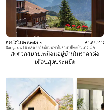
คอนโดใน Beatenberg
คะแนนเฉลี่ย 4.9
4.97 (144)
Sungalow | ชาเลต์วิวอัลป์แบบพาโนรามาสไตล์วินเทจ-ชิค
สะดวกสบายเหมือนอยู่บ้านในราคาต่อ
เดือนสุดประหยัด