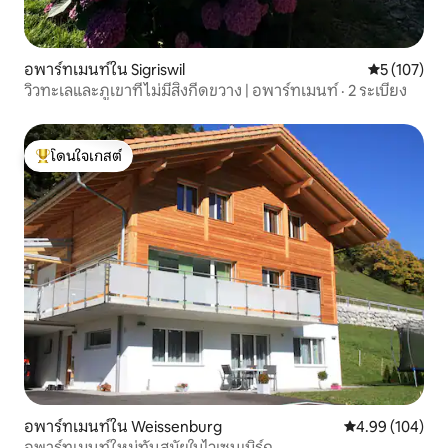
อพาร์ทเมนท์ใน Sigriswil
คะแนนเฉลี่ย 
5 (107)
วิวทะเลและภูเขาที่ไม่มีสิ่งกีดขวาง | อพาร์ทเมนท์ · 2 ระเบียง
โดนใจเกสต์
โดนใจเกสต์ที่สุด
อพาร์ทเมนท์ใน Weissenburg
คะแนนเฉลี่ย 4.9
4.99 (104)
อพาร์ทเมนท์ใหม่ทันสมัยในไวเซนเบิร์ก