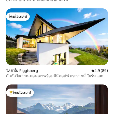
โดนใจเกสต์
โดนใจเกสต์
วิลล่าใน Riggisberg
คะแนนเฉลี่ย 4
4.9 (89)
ลักซัสวิลล่าบนยอดเขาพร้อมมินิกอล์ฟ สระว่ายน้ำในร่ม และส
ปา
โดนใจเกสต์
โดนใจเกสต์ที่สุด