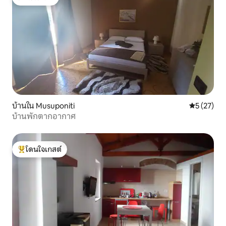
โดนใจเกสต์
บ้านใน Musuponiti
คะแนนเฉลี่ย
5 (27)
บ้านพักตากอากาศ
โดนใจเกสต์
โดนใจเกสต์ที่สุด