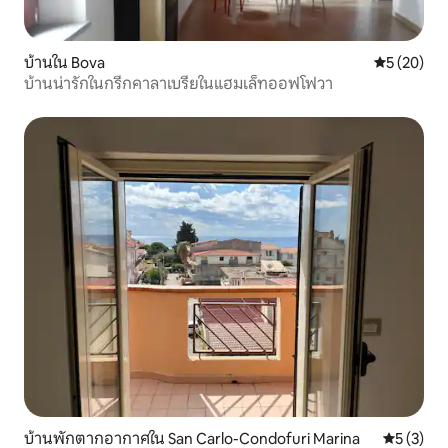
บ้านใน Bova
คะแนนเฉลี่ย
5 (20)
บ้านน่ารักในกรีกคาลาเบรียในแฮมเล็ทออฟโฟวา
บ้านพักตากอากาศใน San Carlo-Condofuri Marina
คะแนนเฉลี่
5 (3)