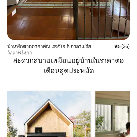
บ้านพักตากอากาศใน เรจจิโอ ดิ กาลาเบรีย
คะแนนเฉลี่ย
5 (36)
วิลลาฟรังกา
สะดวกสบายเหมือนอยู่บ้านในราคาต่อ
เดือนสุดประหยัด