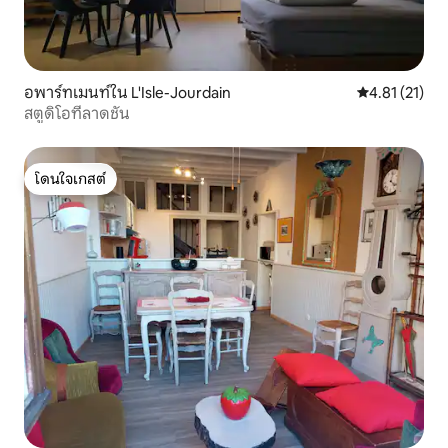
อพาร์ทเมนท์ใน L'Isle-Jourdain
คะแนนเฉลี่ย 4.
4.81 (21)
สตูดิโอที่ลาดชัน
โดนใจเกสต์
โดนใจเกสต์