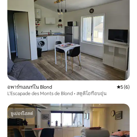
อพาร์ทเมนท์ใน Blond
คะแนนเฉลี่
5 (6)
L'Escapade des Monts de Blond • สตูดิโอที่อบอุ่น
ซูเปอร์โฮสต์
ซูเปอร์โฮสต์