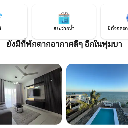
ักผ้าและเครื่องอบผ้าส่วนตัว และ
สะดวกส่วนกลางเช่นสระว่ายน้ำห
นามบินเพียง 15 นาที สิ่งอำนวย
กำลังกายซูเปอร์มาร์เก็ตร้านอา
ในที่พัก - ร้านอาหาร - ซูเปอร์
เด็กเล่นห้องสมุดคลินิกตู้เอทีเอ็
สระว่ายน้ำ - เครื่องปั่นไฟ - ห้อง
เหล้าและอื่นๆอีกมากมาย สะอาดสุดๆ Wi-Fi
กาย
ดีและเจ้าของที่พักพร้อมช่วยเหล
i
สระว่ายน้ำ
มีที่จอดรถ
ยังมีที่พักตากอากาศดีๆ อีกในฟุมบา