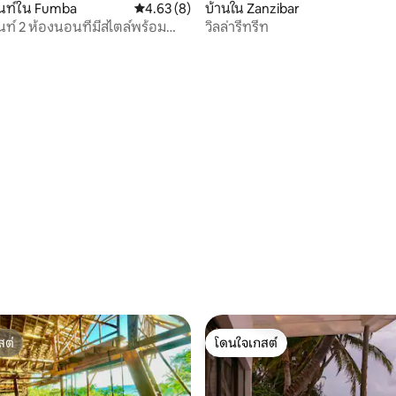
นท์ใน Fumba
คะแนนเฉลี่ย 4.63 จาก 5, 8 รีวิว
4.63 (8)
บ้านใน Zanzibar
ท์ 2 ห้องนอนที่มีสไตล์พร้อม
วิลล่ารีทรีท
, 9 รีวิว
สต์
โดนใจเกสต์
สต์
โดนใจเกสต์