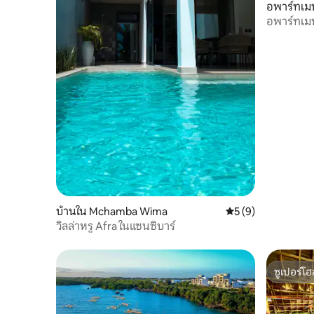
อพาร์ทเม
อพาร์ทเมน
ระเบียง
บ้านใน Mchamba Wima
คะแนนเฉลี่ย 5 จาก 5
5 (9)
วิลล่าหรู Afra ในแซนซิบาร์
ซูเปอร์โฮ
ซูเปอร์โฮ