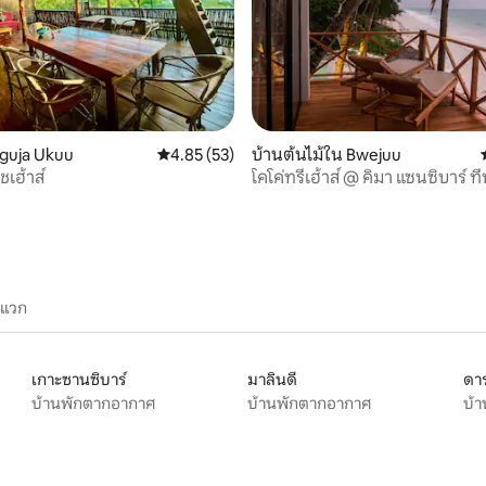
115 รีวิว
guja Ukuu
คะแนนเฉลี่ย 4.85 จาก 5, 53 รีวิว
4.85 (53)
บ้านต้นไม้ใน Bwejuu
ชเฮ้าส์
โคโค่ทรีเฮ้าส์ @ คิมา แซนซิบาร์ ที่พ
เหมือนใคร
ะแวก
เกาะซานซิบาร์
มาลินดี
ดาร
บ้านพักตากอากาศ
บ้านพักตากอากาศ
บ้