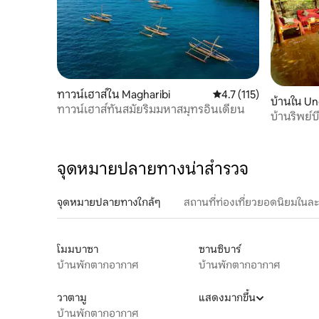
ทาวน์เฮาส์ใน Magharibi
คะแนนเฉลี่ย 4.7 จาก 5, 
4.7 (115)
บ้านใน Un
ทาวน์เฮาส์ทันสมัยริมมหาสมุทรอินเดียน
บ้านริพย์บี
จุดหมายปลายทางน่าสำรวจ
จุดหมายปลายทางใกล้ๆ
สถานที่ท่องเที่ยวยอดนิยมในล
โมมบาซา
ซานซิบาร์
บ้านพักตากอากาศ
บ้านพักตากอากาศ
วาตามู
แสดงมากขึ้น
บ้านพักตากอากาศ