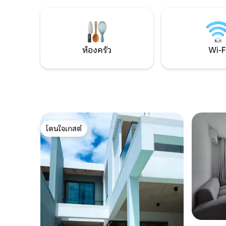
เมนท์ The Sunrise 1 ห้องนอนในแซนซิบาร์!
มีเครื่องซ
อพาร์ทเมนท์สไตล์โบโฮที่ได้รับแรงบันดาลใจ
อยู่ห่างจากส
จากนิวยอร์กสำหรับคนโสดแห่งนี้มีทุกอย่าง
ความสะดวก
ที่คุณต้องการสำหรับการพักผ่อน รวมถึง
มาร์เก็ต - 
กาแฟแบบกดแบบฝรั่งเศส สมาร์ททีวีขนาด
ออกกำลัง
ห้องครัว
Wi-F
60” ฯลฯ
โดนใจเกสต์
โดนใจเกสต์