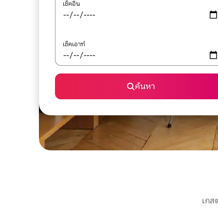
เช็คอิน
เช็คเอาท์
ค้นหา
เกสต