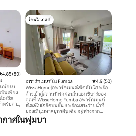
คอนโดใน 
โดนใจเกสต์
โดนใจเก
ฟัมบาโอเช
โดนใจเกสต์
โดนใจเก
นอนในแซน
ใหม่เอี่ย
สองห้องน
สถานที่ท
ทำงานจาก
ที่น่าทึ่
ทีวีพร้อมอ
พร้อมกับ
เตียงควีนไ
คะแนนเฉลี่ย 4.85 จาก 5, 80 รีวิว
4.85 (80)
นอนเมมโม
ม
อพาร์ทเมนท์ใน Fumba
คะแนนเฉลี่ย 4.9 จาก 5,
4.9 (50)
นั่งเล่น 
กรณ์ครบ
สำหรับกา
WissaHome|อพาร์ตเมนต์สไตล์โบโฮ พร้อม
บินเพียง
ครัวที่ม
สระว่ายน้ำ และพักได้ 4 คน
ก้าวเข้าสู่สถานที่พักผ่อนในแซนซิบาร์ของ
โอเชีย
แซนซิบาร์
คุณที่ WissaHome Fumba อพาร์ทเมนท์
สไตล์โบโฮชิคบนชั้น 3 พร้อมสระว่ายน้ำที่
รก็ตามที่
มองเห็นมหาสมุทรอินเดีย อยู่ห่างจาก
ท่าเรือที่เรือโดว์แบบดั้งเดิมแล่นไปในยาม
ากาศในฟุมบา
บชิดและ
พระอาทิตย์ตกดินเพียงไม่กี่ก้าว ห้องนอน
บบรักษา
สำหรับ 2 คนที่อบอุ่น ห้องนั่งเล่นที่สว่างไสว
ความ
พร้อมระเบียงแบบทรอปิคอล ห้องครัวที่มี