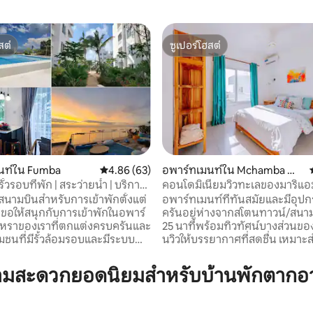
สต์
ซูเปอร์โฮสต์
สต์
ซูเปอร์โฮสต์
19 รีวิว
นท์ใน Fumba
คะแนนเฉลี่ย 4.86 จาก 5, 63 รีวิว
4.86 (63)
อพาร์ทเมนท์ใน Mchamba Wi
ma
รั้วรอบที่พัก | สระว่ายน้ำ | บริการ
คอนโดมิเนียมวิวทะเลของมาริแอ
บิน | อาหารเช้า
สนามบินสำหรับการเข้าพักตั้งแต่
อพาร์ทเมนท์ที่ทันสมัยและมีอุป
์
ครันอยู่ห่างจากสโตนทาวน์/สนาม
ูหราของเราที่ตกแต่งครบครันและ
25 นาทีพร้อมทิวทัศน์บางส่วนของ
ชุมชนที่มีรั้วล้อมรอบและมีระบบ
นวิวให้บรรยากาศที่สดชื่น เหมาะสำหรับการ
เหมาะสำหรับฮันนีมูน
พักผ่อนการเข้าพักระยะยาวและใค
น หรือการทำงานทางไกล มีวิว
ต้องการทำงานทางไกล ตั้งอยู่ใน Fumba
วามสะดวกยอดนิยมสำหรับบ้านพักตากอ
 ความเร็วสูง และสมาร์ททีวี มี
Town ซึ่งเป็นชุมชนที่มีรั้วรอบขอ
ไซส์พร้อมท็อปเปอร์เมมโมรี่โฟม
เป็นมิตรกับสิ่งแวดล้อมพร้อมระ
ะห้องครัวที่มีอุปกรณ์ครบครัน
ความปลอดภัยชั้นยอดสิ่งอำนวย