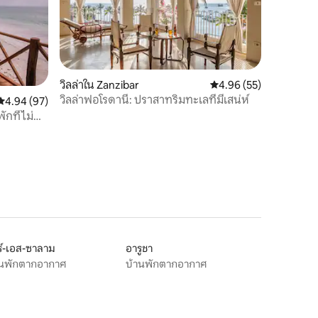
วิลล่าใน Zanzibar
คะแนนเฉลี่ย 4.96 จาก 5,
4.96 (55)
วิลล่าฟอโรดานี: ปราสาทริมทะเลที่มีเสน่ห์
คะแนนเฉลี่ย 4.94 จาก 5, 97 รีวิว
4.94 (97)
ักที่ไม่
์-เอส-ซาลาม
อารูชา
านพักตากอากาศ
บ้านพักตากอากาศ