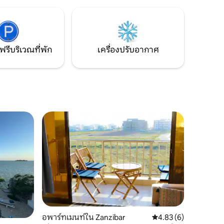
้องออก
อุปกรณ์ครบครัน และมีเสื้อคลุมอาบน้ำให้
หารสนาม
ฟัมบ้าทาวน์เป็นที่พักอาศัยที่ปลอดภัยยุค
มร้านขาย
ใหม่: ร้านอาหารริมทะเล พายแพดเดิลบอร์ด
ชมพระอาทิตย์ตกดิน ศิลปะบนถนน หาด
ือคุณ
ทรายขาว จองเลย แล้วตื่นมาฟังเสียง
ฟรีบริเวณที่พัก
เครื่องปรับอากาศ
มหาสมุทรอินเดีย 🌊
อพาร์ทเมนท์ใน Zanzibar
คะแนนเฉลี่ย 4.83 จาก 5
4.83 (6)