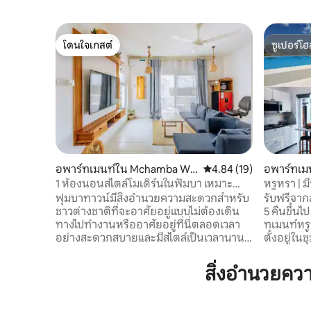
โดนใจเกสต์
ซูเปอร์โฮ
โดนใจเกสต์
ซูเปอร์โฮ
อพาร์ทเมนท์ใน Mchamba Wi
คะแนนเฉลี่ย 4.84 จาก 5, 
4.84 (19)
อพาร์ทเม
ma
1 ห้องนอนสไตล์โมเดิร์นในฟัมบา เหมาะ
หรูหรา | มี
สำหรับนักเดินทาง คาริบู!
รับส่งสนาม
ฟุมบาทาวน์มีสิ่งอำนวยความสะดวกสำหรับ
รับฟรีจาก
ชาวต่างชาติที่จะอาศัยอยู่แบบไม่ต้องเดิน
5 คืนขึ้นไป ขอให้สนุกกับการเข้าพักในอพาร
ทางไปทำงานหรืออาศัยอยู่ที่นี่ตลอดเวลา
ทเมนท์หร
อย่างสะดวกสบายและมีสไตล์เป็นเวลานาน
ตั้งอยู่ใน
โดยมีตัวเลือกด้านความบันเทิง ร้านอาหาร
รักษาความปลอดภัย 
ช้อปปิ้ง ธรรมชาติ ชายหาด สระว่ายน้ำ
การพักร้อ
สิ่งอำนวยค
ชุมชน (มีตัวแทนจากกว่า 20 ประเทศ) ฯลฯ
ทะเล Wi-Fi
ตั้งอยู่ห่างจากสโตนทาวน์ 15 นาทีและห่าง
เตียงควีน
จากสนามบิน 25 นาที! ยินดีต้อนรับสู่อพาร์ท
โซฟาเบดแล