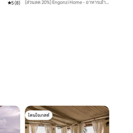
{ส่วนลด 20%} Engonzi Home - อาหารเช้า
คะแนนเฉลี่ย 5 จาก 5, 8 รีวิว
5 (8)
วิวชายหาด Wi-Fi
โดนใจเกสต์
โดนใจเกสต์