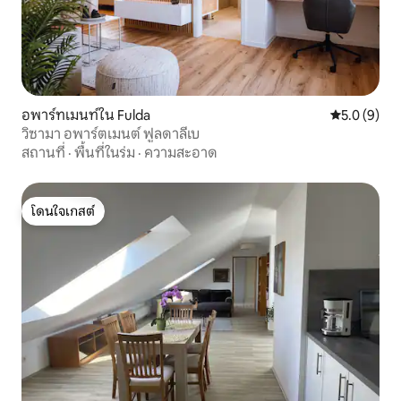
อพาร์ทเมนท์ใน Fulda
คะแนนเฉลี่ย 
5.0 (9)
วิซามา อพาร์ตเมนต์ ฟูลดาลีเบ
สถานที่
·
พื้นที่ในร่ม
·
ความสะอาด
โดนใจเกสต์
โดนใจเกสต์