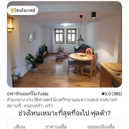
โดนใจเกสต์
โดนใจเกสต์ที่สุด
อพาร์ทเมนท์ใน Fulda
คะแนนเฉลี่ย 5.
5.0 (386)
ส่วนกลาง ประวัติศาสตร์ นิเวศวิทยาและความสะดวกสบาย!!
สถานที่
·
ครอบครัว
·
ครัว
ช่วงไหนเหมาะที่สุดที่จะไป ฟุลด้า?
เดือน
ราคาเฉลี่ย
อุณหภูมิเฉลี่ย