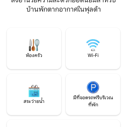
สิ่งอำนวยความสะดวกยอดนิยมสำหรับ
(สามารถเลื่อนเข้าหากันได้) นอกจากนี้
นการนอนช่วยให้เข้าพั
เตียงโซฟา (140 × 200) สามารถรองรับผู้เข้า
บ้านพักตากอากาศในฟุลด้า
นอนแยกต่างหากพร้
พักได้อีก 2 คน ไฮไลต์: ระเบียงทิศใต้ที่เงียบ
พื้นที่ให้ผ่อนคลาย ในเวลากลางวันห้องน้ำ
สงบ เครื่องซักผ้าและเครื่องอบผ้าในอพาร์ท
พร้อมฝักบัวอาบน้
เมนท์
และอ่างล้างหน้าไม่
ได้รับการเติมเต็ม
ห้องครัว
Wi-Fi
มีที่จอดรถฟรีบริเวณ
สระว่ายน้ำ
ที่พัก