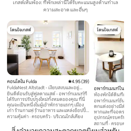
เกสต์เห็นพ้อง: ที่พักเหล่านี้ได้รับคะแนนสูงด้านทำเล
ความสะอาด และอื่นๆ
โดนใจเกสต์
โดนใจเกสต์
โดนใจเกสต์
โดนใจเกสต์
คอนโดใน Fulda
คะแนนเฉลี่ย 4.95 จาก 5, 39 รีวิว
4.95 (39)
FuldaNest Altstadt - เงียบสงบและอยู่
อพาร์ทเมนท์ใน Ful
ใจกลางเมือง
ยินดีต้อนรับสู่ฟูลดาเนสต์ - อพาร์ทเมนท์ที่
ห้องพักใต้ดินที่เงี
ได้รับการปรับปรุงใหม่ทั้งหมดของคุณ ที่นี่
อพาร์ทเมนท์ชั้นใต้
คุณจะเป็นหนึ่งในผู้เข้าพักรายแรกๆ เมือง
ตกแต่งอย่างมีสไตล
เก่า ร้านกาแฟ ร้านอาหาร และแหล่งช็อปปิ้ง
หากและที่จอดรถส่วนตัว มีห้อง
อยู่ใกล้ๆ แต่ที่นี่ก็เงียบสงบในช่วงกลางวัน
ความคุ้มค่า
·
ครอบครัว
·
บริเวณใกล้เคียง
อุปกรณ์ครบครันพร้
และกลางคืน 3 ห้อง สว่างและกลมกล่อม
อาหารที่อบอุ่น Wi-Fi สมาร์ททีวีโซฟาและ
สถานที่
·
ครอบครัว
ห้องนอน 2 ห้องมีเตียง 2 เตียงต่อห้อง
เก้าอี้โยกเชิญคุณมาอ้อยอิ่ง โซฟ