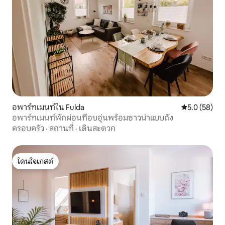
อพาร์ทเมนท์ใน Fulda
คะแนนเฉลี่ย 5
5.0 (58)
อพาร์ทเมนท์พักผ่อนที่อบอุ่นพร้อมซาวน่าแบบถัง
ครอบครัว
·
สถานที่
·
เดินสะดวก
โดนใจเกสต์
โดนใจเกสต์