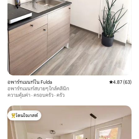
อพาร์ทเมนท์ใน Fulda
คะแนนเฉลี่ย 4.
4.87 (63)
อพาร์ทเมนท์สบายๆ ใกล้คลินิก
ความคุ้มค่า
·
ครอบครัว
·
ครัว
โดนใจเกสต์
โดนใจเกสต์ที่สุด