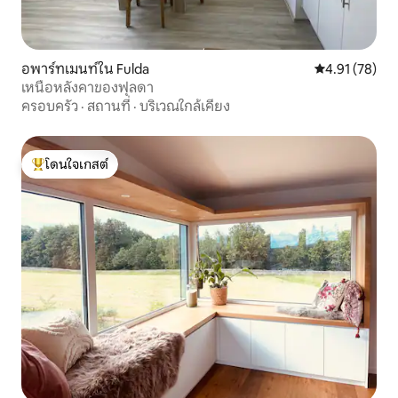
อพาร์ทเมนท์ใน Fulda
คะแนนเฉลี่ย 4.
4.91 (78)
เหนือหลังคาของฟุลดา
ครอบครัว
·
สถานที่
·
บริเวณใกล้เคียง
โดนใจเกสต์
โดนใจเกสต์ที่สุด