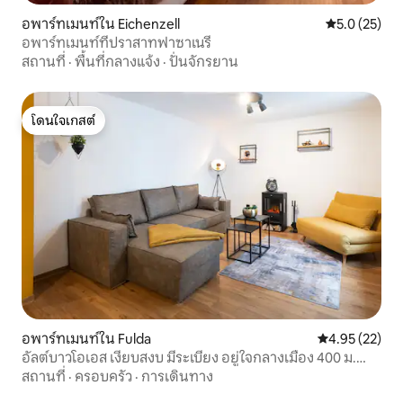
อพาร์ทเมนท์ใน Eichenzell
คะแนนเฉลี่ย 5
5.0 (25)
อพาร์ทเมนท์ที่ปราสาทฟาซาเนรี
สถานที่
·
พื้นที่กลางแจ้ง
·
ปั่นจักรยาน
โดนใจเกสต์
โดนใจเกสต์
อพาร์ทเมนท์ใน Fulda
คะแนนเฉลี่ย 4.
4.95 (22)
อัลต์บาวโอเอส เงียบสงบ มีระเบียง อยู่ใจกลางเมือง 400 ม.
จากสถานี
สถานที่
·
ครอบครัว
·
การเดินทาง