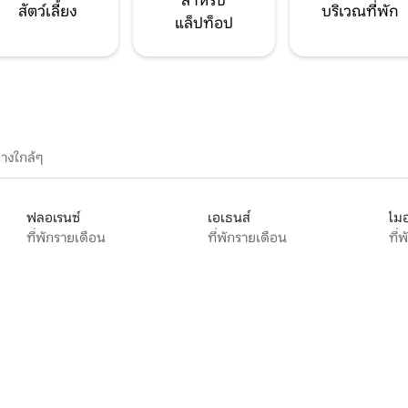
สำหรับ
สัตว์เลี้ยง
บริเวณที่พัก
แล็ปท็อป
างใกล้ๆ
ฟลอเรนซ์
เอเธนส์
ไมอ
ที่พักรายเดือน
ที่พักรายเดือน
ที่