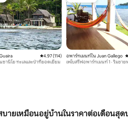
ต์
โดนใจเกสต์ที่สุด
 Guaira
คะแนนเฉลี่ย 4.97 จาก 5, 114 รีวิว
4.97 (114)
อพาร์ทเมนท์ใน Juan Gallego
ค
ันซานิโย ทะเลและป่าที่ยอดเยี่ยม
เพโบสรีฟอพาร์ทเมนท์ 1 · ริมชาย
ระเบียงวิวทะเล
 16 รีวิว
บายเหมือนอยู่บ้านในราคาต่อเดือนสุด