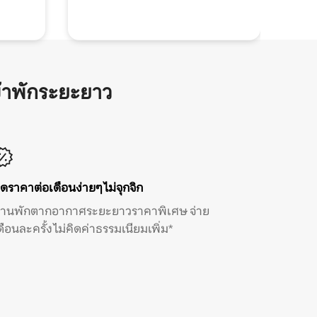
้าพักระยะยาว
ิดราคาต่อเดือนง่ายๆ ไม่จุกจิก
้านพักตากอากาศระยะยาวราคาพิเศษ จ่าย
ดือนละครั้ง ไม่คิดค่าธรรมเนียมเพิ่ม*