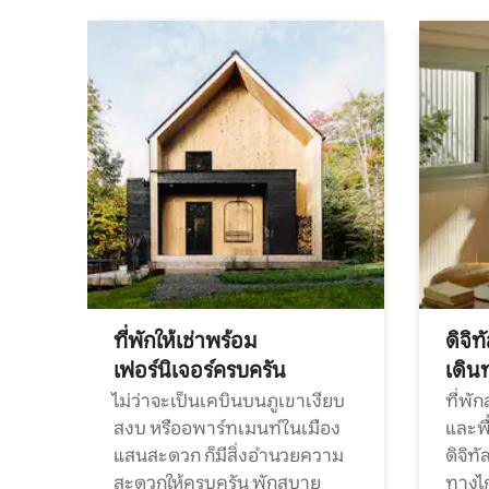
ที่พักให้เช่าพร้อม
ดิจิ
เฟอร์นิเจอร์ครบครัน
เดิน
ไม่ว่าจะเป็นเคบินบนภูเขาเงียบ
ที่พั
สงบ หรืออพาร์ทเมนท์ในเมือง
และพื
แสนสะดวก ก็มีสิ่งอำนวยความ
ดิจิ
สะดวกให้ครบครัน พักสบาย
ทางไ