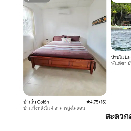
ซูเปอร์โฮสต์
โดนใจเกส
บ้านใน La
พันติตา ม
บ้านใน Colón
คะแนนเฉลี่ย 4.75 จาก 5,
4.75 (16)
บ้านทั้งหลังใน 4 อาคารสูงโคลอน
สะดวกส