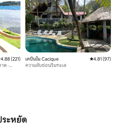
ซูเปอร์โฮสต์
ะแนนเฉลี่ย 4.88 จาก 5, 221 รีวิว
4.88 (221)
เคบินใน Cacique
คะแนนเฉลี่ย 4.81 จาก 5,
4.81 (97)
หาด ·
ความลับซ่อนริมทะเล
ประหยัด