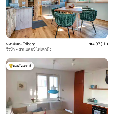
คอนโดใน Triberg
คะแนนเฉลี่ย 4.9
4.97 (111)
วิวป่า + สวนแคมป์ไฟเตาผิง
โดนใจเกสต์
โดนใจเกสต์ที่สุด