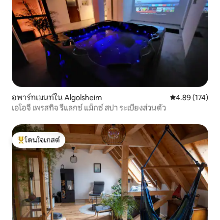
อพาร์ทเมนท์ใน Algolsheim
คะแนนเฉลี่ย 4.8
4.89 (174)
เอโอจี เพรสทิจ รีแลกซ์ แม็กซ์ สปา ระเบียงส่วนตัว
โดนใจเกสต์
โดนใจเกสต์ที่สุด