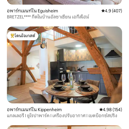
อพาร์ทเมนท์ใน Eguisheim
คะแนนเฉลี่ย 4.
4.9 (407)
BRETZEL**** กีตในบ้านอัลซาเซียน เอกีสไฮม์
โดนใจเกสต์
โดนใจเกสต์ที่สุด
อพาร์ทเมนท์ใน Kippenheim
คะแนนเฉลี่ย 4.9
4.98 (154)
แกลเลอรี I ยูโรปาพาร์ค I เครื่องปรับอากาศ I เบดบ็อกซ์สปริง