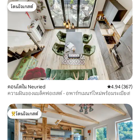
โดนใจเกสต์
โดนใจเกสต์
คอนโดใน Neuried
คะแนนเฉลี่ย 4.94
4.94 (367)
ความฝันของแบล็คฟอเรสต์ - อพาร์ทเมนท์ใหม่พร้อมระเบียง!
โดนใจเกสต์
โดนใจเกสต์ที่สุด