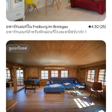
อพาร์ทเมนท์ใน Freiburg im Breisgau
คะแนนเฉลี่ย 4.
4.92 (25)
อพาร์ทเมนท์สำหรับพักผ่อนที่โรงละครไฟร์บวร์ก 1
ซูเปอร์โฮสต์
ซูเปอร์โฮสต์