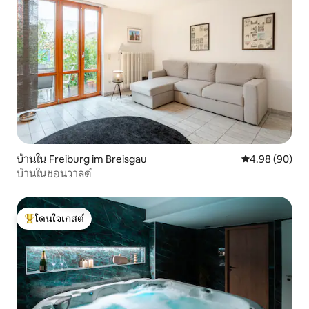
บ้านใน Freiburg im Breisgau
คะแนนเฉลี่ย 4.9
4.98 (90)
บ้านในชอนวาลด์
โดนใจเกสต์
โดนใจเกสต์ที่สุด