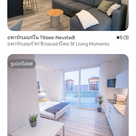
อพาร์ทเมนท์ใน Titisee-Neustadt
คะแนนเฉลี่
5 (3)
อพาร์ทเมนท์ N1 ซิกเนเจอร์โดย SF Living Moments
ซูเปอร์โฮสต์
ซูเปอร์โฮสต์