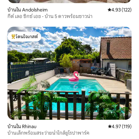
บ้านใน Andolsheim
คะแนนเฉลี่ย 4.9
4.93 (122)
กีต์ เลอ ซิกซ์ เอช - บ้าน 5 ดาวพร้อมซาวน่า
โดนใจเกสต์
โดนใจเกสต์ที่สุด
บ้านใน Rhinau
คะแนนเฉลี่ย 4.9
4.97 (119)
บ้านเล็กพร้อมสระว่ายน้ำใกล้ยูโรปาพาร์ค