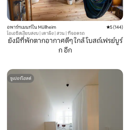
อพาร์ทเมนท์ใน Müllheim
คะแนนเฉลี่ย 
5 (144)
โอเอซิสเงียบสงบ | เตาผิง | สวน | ที่จอดรถ
ยังมีที่พักตากอากาศดีๆ ใกล้ โบสถ์เฟรย์บูร์
ก อีก
ซูเปอร์โฮสต์
ซูเปอร์โฮสต์