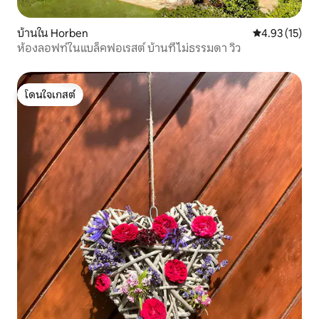
บ้านใน Horben
คะแนนเฉลี่ย 4.
4.93 (15)
ห้องลอฟท์ในแบล็คฟอเรสต์ บ้านที่ไม่ธรรมดา วิว
โดนใจเกสต์
โดนใจเกสต์