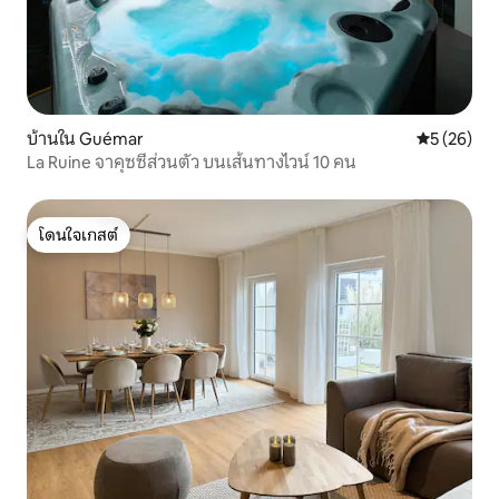
บ้านใน Guémar
คะแนนเฉลี่ย
5 (26)
La Ruine จาคุซซี่ส่วนตัว บนเส้นทางไวน์ 10 คน
โดนใจเกสต์
โดนใจเกสต์