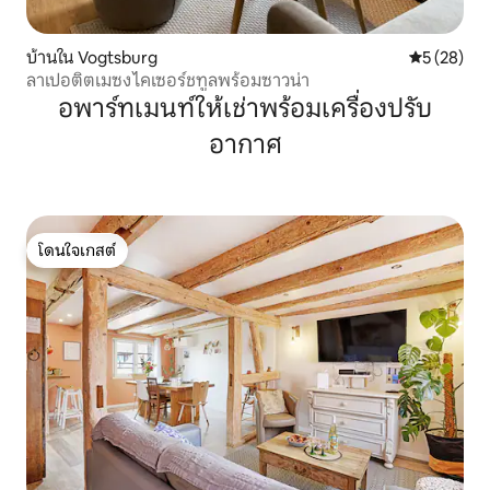
บ้านใน Vogtsburg
คะแนนเฉลี่ย
5 (28)
ลาเปอติตเมซง ไคเซอร์ชทูลพร้อมซาวน่า
อพาร์ทเมนท์ให้เช่าพร้อมเครื่องปรับ
อากาศ
โดนใจเกสต์
โดนใจเกสต์