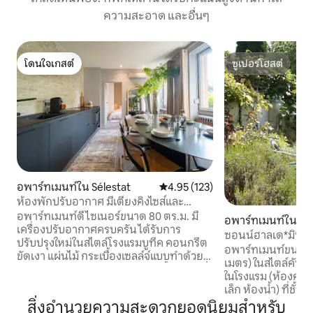
ความสะอาด และอื่นๆ
โดนใจเกสต์
ซูเปอร์โฮสต์
โดนใจเกสต์
ซูเปอร์โฮสต์
อพาร์ทเมนท์ใน Sélestat
คะแนนเฉลี่ย 4.95 จาก 5, 123 รีวิว
4.95 (123)
ห้องพักปรับอากาศ มีเตียงคิงไซส์และ
ระเบียง
อพาร์ทเมนท์ดีไซเนอร์ขนาด 80 ตร.ม. มี
อพาร์ทเมนท์ใน Fre
เครื่องปรับอากาศครบครัน ได้รับการ
Breisgau
ซอนน์ฮาลเด*มินิอ
ปรับปรุงใหม่ในสไตล์โรงแรมบูทีค คอนกรีต
เล็ก*ทำเลเงียบสงบ
อพาร์ทเมนท์ขนาดเ
ขัดเงา แผ่นไม้ กระเบื้องเซลล์จ์แบบทำด้วย
เมตร) ในสไตล์คันทร
มือ 2 ห้องนอนขนาดคิงไซз ห้องน้ำพร้อมที่
ในโรงแรม (ห้องครัวต
อาบน้ำฝักบัวแบบวอล์คอินและอ่างอาบน้ำ
เล็ก ห้องน้ำ) ที่ชั้
ระเบียงร่มรื่นส่วนตัว ห้องครัวพร้อม
เมือง/ธรรมชาติใกล
สิ่งอำนวยความสะดวกยอดนิยมสำหรับ
อุปกรณ์ครบครัน เครื่อง Nespresso Netflix