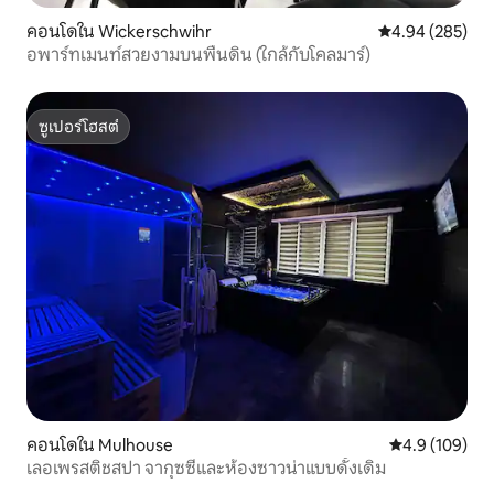
คอนโดใน Wickerschwihr
คะแนนเฉลี่ย 4.94
4.94 (285)
อพาร์ทเมนท์สวยงามบนพื้นดิน (ใกล้กับโคลมาร์)
ซูเปอร์โฮสต์
ซูเปอร์โฮสต์
คอนโดใน Mulhouse
คะแนนเฉลี่ย 4.
4.9 (109)
เลอเพรสติชสปา จากุซซี่และห้องซาวน่าแบบดั้งเดิม