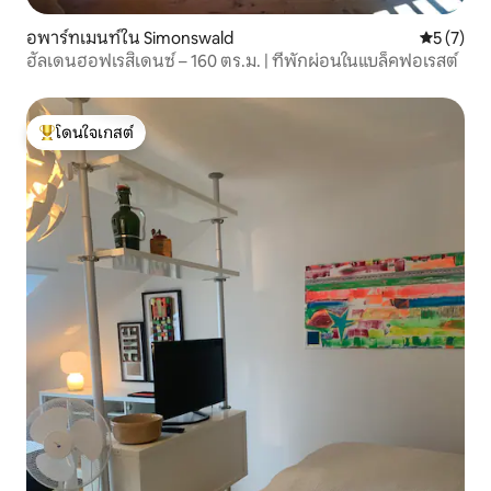
อพาร์ทเมนท์ใน Simonswald
คะแนนเฉลี่
5 (7)
ฮัลเดนฮอฟเรสิเดนซ์ – 160 ตร.ม. | ที่พักผ่อนในแบล็คฟอเรสต์
โดนใจเกสต์
โดนใจเกสต์ที่สุด