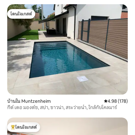
โดนใจเกสต์
โดนใจเกสต์
บ้านใน Muntzenheim
คะแนนเฉลี่ย 4.9
4.98 (178)
กีต์ เดอ มองต์ซ, สปา, ซาวน่า, สระว่ายน้ำ, ใกล้กับโคลมาร์
โดนใจเกสต์
โดนใจเกสต์ที่สุด