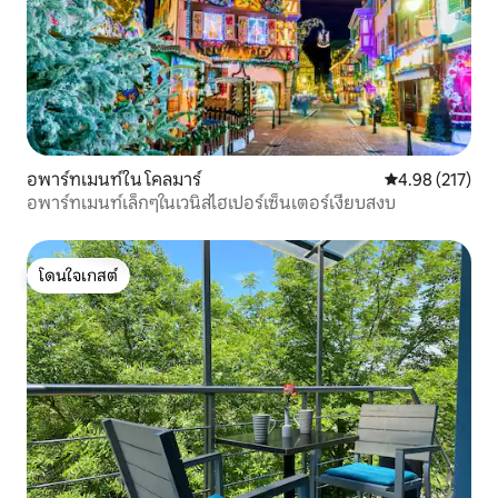
อพาร์ทเมนท์ใน โคลมาร์
คะแนนเฉลี่ย 4.9
4.98 (217)
อพาร์ทเมนท์เล็กๆในเวนิสไฮเปอร์เซ็นเตอร์เงียบสงบ
โดนใจเกสต์
โดนใจเกสต์