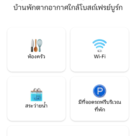
พาโนรามาวิวป่าดำหน
ทีวี 65” Wi-Fi ไฟเบอร์ ทางเข้าที่แยกต่าง
บ้านพักตากอากาศใกล้โบสถ์เฟรย์บูร์ก
สวนขนาด 10 ตร.ม. เ
หาก เช็คอินด้วยตนเอง ห่างจากใจกลางเซ
รถยนต์: 5 นาทีจัก
เลสตาต์ 5 นาที ห่างจากโอคูวีนิกส์บูร์ก 20
ไกล 300 ม.) เดิน 5 
นาที ห่างจากโคลมาร์ 15 นาที เหมาะสำหรับ
สถานีรถไฟพร้อมรถบั
การเดินทางไปตามเส้นทางไวน์ ครอบครัว
จักรยานธรรมดา 2 ค
และนักเดินทางเพื่อติดต่อธุรกิจ
รถบนถนน WiFi ผ้าป
ผ้าเช็ดตัวห่างออกไ
กาแฟร้านอาหาร
ห้องครัว
Wi-Fi
มีที่จอดรถฟรีบริเวณ
สระว่ายน้ำ
ที่พัก