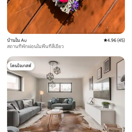
บ้านใน Au
คะแนนเฉลี่ย 4.
4.96 (45)
สถานที่พักผ่อนในพื้นที่สีเขียว
โดนใจเกสต์
โดนใจเกสต์