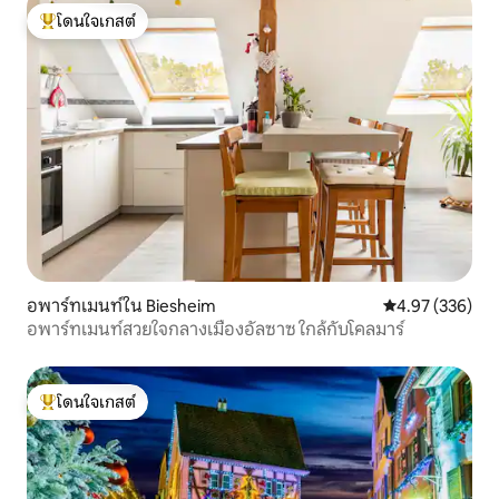
โดนใจเกสต์
โดนใจเกสต์ที่สุด
อพาร์ทเมนท์ใน Biesheim
คะแนนเฉลี่ย 4.9
4.97 (336)
อพาร์ทเมนท์สวยใจกลางเมืองอัลซาซ ใกล้กับโคลมาร์
โดนใจเกสต์
โดนใจเกสต์ที่สุด