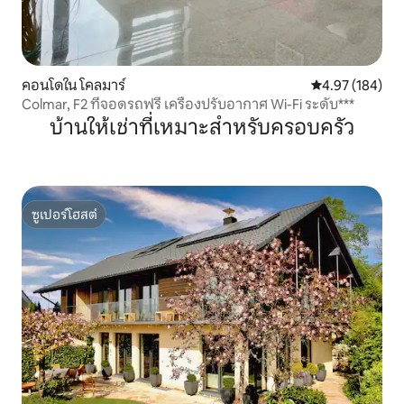
คอนโดใน โคลมาร์
คะแนนเฉลี่ย 4.9
4.97 (184)
Colmar, F2 ที่จอดรถฟรี เครื่องปรับอากาศ Wi-Fi ระดับ***
บ้านให้เช่าที่เหมาะสำหรับครอบครัว
ซูเปอร์โฮสต์
ซูเปอร์โฮสต์