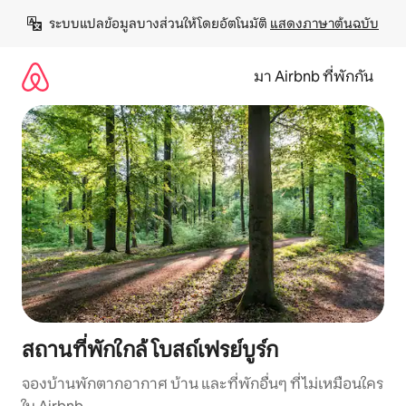
ข้าม
ระบบแปลข้อมูลบางส่วนให้โดยอัตโนมัติ 
แสดงภาษาต้นฉบับ
ไป
ยัง
เนื้อหา
มา Airbnb ที่พักกัน
สถานที่พักใกล้ โบสถ์เฟรย์บูร์ก
จองบ้านพักตากอากาศ บ้าน และที่พักอื่นๆ ที่ไม่เหมือนใคร