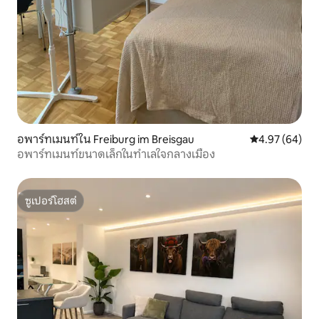
อพาร์ทเมนท์ใน Freiburg im Breisgau
คะแนนเฉลี่ย 4.
4.97 (64)
อพาร์ทเมนท์ขนาดเล็กในทำเลใจกลางเมือง
ซูเปอร์โฮสต์
ซูเปอร์โฮสต์