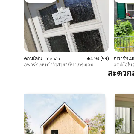
โดนใจเกสต์ที่สุด
โดนใจเกสต
คอนโดใน Ilmenau
คะแนนเฉลี่ย 4.94 จาก 5, 
4.94 (99)
อพาร์ทเม
อพาร์ทเมนท์ "วิวสวย" ที่ป่าไทริงเกน
สตูดิโอในอ
สะดวกส