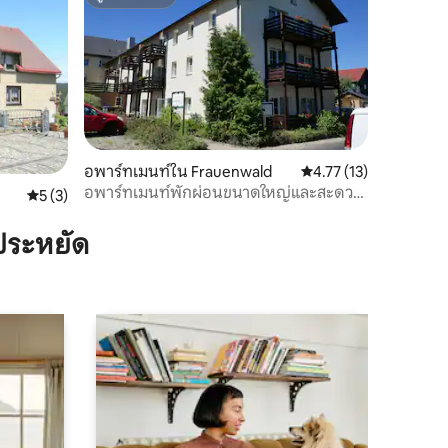
ซูเปอร์โฮสต์
อพาร์ทเมนท์ใน Frauenwald
คะแนนเฉลี่ย 4.77 จาก 5,
4.77 (13)
อพาร์ทเมนท์พักผ่อนขนาดใหญ่และสะดวก
คะแนนเฉลี่ย 5 จาก 5, 3 รีวิว
5 (3)
สบาย 2 ห้องนอน
ประหยัด