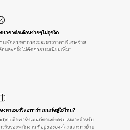
ิดราคาต่อเดือนง่ายๆ ไม่จุกจิก
้านพักตากอากาศระยะยาวราคาพิเศษ จ่าย
ดือนละครั้ง ไม่คิดค่าธรรมเนียมเพิ่ม*
องหาเซอร์วิสอพาร์ทเมนท์อยู่ใช่ไหม?
irbnb มีอพาร์ทเมนท์ตกแต่งครบ เหมาะสำหรับ
ารรับรองพนักงาน ที่อยู่ขององค์กร และการย้าย