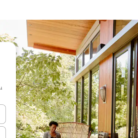
น
ลการค้นหา