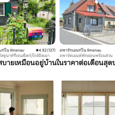
์ที่สุด
99 รีวิว
นท์ใน Ilmenau
คะแนนเฉลี่ย 4.92 จาก 5, 127 รีวิว
4.92 (127)
อพาร์ทเมนท์ใน Ilmenau
ัลซูนาห์ที่เรนสไตก์/ใกล้อิลเมา
อพาร์ตเมนต์พักผ่อนพร้อมสวน
บายเหมือนอยู่บ้านในราคาต่อเดือนสุด