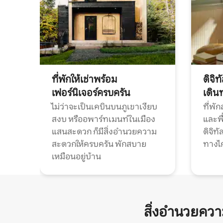
ที่พักให้เช่าพร้อม
ดิจิ
เฟอร์นิเจอร์ครบครัน
เดิน
ไม่ว่าจะเป็นเคบินบนภูเขาเงียบ
ที่พั
สงบ หรืออพาร์ทเมนท์ในเมือง
และพื
แสนสะดวก ก็มีสิ่งอำนวยความ
ดิจิ
สะดวกให้ครบครัน พักสบาย
ทางไ
เหมือนอยู่บ้าน
สิ่งอำนวยคว