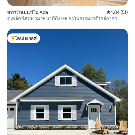
อพาร์ทเมนท์ใน Ada
คะแนนเฉลี่ย 4.
4.84 (51)
ดูเพล็กซ์สวยงาม 15 นาทีถึง GR อยู่ในธรรมชาติใกล้อาดา
โดนใจเกสต์
โดนใจเกสต์ที่สุด