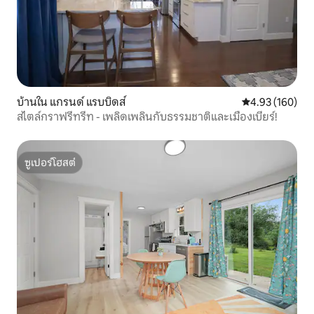
บ้านใน แกรนด์ แรบบิดส์
คะแนนเฉลี่ย 4.9
4.93 (160)
สไตล์กราฟรีทรีท - เพลิดเพลินกับธรรมชาติและเมืองเบียร์!
ซูเปอร์โฮสต์
ซูเปอร์โฮสต์