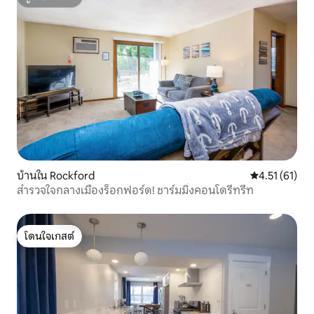
ซูเปอร์โฮสต์
บ้านใน Rockford
คะแนนเฉลี่ย 4.
4.51 (61)
สำรวจใจกลางเมืองร็อกฟอร์ด! ชาร์มมิ่งคอนโดรีทรีท
โดนใจเกสต์
โดนใจเกสต์