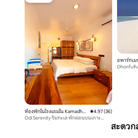
โดนใจเกสต์
อพาร์ทเมน
Dhonfulha
ห้องพักในโรงแรมใน Kamadho
คะแนนเฉลี่ย 4.97 จาก 5, 
4.97 (36)
o
Odi Serenity ริมทะเล พักผ่อนบนเกาะ
มัลดีฟส์
สะดวกส