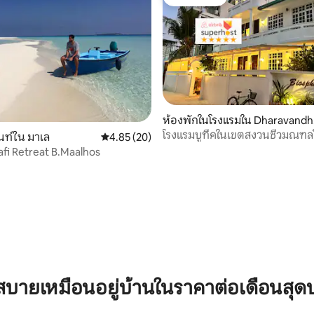
โดนใจเกสต์
ห้องพักในโรงแรมใน Dharavand
o
โรงแรมบูทีคในเขตสงวนชีวมณฑล
ท์ใน มาเล
คะแนนเฉลี่ย 4.85 จาก 5, 20 รีวิว
4.85 (20)
fi Retreat B.Maalhos
36 รีวิว
บายเหมือนอยู่บ้านในราคาต่อเดือนสุด