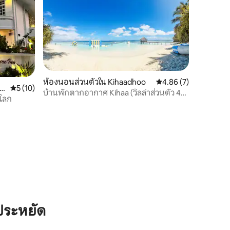
ห้องนอนส่วนตัวใน Kihaadhoo
คะแนนเฉลี่ย 4.86 จาก 5
4.86 (7)
ho
คะแนนเฉลี่ย 5 จาก 5, 10 รีวิว
5 (10)
บ้านพักตากอากาศ Kihaa (วิลล่าส่วนตัว 4
โลก
ห้อง)
ประหยัด