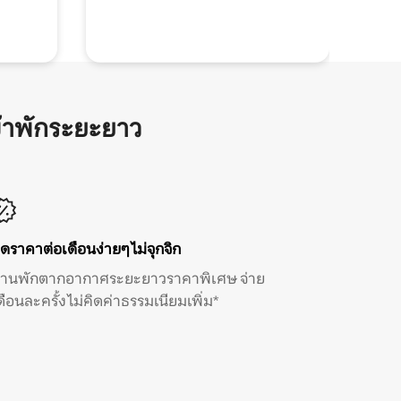
้าพักระยะยาว
ิดราคาต่อเดือนง่ายๆ ไม่จุกจิก
้านพักตากอากาศระยะยาวราคาพิเศษ จ่าย
ดือนละครั้ง ไม่คิดค่าธรรมเนียมเพิ่ม*