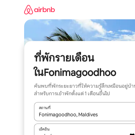
ข้าม
ไป
ยัง
เนื้อหา
ที่พักรายเดือน
ในFonimagoodhoo
ค้นพบที่พักระยะยาวที่ให้ความรู้สึกเหมือนอยู่บ้า
สำหรับการเข้าพักตั้งแต่ 1 เดือนขึ้นไป
สถานที่
ใช้ลูกศรขึ้นลง หรือใช้การสัมผัสหรือปัด เพื่อสำรวจผ
เช็คอิน