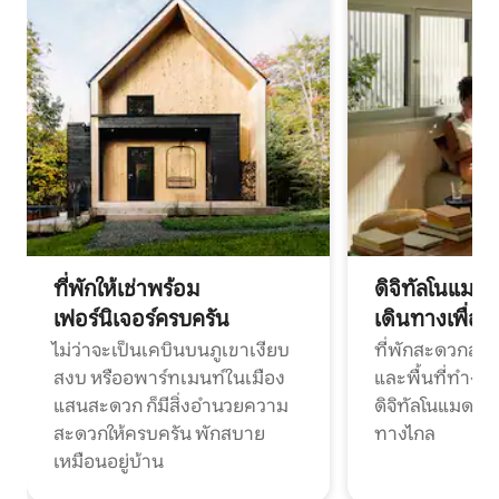
ที่พักให้เช่าพร้อม
ดิจิทัลโนแมด
เฟอร์นิเจอร์ครบครัน
เดินทางเพื่อ
ไม่ว่าจะเป็นเคบินบนภูเขาเงียบ
ที่พักสะดวกสบา
สงบ หรืออพาร์ทเมนท์ในเมือง
และพื้นที่ทำงา
แสนสะดวก ก็มีสิ่งอำนวยความ
ดิจิทัลโนแมดแ
สะดวกให้ครบครัน พักสบาย
ทางไกล
เหมือนอยู่บ้าน