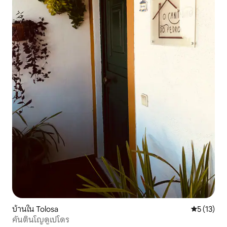
บ้านใน Tolosa
คะแนนเฉลี่ย
5 (13)
คันตินโญดูเปโดร