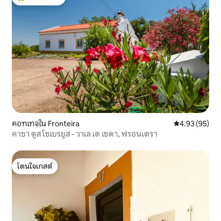
โดนใจเกสต์ที่สุด
คอทเทจใน Fronteira
คะแนนเฉลี่ย 4.
4.93 (95)
คาซา ดูส โซเบรยูส - วาเล เด เซดา, ฟรอนเตรา
โดนใจเกสต์
โดนใจเกสต์