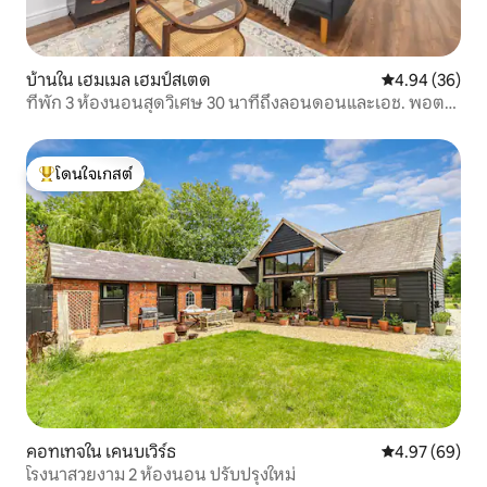
บ้านใน เฮมเมล เฮมป์สเตด
คะแนนเฉลี่ย 4.
4.94 (36)
ที่พัก 3 ห้องนอนสุดวิเศษ 30 นาทีถึงลอนดอนและเอช. พอต
เตอร์ สตูดิโอส์
โดนใจเกสต์
โดนใจเกสต์ที่สุด
คอทเทจใน เคนบเวิร์ธ
คะแนนเฉลี่ย 4.
4.97 (69)
โรงนาสวยงาม 2 ห้องนอน ปรับปรุงใหม่