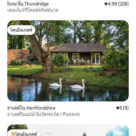
โรงนาใน Thundridge
คะแนนเฉลี่ย 4.99
4.99 (228)
เดอะไบร์ที่โคลด์คริสต์มาส
โดนใจเกสต์
โดนใจเกสต์
ชาเลต์ใน Hertfordshire
คะแนนเฉลี่
5 (9)
ชาเลต์ริมแม่น้ำในวัตฟอร์ด | ที่จอดรถ
โดนใจเกสต์