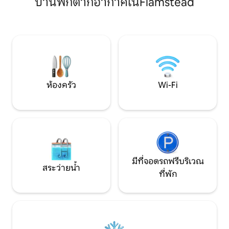
บ้านพักตากอากาศในFlamstead
ไม้ทุ่งหญ้าและเนินเขา Chiltern กว่า 5,000
เอเคอร์ พร้อมทิวทัศน์อันเงียบสงบ/
สวยงามผู้เข้าพักใช้สวน/พื้นที่รับประทาน
อาหารด้านนอกได้อย่างเต็มที่ บรอดแบนด์
ไฟเบอร์เต็มรูปแบบ ทางเข้าของตัวเอง ที่
ชาร์จรถยนต์ไฟฟ้า มีที่จอดรถมากมาย ใกล้
กับแอชริดจ์เฮาส์ ชิลเทิร์นวอลค์ ทาง
จักรยาน สวนสัตว์วิปส์เนด และสตูดิโอแฮร์รี่
พอตเตอร์
ห้องครัว
Wi-Fi
มีที่จอดรถฟรีบริเวณ
สระว่ายน้ำ
ที่พัก