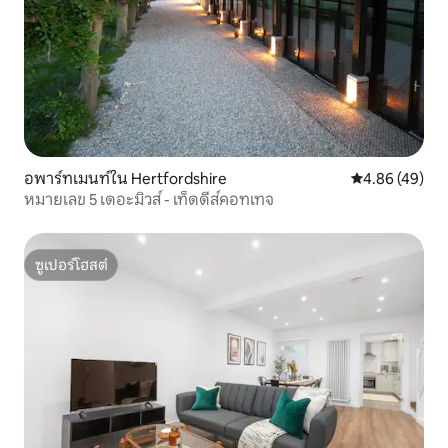
อพาร์ทเมนท์ใน Hertfordshire
คะแนนเฉลี่ย 4.
4.86 (49)
หมายเลข 5 เดอะมิวส์ - เท็ดดี้ส์คอทเทจ
ซูเปอร์โฮสต์
ซูเปอร์โฮสต์