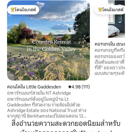
โดนใจเกสต์
โดนใจเกสต์
โดนใจเกสต์ที่สุด
โดนใจเกสต์ที่สุด
คอทเทจใน เซนต์อัล
คอทเทจบูทีคที่สว่
เซนต์อัลบันส์
คอทเทจของเราได้รับ
เริ่มต้นและเราตื่นเ
ที่ดี" ของเรา ประ
แบบสบายๆระดับสูง 
สะอาดและไม่รกรุงร
เรามีสิ่งอำนวยควา
คอนโดใน Little Gaddesden
คะแนนเฉลี่ย 4.98 จาก 5, 111 รีวิว
4.98 (111)
ที่ฉลาดที่สุด ห้องคร
อพาร์ทเมนท์สวยใน NT Ashridge
ครบครันพร้อม Nesp
อพาร์ทเมนท์ตั้งอยู่ในหมู่บ้าน Lt
ทำอาหารแบบใช้แก๊ส
Gaddesden ที่สวยงาม รายล้อมไปด้วย
รับแสงธรรมชาติและ
Ashridge Estate ของ National Trust ห่าง
อบอุ่น พื้นที่นั่งเ
จากสถานี Berkhamsted ไปลอนดอน 12
สมัยสีสันเงียบสง
นาที ตั้งอยู่ในสวนขนาด 10 เอเคอร์ เดินเล่น
สิ่งอำนวยความสะดวกยอดนิยมสำหรับ
สะดวกสบายเป็นม
อันสวยงามจากหน้าประตูบ้านของคุณสู่ป่า