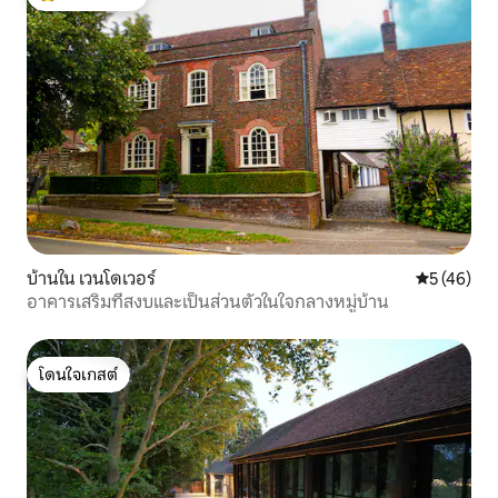
โดนใจเกสต์ที่สุด
บ้านใน เวนโดเวอร์
คะแนนเฉลี่ย
5 (46)
อาคารเสริมที่สงบและเป็นส่วนตัวในใจกลางหมู่บ้าน
โดนใจเกสต์
โดนใจเกสต์