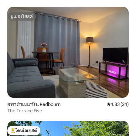
ซูเปอร์โฮสต์
ซูเปอร์โฮสต์
อพาร์ทเมนท์ใน Redbourn
คะแนนเฉลี่ย 4.
4.83 (24)
The Terrace Five
โดนใจเกสต์
โดนใจเกสต์ที่สุด