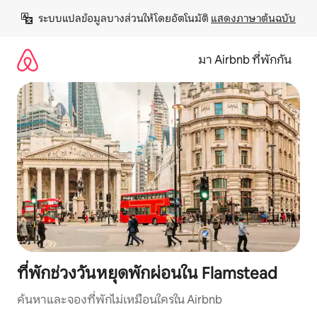
ข้าม
ระบบแปลข้อมูลบางส่วนให้โดยอัตโนมัติ 
แสดงภาษาต้นฉบับ
ไป
ยัง
เนื้อหา
มา Airbnb ที่พักกัน
ที่พักช่วงวันหยุดพักผ่อนใน Flamstead
ค้นหาและจองที่พักไม่เหมือนใครใน Airbnb