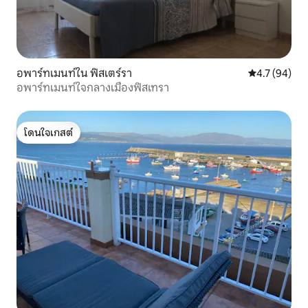
อพาร์ทเมนท์ใน ฟิสเตร์รา
คะแนนเฉลี่ย 4
4.7 (94)
อพาร์ทเมนท์ใจกลางเมืองฟิสเทรา
โดนใจเกสต์
โดนใจเกสต์