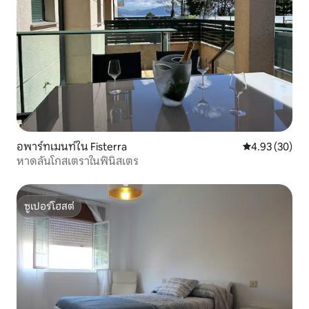
อพาร์ทเมนท์ใน Fisterra
คะแนนเฉลี่ย 4.
4.93 (30)
หาดลันโกสเตราในฟินิสเตร
ซูเปอร์โฮสต์
ซูเปอร์โฮสต์