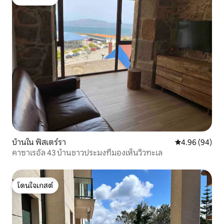
โดนใจเกสต์
บ้านใน ฟิสเตร์รา
คะแนนเฉลี่ย 4.9
4.96 (94)
คาซาเรอัล 43 บ้านชาวประมงที่มองเห็นวิวทะเล
โดนใจเกสต์
โดนใจเกสต์