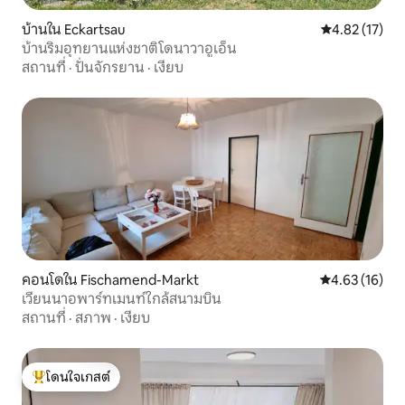
บ้านใน Eckartsau
คะแนนเฉลี่ย 4.
4.82 (17)
บ้านริมอุทยานแห่งชาติโดนาวาอูเอ็น
สถานที่
·
ปั่นจักรยาน
·
เงียบ
คอนโดใน Fischamend-Markt
คะแนนเฉลี่ย 4.
4.63 (16)
เวียนนาอพาร์ทเมนท์ใกล้สนามบิน
สถานที่
·
สภาพ
·
เงียบ
โดนใจเกสต์
โดนใจเกสต์ที่สุด