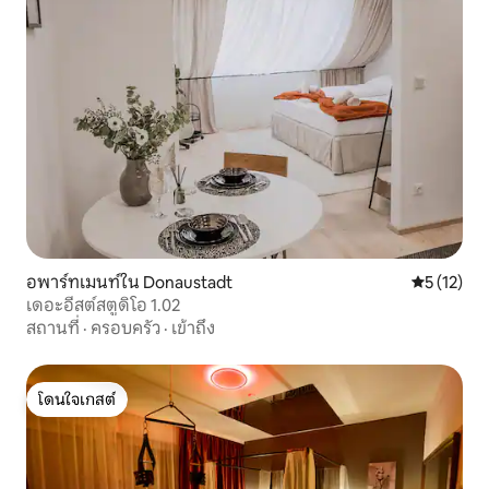
อพาร์ทเมนท์ใน Donaustadt
คะแนนเฉลี่ย
5 (12)
เดอะอีสต์สตูดิโอ 1.02
สถานที่
·
ครอบครัว
·
เข้าถึง
โดนใจเกสต์
โดนใจเกสต์