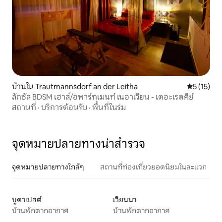
บ้านใน Trautmannsdorf an der Leitha
คะแนนเฉลี่ย
5 (15)
ลักซัส BDSM เฮาส์/อพาร์ทเมนท์ เนอาเวียน - เดอะเรดคีย์
สถานที่
·
บริการต้อนรับ
·
พื้นที่ในร่ม
จุดหมายปลายทางน่าสำรวจ
จุดหมายปลายทางใกล้ๆ
สถานที่ท่องเที่ยวยอดนิยมในละแวก
บูดาเปสต์
เวียนนา
บ้านพักตากอากาศ
บ้านพักตากอากาศ