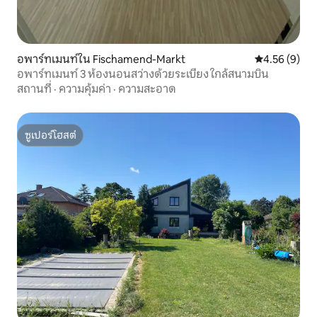
อพาร์ทเมนท์ใน Fischamend-Markt
คะแนนเฉลี่ย 4
4.56 (9)
อพาร์ทเมนท์ 3 ห้องนอนสว่างด้วยระเบียง ใกล้สนามบิน
สถานที่
·
ความคุ้มค่า
·
ความสะอาด
ซูเปอร์โฮสต์
ซูเปอร์โฮสต์