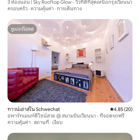
3 ห้องนอน | Sky Rooftop Glow - วิวที่ดีที่สุดเหนือกรุงเวียนนา
ครอบครัว
·
ความคุ้มค่า
·
การเดินทาง
ซูเปอร์โฮสต์
ซูเปอร์โฮสต์
ทาวน์เฮาส์ใน Schwechat
คะแนนเฉลี่ย 4.
4.85 (20)
อพาร์ทเมนท์ดีไซน์สวย @ สนามบินเวียนนา - ที่จอดรถฟรี
ความคุ้มค่า
·
สถานที่
·
เงียบ