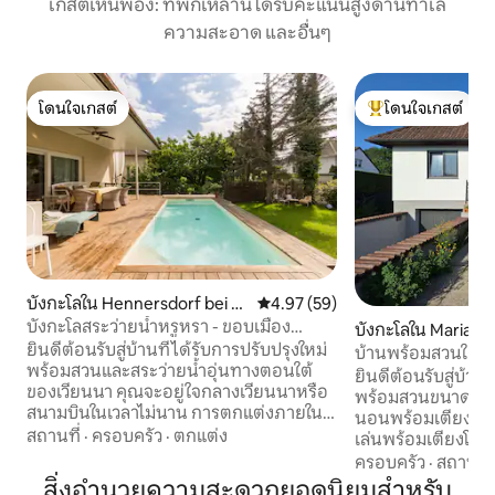
เกสต์เห็นพ้อง: ที่พักเหล่านี้ได้รับคะแนนสูงด้านทำเล
ความสะอาด และอื่นๆ
โดนใจเกสต์
โดนใจเกสต์
โดนใจเกสต์
โดนใจเกสต์ที่สุด
บังกะโลใน Hennersdorf bei W
คะแนนเฉลี่ย 4.97 จาก 5, 59 รีวิว
4.97 (59)
ien
บังกะโลสระว่ายน้ำหรูหรา - ขอบเมือง
บังกะโลใน Maria El
เวียนนา
ยินดีต้อนรับสู่บ้านที่ได้รับการปรับปรุงใหม่
บ้านพร้อมสวนใกล้
พร้อมสวนและสระว่ายน้ำอุ่นทางตอนใต้
บิน
ยินดีต้อนรับสู่บ้าน
ของเวียนนา คุณจะอยู่ใจกลางเวียนนาหรือ
พร้อมสวนขนาดใหญ
สนามบินในเวลาไม่นาน การตกแต่งภายใน
นอนพร้อมเตียงคู่แล
และระเบียงได้รับการออกแบบอย่างน่ารัก
สถานที่
·
ครอบครัว
·
ตกแต่ง
เล่นพร้อมเตียงโซฟ
ด้วยความช่วยเหลือของสถาปนิกจาก
บิลเลียด ห้องครัว และห้องน้
ครอบครัว
·
สถานที่
Syntax Architects ศิลปะสมัยใหม่
ต่อรถไฟด่วนโดยตร
สิ่งอำนวยความสะดวกยอดนิยมสำหรับ