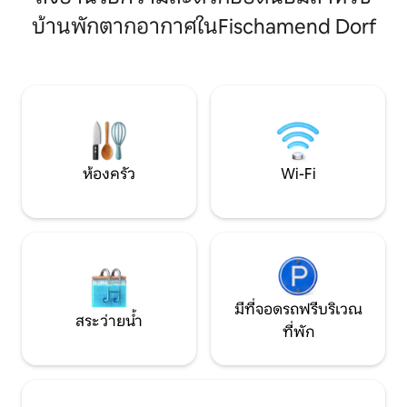
เฟอร์นิเจอร์ดีไซน์ อินเทอร์เน็ตความเร็วสูง
สนามบินได้ใน 10 น
เครื่องปรับอากาศ สมาร์ททีวีพร้อมเน็ตฟ
บ้านพักตากอากาศในFischamend Dorf
นาที ทำเลเงียบสงบ เป็นมิตรกับครอบครัว
ลิกซ์ พื้นที่ทำงาน และห้องครัวที่ทันสมัย
และอยู่ติดกับอุทยาน
เป็นมาตรฐาน บนพื้นที่ทั้งหมด 210 ตร.ม.
พักผ่อนในชนบทแล
คุณสามารถใช้ชีวิตอย่างสะดวกสบายและ
เวียนนาหรือบราติส
สำรวจสถานที่ท่องเที่ยวสุดพิเศษของ
จองตอนนี้และเพลิ
เวียนนา
คุณ! :-)
ห้องครัว
Wi-Fi
มีที่จอดรถฟรีบริเวณ
สระว่ายน้ำ
ที่พัก