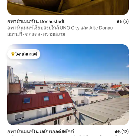
อพาร์ทเมนท์ใน Donaustadt
คะแนนเฉลี่
5 (3)
อพาร์ทเมนท์เงียบสงบใกล้ UNO City และ Alte Donau
สถานที่
·
ตกแต่ง
·
ความสบาย
โดนใจเกสต์
โดนใจเกสต์ที่สุด
อพาร์ทเมนท์ใน เลโอพอลด์สตัดท์
คะแนนเฉลี่ย
5 (12)