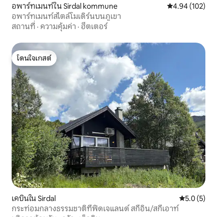
อพาร์ทเมนท์ใน Sirdal kommune
คะแนนเฉลี่ย 4.9
4.94 (102)
อพาร์ทเมนท์สไตล์โมเดิร์นบนภูเขา
สถานที่
·
ความคุ้มค่า
·
ฮีตเตอร์
โดนใจเกสต์
โดนใจเกสต์
เคบินใน Sirdal
คะแนนเฉลี่ย 
5.0 (5)
กระท่อมกลางธรรมชาติที่ฟิดเจแลนด์ สกีอิน/สกีเอาท์