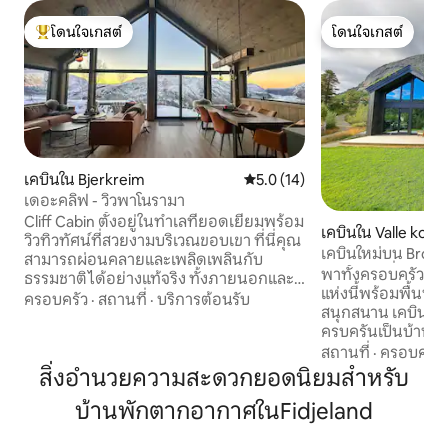
โดนใจเกสต์
โดนใจเกสต์
โดนใจเกสต์ที่สุด
โดนใจเกสต์
เคบินใน Bjerkreim
คะแนนเฉลี่ย 5.0 จาก 5, 14 รีวิว
5.0 (14)
เดอะคลิฟ - วิวพาโนรามา
Cliff Cabin ตั้งอยู่ในทำเลที่ยอดเยี่ยมพร้อม
เคบินใน Valle ko
วิวทิวทัศน์ที่สวยงามบริเวณขอบเขา ที่นี่คุณ
เคบินใหม่บน Brokk
สามารถผ่อนคลายและเพลิดเพลินกับ
ครอบครัวที่สมบูรณ
พาทั้งครอบครัวมาที
ธรรมชาติได้อย่างแท้จริง ทั้งภายนอกและ
แห่งนี้พร้อมพื้นที
ภายในบ้าน หน้าต่างบานใหญ่ให้มองเห็นวิว
ครอบครัว
·
สถานที่
·
บริการต้อนรับ
สนุกสนาน เคบินมี
ที่ไม่ได้รับการตกแต่งจากด้านใน ผนังที่
ครบครันเป็นบ้านพ
ตกแต่งด้วยแผงไม้เนื้อฟู การตกแต่งด้วย
เดิร์น Brokke เป็นสถานที่ที่เหมาะที่สุด
สถานที่
·
ครอบครัว
หิน และสีเอิร์ธสะท้อนให้เห็นถึงภูมิทัศน์
สำหรับกิจกรรมกลางแจ้
สิ่งอำนวยความสะดวกยอดนิยมสำหรับ
ด้านนอก ที่นี่คุณจะได้ทั้งวิวที่สวยงามและ
ในบูลเพนยอดนิยมเ
ความเงียบสงบ – ที่พักผ่อนที่สมบูรณ์แบบ
บ้านพักตากอากาศในFidjeland
เก็ตใหม่ dumptrack 
สำหรับการพักผ่อนและเพลิดเพลินไปกับ
ไพน์สโลปและการเล่นส
พลังของธรรมชาติ ⛰️ • ห่างจากสตาวัน
แห่งนี้ตั้งอยู่ใกล้