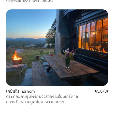
บริการต้อนรับ
·
ครัว
·
เช็คอิน
เคบินใน Tjørhom
คะแนนเฉลี่ย 
5.0 (3)
กระท่อมอบอุ่นพร้อมวิวสวยงามในเซอร์ดาล
สถานที่
·
ความถูกต้อง
·
ความสบาย