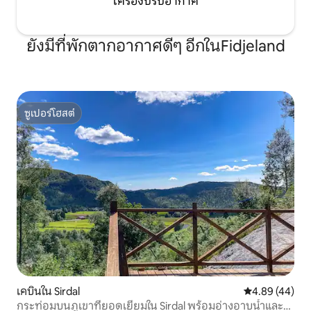
เครื่องปรับอากาศ
ยังมีที่พักตากอากาศดีๆ อีกในFidjeland
ซูเปอร์โฮสต์
ซูเปอร์โฮสต์
เคบินใน Sirdal
คะแนนเฉลี่ย 4.
4.89 (44)
กระท่อมบนภูเขาที่ยอดเยี่ยมใน Sirdal พร้อมอ่างอาบน้ำและ