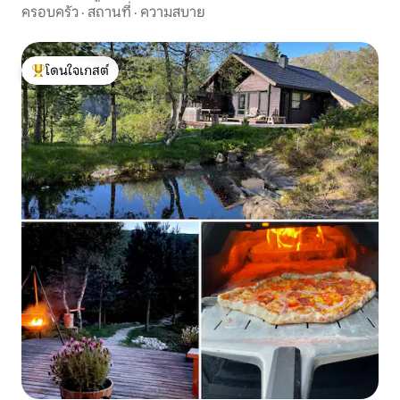
วิว!
ครอบครัว
·
สถานที่
·
ความสบาย
โดนใจเกสต์
โดนใจเกสต์ที่สุด