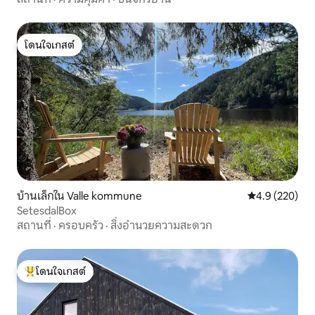
โดนใจเกสต์
โดนใจเกสต์
บ้านเล็กใน Valle kommune
คะแนนเฉลี่ย 4.
4.9 (220)
SetesdalBox
สถานที่
·
ครอบครัว
·
สิ่งอำนวยความสะดวก
โดนใจเกสต์
โดนใจเกสต์ที่สุด