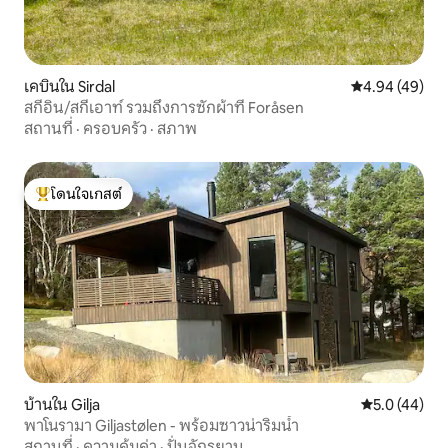
เคบินใน Sirdal
คะแนนเฉลี่ย 4.
4.94 (49)
สกีอิน/สกีเอาท์ รวมถึงการซักผ้าที่ Foråsen
สถานที่
·
ครอบครัว
·
สภาพ
โดนใจเกสต์
โดนใจเกสต์ที่สุด
บ้านใน Gilja
คะแนนเฉลี่ย 5
5.0 (44)
พาโนรามา Giljastølen - พร้อมซาวน่าริมน้ำ
สถานที่
·
ความคุ้มค่า
·
ปั่นจักรยาน