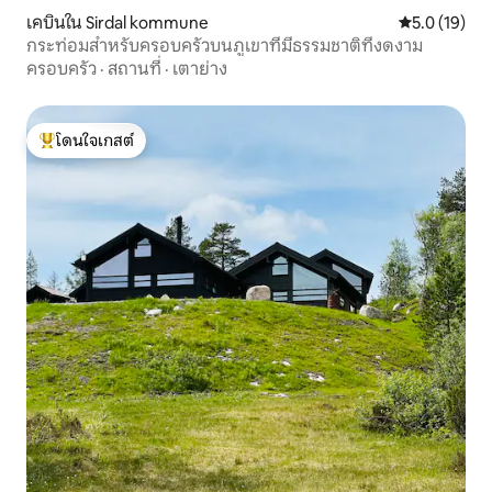
เคบินใน Sirdal kommune
คะแนนเฉลี่ย 5
5.0 (19)
กระท่อมสำหรับครอบครัวบนภูเขาที่มีธรรมชาติที่งดงาม
ครอบครัว
·
สถานที่
·
เตาย่าง
โดนใจเกสต์
โดนใจเกสต์ที่สุด