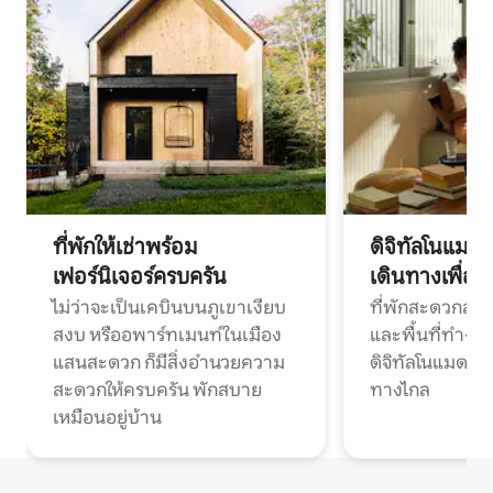
ที่พักให้เช่าพร้อม
ดิจิทัลโนแมด
เฟอร์นิเจอร์ครบครัน
เดินทางเพื่อ
ไม่ว่าจะเป็นเคบินบนภูเขาเงียบ
ที่พักสะดวกสบา
สงบ หรืออพาร์ทเมนท์ในเมือง
และพื้นที่ทำงา
แสนสะดวก ก็มีสิ่งอำนวยความ
ดิจิทัลโนแมดแ
สะดวกให้ครบครัน พักสบาย
ทางไกล
เหมือนอยู่บ้าน