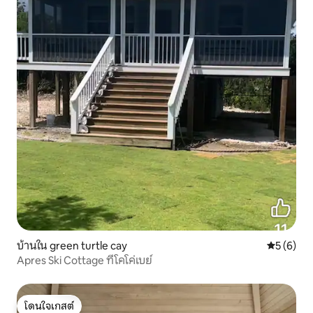
บ้านใน green turtle cay
คะแนนเฉลี่
5 (6)
Apres Ski Cottage ที่โคโค่เบย์
โดนใจเกสต์