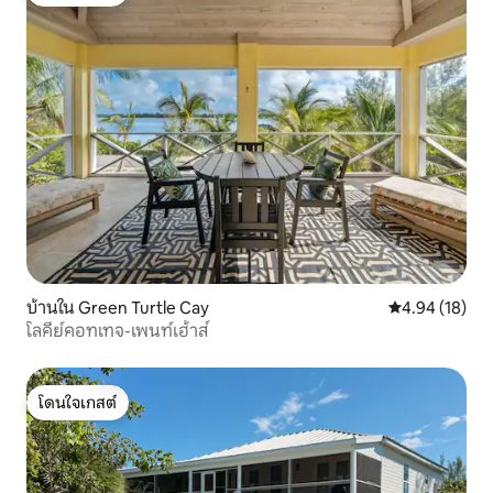
โดนใจเกสต์
บ้านใน Green Turtle Cay
คะแนนเฉลี่ย 4.
4.94 (18)
โลคีย์คอทเทจ-เพนท์เฮ้าส์
โดนใจเกสต์
โดนใจเกสต์