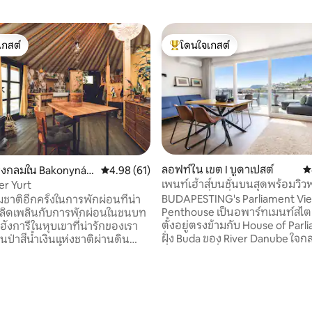
เกสต์
โดนใจเกสต์
์ที่สุด
โดนใจเกสต์ที่สุด
ลอฟท์ใน เขต I บูดาเปสต์
ค
 17 รีวิว
งกลมใน Bakonynán
คะแนนเฉลี่ย 4.98 จาก 5, 61 รีวิว
4.98 (61)
เพนท์เฮ้าส์บนชั้นบนสุดพร้อมวิ
er Yurt
ของเมืองที่น่าทึ่ง
BUDAPESTING's Parliament Vi
ชาติอีกครั้งในการพักผ่อนที่น่า
Penthouse เป็นอพาร์ทเมนท์สไต
พลิดเพลินกับการพักผ่อนในชนบท
ตั้งอยู่ตรงข้ามกับ House of Par
งการีในหุบเขาที่น่ารักของเรา
ฝั่ง Buda ของ River Danube ใจก
นป่าสีน้ำเงินแห่งชาติผ่านดิน
ซึ่งเป็นย่านที่สง่างามแต่มีชีวิตชีว
2.5 เฮกตาร์นี้และคุณสามารถไป
ใจกลางเมือง Víziváros ระหว่าง
รมันที่เดินริมลำธารกาจาได้ใน
สิกของจัตุรัส Batthyány และจัตุร
่ถึง 5 กม. เดินทางโดยรถยนต์
สมัยใหม่ อพาร์ทเมนท์มีการเข้าถึ
งจากบูดาเปสต์ 30 นาทีจาก
รอบคอบภายในอาคารและด้วยกา
 และ 40 นาทีถึงทะเลสาบ