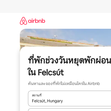
ข้าม
ไป
ยัง
เนื้อหา
ที่พักช่วงวันหยุดพักผ่อ
ใน Felcsút
ค้นหาและจองที่พักไม่เหมือนใครใน Airbnb
สถานที่
ใช้ลูกศรขึ้นลง หรือใช้การสัมผัสหรือปัด เพื่อสำรวจผ