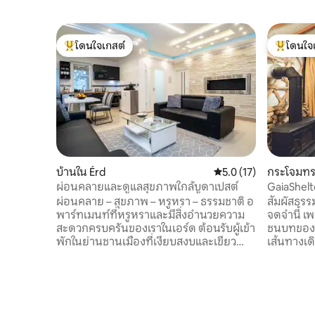
โดนใจเกสต์
โดนใจ
โดนใจเกสต์ที่สุด
โดนใจเกสต
บ้านใน Érd
คะแนนเฉลี่ย 5.0 จาก 5,
5.0 (17)
กระโจมทร
a
ผ่อนคลายและดูแลสุขภาพใกล้บูดาเปสต์
GaiaShelt
ผ่อนคลาย – สุขภาพ – หรูหรา – ธรรมชาติ อ
สัมผัสธรรม
พาร์ทเมนท์ที่หรูหราและมีสิ่งอำนวยความ
จดจำนี้ เ
สะดวกครบครันของเราในเอร์ด ต้อนรับผู้เข้า
ชนบทของฮั
พักในย่านชานเมืองที่เงียบสงบและเขียว
เส้นทางเดิ
ชอุ่มติดกับบูดาเปสต์ อพาร์ตเมนต์ 2 ห้อง
แดนขนาด 
แยกต่างหากให้ความผ่อนคลายอย่างเต็มที่
ถึงน้ำตกโ
ด้วยระเบียงส่วนตัว สระว่ายน้ำ จากุซซี่ และ
ระยะทางไม
ห้องซาวน่า โต๊ะปิงปอง อุปกรณ์บาร์บีคิว
1.5 ชั่วโม
ละแวกที่เงียบสงบ และที่จอดรถฟรี ล้วนช่วย
Veszprém