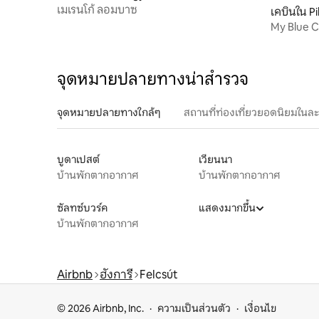
เมเรนโก้ ลอมบาซ
เคบินใน Pi
My Blue 
จุดหมายปลายทางน่าสำรวจ
จุดหมายปลายทางใกล้ๆ
สถานที่ท่องเที่ยวยอดนิยมในล
บูดาเปสต์
เวียนนา
บ้านพักตากอากาศ
บ้านพักตากอากาศ
ซัลทซ์บวร์ค
แสดงมากขึ้น
บ้านพักตากอากาศ
Airbnb
ฮังการี
Felcsút
© 2026 Airbnb, Inc.
ความเป็นส่วนตัว
เงื่อนไข