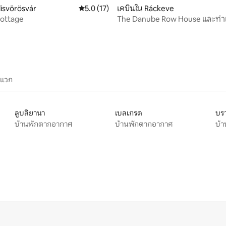
lisvörösvár
คะแนนเฉลี่ย 5.0 จาก 5, 17 รีวิว
5.0 (17)
เคบินใน Ráckeve
Cottage
The Danube Row House และท่าเร
ะแวก
ลูบลิยานา
เบลเกรด
บร
บ้านพักตากอากาศ
บ้านพักตากอากาศ
บ้