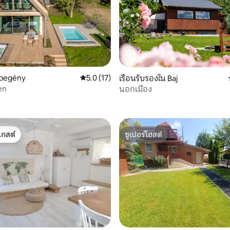
 21 รีวิว
ebegény
คะแนนเฉลี่ย 5.0 จาก 5, 17 รีวิว
5.0 (17)
เรือนรับรองใน Baj
en
นอกเมือง
เกสต์
ซูเปอร์โฮสต์
์ที่สุด
ซูเปอร์โฮสต์
 16 รีวิว