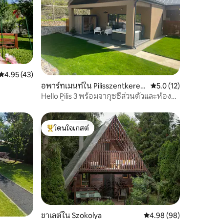
คะแนนเฉลี่ย 4.95 จาก 5, 43 รีวิว
4.95 (43)
อพาร์ทเมนท์ใน Pilisszentkeresz
คะแนนเฉลี่ย 5.0 จาก 5,
5.0 (12)
t
Hello Pilis 3 พร้อมจากุซซี่ส่วนตัวและห้อง
อบไอน้ำ
โดนใจเกสต์
โดนใจเกสต์ที่สุด
ชาเลต์ใน Szokolya
คะแนนเฉลี่ย 4.98 จาก 5,
4.98 (98)