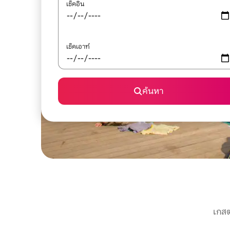
เช็คอิน
เช็คเอาท์
ค้นหา
เกสต