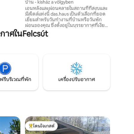
บ้าน - kisház a völgyben
หรูหรา 5 *
เอนหลังและผ่อนคลายในสถานที่ที่สงบและ
นซ์นี้มาลอง
มีสไตล์แห่งนี้ das.haus เป็นตัวเลือกที่ยอด
เยี่ยมสำหรับวันทำงานที่บ้านหรือวันพัก
ผ่อนของคุณ ซึ่งตั้งอยู่ในบรรยากาศที่เงียบ
สงบและงดงาม มันคุ้มค่าที่จะจองที่พัก
กาศในFelcsút
สำหรับหลายวันเพื่อให้คุณสามารถใช้โอกาส
ในการเดินทาง (Gerecse, Tata ฯลฯ) คุณ
สามารถทำงานจากที่นี่ได้เพียงคนเดียวหรือ
เป็นคู่เพื่อให้เพื่อนร่วมงานอิจฉา ไม่มีเพื่อน
บ้าน (ยกเว้นกวางและกระต่าย) แต่ SPAR ที่
ใกล้ที่สุดใช้เวลาเดินเพียง 5 นาที
ฟรีบริเวณที่พัก
เครื่องปรับอากาศ
โดนใจเกสต์
โดนใจเกสต์ที่สุด