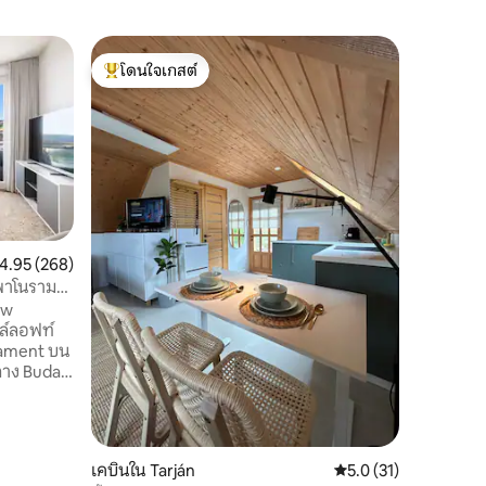
เคบินใน 
โดนใจเกสต์
โดนใจเก
เคบินไม้ส
โดนใจเกสต์ที่สุด
โดนใจเก
บ
เคบินโค้ง
แบบสำหร
เมืองใหญ่
หลังจากเด
เคียง อุ่
หลังจากว
ของแม่น้ำ
บนเตาถ่าน
ะแนนเฉลี่ย 4.95 จาก 5, 268 รีวิว
4.95 (268)
ใกล้เคียง อัพเดท 25 พฤศจิกายน: เรามี
วพาโนรามา
ระเบียงใหม่เอี่ยม! 
ew
MA200083
ล์ลอฟท์
liament บน
ลาง Buda
าและอยู่
อาคารคลาส
ัส Széna
งอย่าง
เคบินใน Tarján
คะแนนเฉลี่ย 5.0 จาก 5,
5.0 (31)
รตกแต่ง