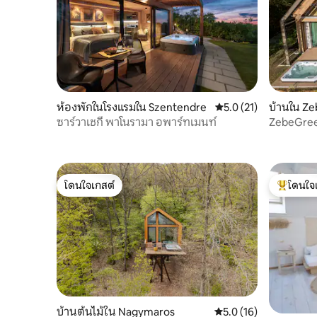
ห้องพักในโรงแรมใน Szentendre
คะแนนเฉลี่ย 5.0 จาก 5,
5.0 (21)
บ้านใน Z
ซาร์วาเชกี พาโนรามา อพาร์ทเมนท์
ZebeGre
โดนใจเกสต์
โดนใจ
โดนใจเกสต์
โดนใจเกสต
บ้านต้นไม้ใน Nagymaros
คะแนนเฉลี่ย 5.0 จาก 5,
5.0 (16)