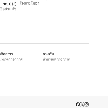
โรงแรมโมฮา
คะแนนเฉลี่ย 5.0 จาก 5, 3 รีวิว
5.0 (3)
ือส่วนตัว
าติสลาวา
ซาเกร็บ
านพักตากอากาศ
บ้านพักตากอากาศ