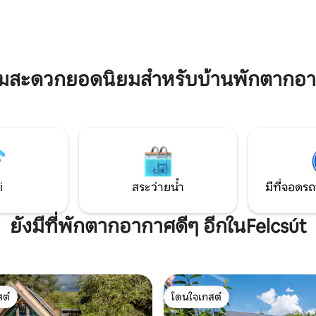
ภายในที่มีสไตล์ใหม่ล่าสุดให้ความ
ระโจมทรงกลมทันสมัยมากมีสิ่ง
แก่ผู้เข้าพัก ดื่มด่ำกับเอ็กซ์พีเรีย
มสะดวกครบครัน ล้อมรอบด้วย
ด้วยตัวคุณเอง
culture ที่กำลังก้าวหน้าและป่า
ามสะดวกยอดนิยมสำหรับบ้านพักตากอา
i
สระว่ายน้ำ
มีที่จอดรถ
ยังมีที่พักตากอากาศดีๆ อีกในFelcsút
ต์
โดนใจเกสต์
ต์
โดนใจเกสต์