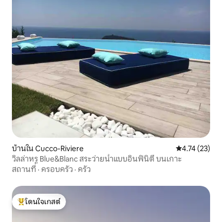
บ้านใน Cucco-Riviere
คะแนนเฉลี่ย 4.
4.74 (23)
วิลล่าหรู Blue&Blanc สระว่ายน้ำแบบอินฟินิตี้ บนเกาะ
สถานที่
·
ครอบครัว
·
ครัว
โดนใจเกสต์
โดนใจเกสต์ที่สุด