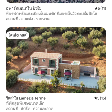
อพาร์ทเมนท์ใน ปิซโซ
คะแนนเฉลี่ย
5 (11)
ห้องพักพร้อมระเบียงโรแมนติกที่มองเห็นวิวทะเลในปิซโซ
สถานที่
·
ตกแต่ง
·
ชายหาด
โดนใจเกสต์
โดนใจเกสต์
วิลล่าใน Lamezia Terme
คะแนนเฉลี่ย
5 (15)
ที่พักสุดพิเศษขนาดเล็ก
สถานที่
·
ซักรีด
·
ความสะอาด