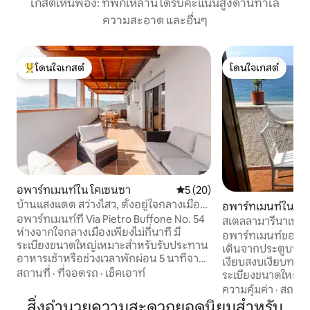
เกสต์เห็นพ้อง: ที่พักเหล่านี้ได้รับคะแนนสูงด้านทำเล
ความสะอาด และอื่นๆ
โดนใจเกสต์
โดนใจเกสต์
โดนใจเกสต์ที่สุด
โดนใจเกสต์
อพาร์ทเมนท์ใน โคเซนซา
คะแนนเฉลี่ย 5 จาก 5, 20 รีวิว
5 (20)
บ้านแสงแดด สว่างไสว, ตั้งอยู่ใจกลางเมือง,
อพาร์ทเมนท์ใน Be
ของคุณ
อพาร์ทเมนท์ที่ Via Pietro Buffone No. 54
abro
สเตลลามารีนาเทอร
ห่างจากใจกลางเมืองเพียงไม่กี่นาที มี
อพาร์ทเมนท์ของเ
ระเบียงขนาดใหญ่เหมาะสำหรับรับประทาน
เดินจากประตูบนฝั่ง
อาหารเช้าหรือช่วงเวลาพักผ่อน 5 นาทีจาก
เงียบสงบเงียบทะเลท
เทศบาลเมืองโคเซนซาและ 300 เมตรจาก
สถานที่
·
ที่จอดรถ
·
เช็คเอาท์
ระเบียงขนาดใหญ่ท
ถนนหลักของเมืองคอร์โซ มาซซินี วิว
อาหารเย็นหรือเพีย
ความคุ้มค่า
·
สถานที
สะพานคาลาตราวา มีที่จอดรถส่วนตัวและ
หน้าไปทางวิวทะเลที
สิ่งอำนวยความสะดวกยอดนิยมสำหรับ