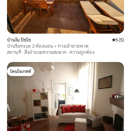
บ้านใน ปิซโซ
คะแนนเฉลี่
5 (5)
บ้านริมทะเล: 2 ห้องนอน + ทางเข้าชายหาด
สถานที่
·
สิ่งอำนวยความสะดวก
·
ความถูกต้อง
โดนใจเกสต์
โดนใจเกสต์