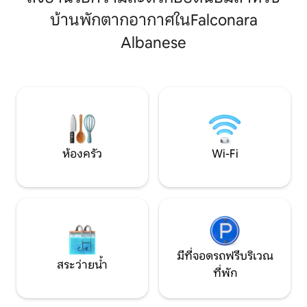
ฟรีในอาคาร (ที่จอดรถพร้อมที่กั้นและ
อากาศ wi-fi เตียงฝร
กล้อง) และสิ่งอำนวยความสะดวกทั้งหมด:
บ้านพักตากอากาศในFalconara
อุปกรณ์ครบครันเพื่
Wi-Fi เร็ว เครื่องซักผ้า เครื่องล้างจาน ห้อง
ผ่อนของคุณอย่างดี
Albanese
ครัวพร้อมอุปกรณ์ และเครื่องปรับอากาศ
กาแฟทางเดินเล่นเรื
เหมาะสำหรับผู้ที่กำลังมองหาความสะดวก
ชายฝั่งของเราสวนจ
สบายและทำเลที่ตั้งที่ดี
เนินเขาของเราการพั
ลืม!
ห้องครัว
Wi-Fi
มีที่จอดรถฟรีบริเวณ
สระว่ายน้ำ
ที่พัก