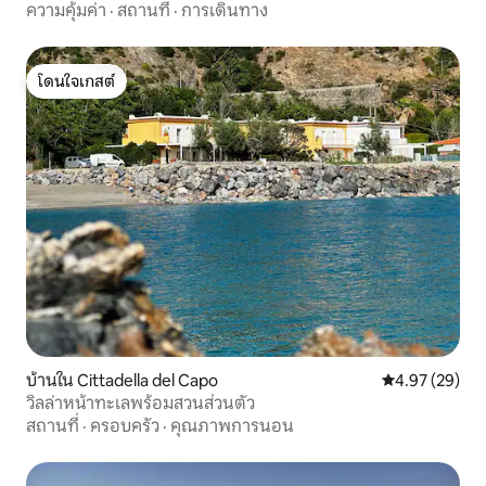
ความคุ้มค่า
·
สถานที่
·
การเดินทาง
โดนใจเกสต์
โดนใจเกสต์
บ้านใน Cittadella del Capo
คะแนนเฉลี่ย 4.
4.97 (29)
วิลล่าหน้าทะเลพร้อมสวนส่วนตัว
สถานที่
·
ครอบครัว
·
คุณภาพการนอน