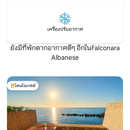
เครื่องปรับอากาศ
ยังมีที่พักตากอากาศดีๆ อีกในFalconara
Albanese
โดนใจเกสต์
โดนใจเกสต์ที่สุด