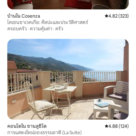
บ้านใน Cosenza
คะแนนเฉลี่ย 4.8
4.82 (323)
โคเซนซาเวคเกีย: ศิลปะและประวัติศาสตร์
ครอบครัว
·
ความคุ้มค่า
·
ครัว
คอนโดใน ซานลูซิโด
คะแนนเฉลี่ย 4.8
4.88 (124)
การแสดงใหม่ของธรรมชาติ (La Suite)