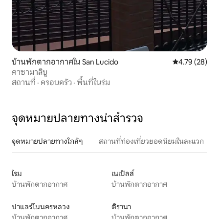
บ้านพักตากอากาศใน San Lucido
คะแนนเฉลี่ย 4.
4.79 (28)
คาซามาลิบู
สถานที่
·
ครอบครัว
·
พื้นที่ในร่ม
จุดหมายปลายทางน่าสำรวจ
จุดหมายปลายทางใกล้ๆ
สถานที่ท่องเที่ยวยอดนิยมในละแวก
โรม
เนเปิลส์
บ้านพักตากอากาศ
บ้านพักตากอากาศ
ปาแลร์โมนครหลวง
ติรานา
บ้านพักตากอากาศ
บ้านพักตากอากาศ