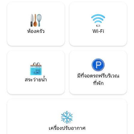
ยนต์ของเคบินคุณสา
ร้อน ถาด SUP 2 อัน คันเบ็ด เรือแคนู เกม
Værlandet และ Bu
กลางแจ้งและในร่ม ที่ชาร์จรถยนต์ไฟฟ้า
ห้องสวน หลุมก่อกองไฟ ไม้ ผ้าปูเตียง ผ้า
ขนหนู +++ ราคารวมทุกอย่างแล้ว :)
ห้องครัว
Wi-Fi
มีที่จอดรถฟรีบริเวณ
สระว่ายน้ำ
ที่พัก
เครื่องปรับอากาศ