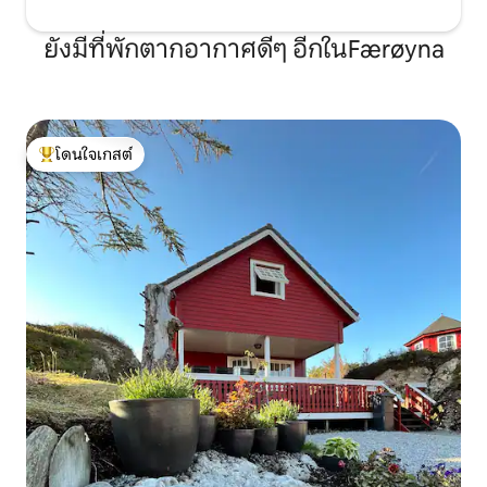
ยังมีที่พักตากอากาศดีๆ อีกในFærøyna
โดนใจเกสต์
โดนใจเกสต์ที่สุด