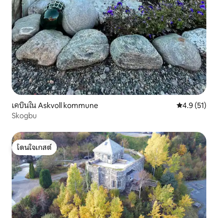
เคบินใน Askvoll kommune
คะแนนเฉลี่ย 4
4.9 (51)
Skogbu
โดนใจเกสต์
โดนใจเกสต์