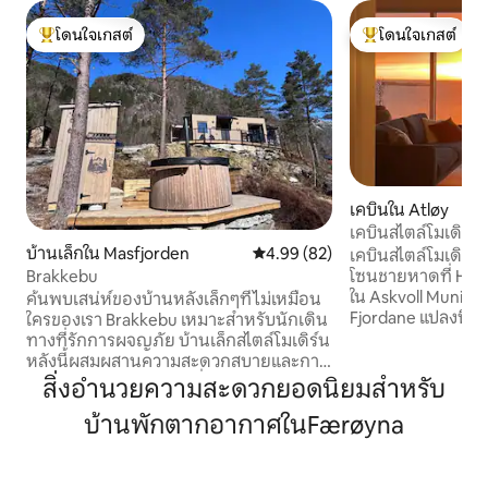
โดนใจเกสต์
โดนใจเกสต์
โดนใจเกสต์ที่สุด
โดนใจเกสต์ที่สุด
เคบินใน Atløy
เคบินสไตล์โมเดิร์น
บ้านเล็กใน Masfjorden
คะแนนเฉลี่ย 4.99 จาก 5, 82 รีวิว
4.99 (82)
พระอาทิตย์ตกที่ส
เคบินสไตล์โมเดิร์นตั
Brakkebu
โซนชายหาดที่ Herl
ใน Askvoll Municip
ค้นพบเสน่ห์ของบ้านหลังเล็กๆที่ไม่เหมือน
Fjordane แปลงนี้ม
ใครของเรา Brakkebu เหมาะสำหรับนักเดิน
แบบพาโนรามาที่สา
ทางที่รักการผจญภัย บ้านเล็กสไตล์โมเดิร์น
อ่างน้ำร้อนของเคบิ
หลังนี้ผสมผสานความสะดวกสบายและการ
เคบินไปยังเกาะคิน
ใช้งานในสภาพแวดล้อมที่อบอุ่น คุณจะพบ
สิ่งอำนวยความสะดวกยอดนิยมสำหรับ
เหนือซึ่งเป็นแบรนด์
กับห้องนั่งเล่นที่สว่างสดใสห้องครัวที่มี
บ้านพักตากอากาศในFærøyna
กันในชื่อแบรนด์เร
อุปกรณ์ครบครันและเตียงที่สะดวกสบาย
ทิศใต้เป็นจุดชมวิวที่
สำหรับการนอนหลับที่ดี เพลิดเพลินกับ
Brurastakken และ
กาแฟยามเช้าบนระเบียงส่วนตัวหรือเดิน
Alden ที่เรียกว่า N
เล่นท่ามกลางธรรมชาติที่สวยงาม อ่างน้ำ