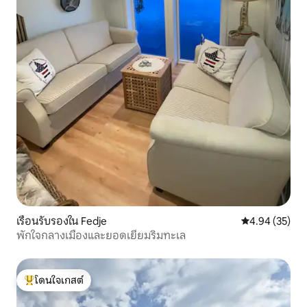
เรือนรับรองใน Fedje
คะแนนเฉลี่ย 4.
4.94 (35)
พักใจกลางเมืองและยอดเยี่ยมริมทะเล
โดนใจเกสต์
โดนใจเกสต์ที่สุด