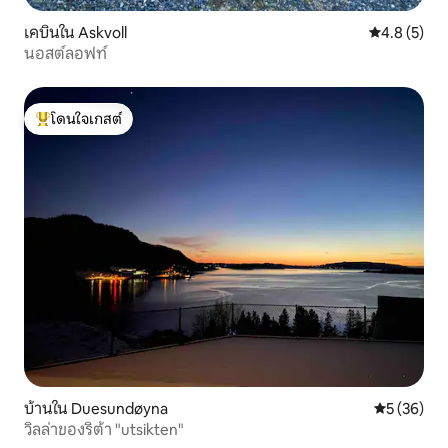
เคบินใน Askvoll
คะแนนเฉลี่ย 
4.8 (5)
นอสต์ลอฟท์
โดนใจเกสต์
โดนใจเกสต์ที่สุด
บ้านใน Duesundøyna
คะแนนเฉลี่ย
5 (36)
วิลล่าของริต้า "utsikten"