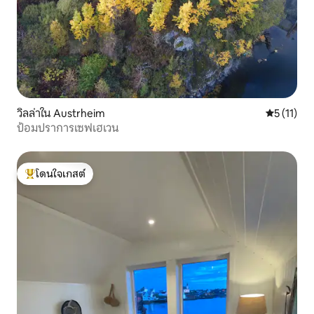
วิลล่าใน Austrheim
คะแนนเฉลี่ย
5 (11)
ป้อมปราการเซฟเฮเวน
โดนใจเกสต์
โดนใจเกสต์ที่สุด