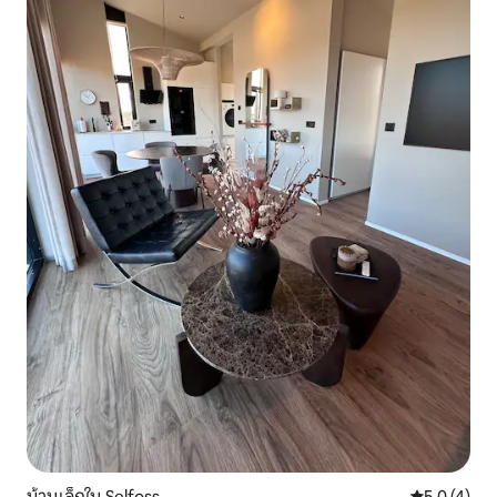
บ้านเล็กใน Selfoss
คะแนนเฉลี่ย 
5.0 (4)