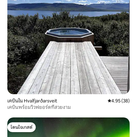
เคบินใน Hvalfjarðarsveit
คะแนนเฉลี่ย 4.
4.95 (38)
เคบินพร้อมวิวฟยอร์ดที่สวยงาม
โดนใจเกสต์
โดนใจเกสต์