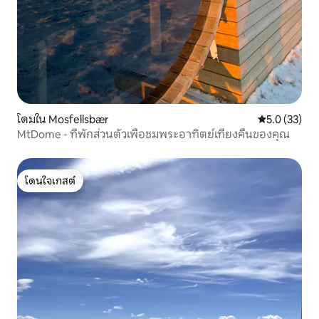
โดมใน Mosfellsbær
คะแนนเฉลี่ย 5
5.0 (33)
MtDome - ที่พักส่วนตัวเพื่อชมพระอาทิตย์เที่ยงคืนของคุณ
โดนใจเกสต์
โดนใจเกสต์