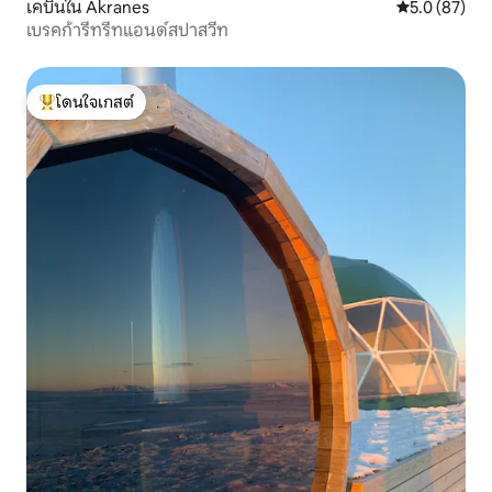
เคบินใน Akranes
คะแนนเฉลี่ย 5
5.0 (87)
เบรคก้ารีทรีทแอนด์สปาสวีท
โดนใจเกสต์
โดนใจเกสต์ที่สุด