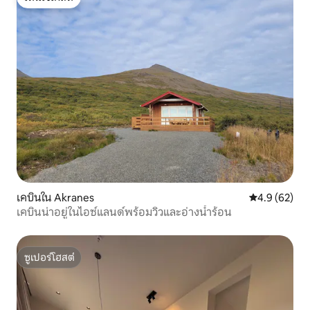
โดนใจเกสต์
เคบินใน Akranes
คะแนนเฉลี่ย 4
4.9 (62)
เคบินน่าอยู่ในไอซ์แลนด์พร้อมวิวและอ่างน้ำร้อน
ซูเปอร์โฮสต์
ซูเปอร์โฮสต์