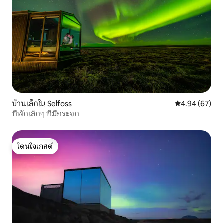
บ้านเล็กใน Selfoss
คะแนนเฉลี่ย 4.
4.94 (67)
ที่พักเล็กๆ ที่มีกระจก
โดนใจเกสต์
โดนใจเกสต์