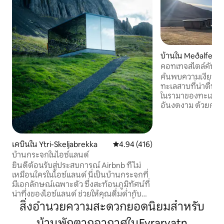
บ้านใน Meðalfellsv
คอทเทจสไตล์คันทรี
ค้นพบความเงียบส
ทะเลสาบที่น่าตื่นตา
โนรามาของทะเลสาบ
อันงดงาม ด้วยการอ
ทันสมัยคอทเทจมีส
และสองห้องน้ำ (หนึ
แสงธรรมชาติเพียง
ตื่นขึ้นมาพบกับพระ
เคบินใน Ytri-Skeljabrekka
คะแนนเฉลี่ย 4.94 จาก 5, 416 รีวิว
4.94 (416)
แลนด์ที่น่าทึ่งและธ
บ้านกระจกในไอซ์แลนด์
จากเรคยาวิกเพียง 
ยินดีต้อนรับสู่ประสบการณ์ Airbnb ที่ไม่
โกลเด้นเซอร์เคิลเพ
เหมือนใครในไอซ์แลนด์ นี่เป็นบ้านกระจกที่
อุดมคติสำหรับนักเ
มีเอกลักษณ์เฉพาะตัว ซึ่งสะท้อนภูมิทัศน์ที่
สงบ เลขทะเบียน: H
น่าทึ่งของไอซ์แลนด์ ช่วยให้คุณดื่มด่ำกับ
ความงามของดินแดนมหัศจรรย์แห่งนี้
สิ่งอำนวยความสะดวกยอดนิยมสำหรับ
อย่างแท้จริง เมื่อก้าวเข้ามา คุณจะได้รับการ
บ้านพักตากอากาศในEyrarvatn
ต้อนรับด้วยการตกแต่งภายในที่อบอุ่นและ