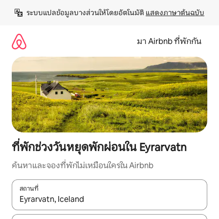
ข้าม
ระบบแปลข้อมูลบางส่วนให้โดยอัตโนมัติ 
แสดงภาษาต้นฉบับ
ไป
ยัง
เนื้อหา
มา Airbnb ที่พักกัน
ที่พักช่วงวันหยุดพักผ่อนใน Eyrarvatn
ค้นหาและจองที่พักไม่เหมือนใครใน Airbnb
สถานที่
ใช้ลูกศรขึ้นลง หรือใช้การสัมผัสหรือปัด เพื่อสำรวจผลการค้นหา