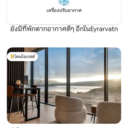
เครื่องปรับอากาศ
ยังมีที่พักตากอากาศดีๆ อีกในEyrarvatn
โดนใจเกสต์
โดนใจเกสต์ที่สุด