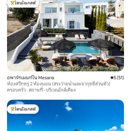
โดนใจเกสต์
โดนใจเกสต์ที่สุด
อพาร์ทเมนท์ใน Mesaria
คะแนนเฉลี่ย
5 (51)
ห้องสวีทหรู 2 ห้องนอน (สระว่ายน้ำและจากุซซี่ส่วนตัว)
ครอบครัว
·
สถานที่
·
บริเวณใกล้เคียง
โดนใจเกสต์
โดนใจเกสต์ที่สุด