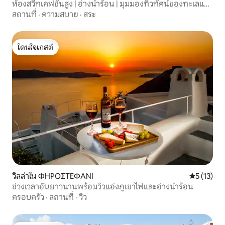
ห้องสวีทเคฟชั้นสูง | อ่างน้ำร้อน | มุมมองทิวทัศน์ของทะเลและ
หม้อต้ม
สถานที่
·
ความสบาย
·
สระ
โดนใจเกสต์
โดนใจเกสต์
วิลล่าใน ΦΗΡΟΣΤΕΦΑΝΙ
คะแนนเฉลี่ย
5 (13)
ช่วงเวลาอันยาวนานพร้อมวิวแอ่งภูเขาไฟและอ่างน้ำร้อน
ครอบครัว
·
สถานที่
·
วิว