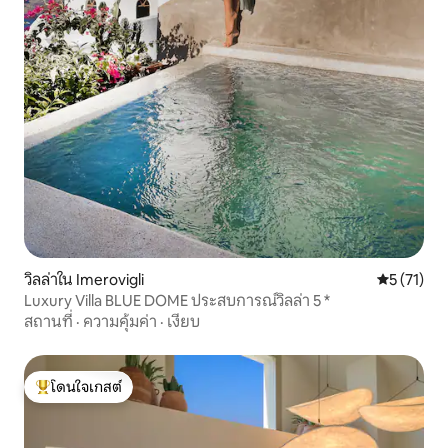
วิลล่าใน Imerovigli
คะแนนเฉลี่ย
5 (71)
Luxury Villa BLUE DOME ประสบการณ์วิลล่า 5 *
สถานที่
·
ความคุ้มค่า
·
เงียบ
โดนใจเกสต์
โดนใจเกสต์ที่สุด