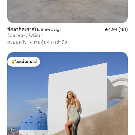
ซิคลาดิคเฮาส์ใน Imerovigli
คะแนนเฉลี่ย 4.9
4.94 (161)
วิลล่าของคริสตินา
ครอบครัว
·
ความคุ้มค่า
·
เข้าถึง
โดนใจเกสต์
โดนใจเกสต์ที่สุด