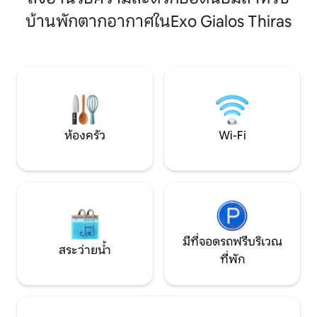
ชนบทที่เงียบสงบของไร
ห้องครัวที่มีอุปกรณ์ครบครัน และพื้นที่นั่ง
บ้านพักตากอากาศในExo Gialos Thiras
ในทำเลที่สะดวกสบ
เล่นในร่มและกลางแจ้งที่กว้างขวาง
ศูนย์กลางของ Fira 
เพลิดเพลินกับบริการจัดส่งอาหารเช้าฟรี
ชายหาดที่เงียบสงบ
และบริการทำความสะอาดรายวัน ขณะพัก
Gialos 1,7 กม. เป็นฐานที่เหมาะสำหรับการ
ผ่อนริมสระว่ายน้ำส่วนตัวและเพลิดเพลิน
สำรวจเกาะภายในก
กับวิวพระอาทิตย์ตก
ระยะสั้น
ห้องครัว
Wi-Fi
มีที่จอดรถฟรีบริเวณ
สระว่ายน้ำ
ที่พัก