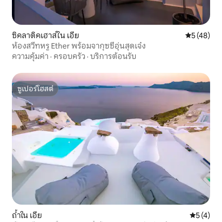
ซิคลาดิคเฮาส์ใน เอีย
คะแนนเฉลี่ย
5 (48)
ห้องสวีทหรู Ether พร้อมจากุซซีอุ่นสุดเจ๋ง
ความคุ้มค่า
·
ครอบครัว
·
บริการต้อนรับ
ซูเปอร์โฮสต์
ซูเปอร์โฮสต์
ถ้ำใน เอีย
คะแนนเฉลี่
5 (4)