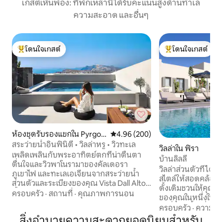
เกสต์เห็นพ้อง: ที่พักเหล่านี้ได้รับคะแนนสูงด้านทำเล
ความสะอาด และอื่นๆ
โดนใจเกสต์
โดนใจเกสต์
โดนใจเกสต์ที่สุด
โดนใจเกสต์ที่สุด
ห้องชุดรับรองแขกใน Pyrgos
คะแนนเฉลี่ย 4.96 จาก 5, 200 รีวิว
4.96 (200)
Kallistis
สระว่ายน้ำอินฟินิตี้ • วิลล่าหรู • วิวทะเล
วิลล่าใน ฟิรา
เพลิดเพลินกับพระอาทิตย์ตกที่น่าตื่นตา
บ้านลิลลี่
ตื่นใจและวิวพาโนรามาของคัลเดอรา
วิลล่าส่วนตัวที่ได
ภูเขาไฟ และทะเลเอเจียนจากสระว่ายน้ำ
สไตล์ให้สอดคล้อง
ส่วนตัวและระเบียงของคุณ Vista Dall Alto
ดั้งเดิมชวนให้คุณเ
ตั้งอยู่ใน Pyrgos ผสมผสานความเป็นส่วน
ครอบครัว
·
สถานที่
·
คุณภาพการนอน
ของคุณในหนึ่งในเกาะที่ส
ตัว ความสะดวกสบาย และการเข้าถึงทุกมุม
ลิลลี่สร้างขึ้นเมื่อ
ครอบครัว
·
ความคุ้
ของซานโตรินีได้อย่างง่ายดาย วิลล่ามี 2
ตามมาตรฐานระดับสูง ตั้งอยู่ในภูม
สิ่งอำนวยความสะดวกยอดนิยมสำหรับ
ห้องนอนที่สะดวกสบาย 2 ห้องน้ำที่ทันสมัย