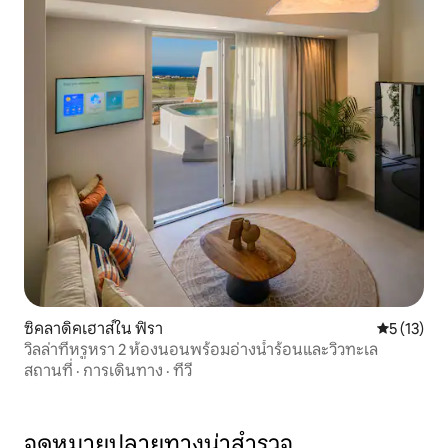
ซิคลาดิคเฮาส์ใน ฟิรา
คะแนนเฉลี่ย
5 (13)
วิลล่าที่หรูหรา 2 ห้องนอนพร้อมอ่างน้ำร้อนและวิวทะเล
สถานที่
·
การเดินทาง
·
ทีวี
จุดหมายปลายทางน่าสำรวจ