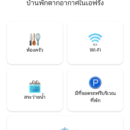
ไซส์ ห้องน้ำที่ 2 ห้องต่อเติมขนาด 12 ม.²
บ้านพักตากอากาศในเอฟรัง
🍽 หอย (3★– Roellinger) · 
(ห้องซักรีด/โรงจอดจักรยาน) Wi-Fi ในสวน
แคนเคล 🏡 Villa de Colette – บ้านเดี่ยว 🌳
หลังบ้าน หมู่บ้านเล็กๆ ที่เงียบสงบ บ่อน้ำใน
สวนส่วนตัว 4 เฮกต
ศูนย์สันทนาการ 4 กม. ร้านค้า 5 กม.
🛏 3 ห้องนอน • 2 ถึ
ทะเล ✨ มีบริการต้อ
สนามกอล์ฟดีนาร์ • 
ห้องครัว
Wi-Fi
มีที่จอดรถฟรีบริเวณ
สระว่ายน้ำ
ที่พัก