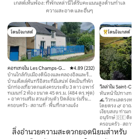
เกสต์เห็นพ้อง: ที่พักเหล่านี้ได้รับคะแนนสูงด้านทำเล
ความสะอาด และอื่นๆ
โดนใจเกสต์
โดนใจเกสต์
โดนใจเกสต์
โดนใจเกสต์ที่สุด
คอทเทจใน Les Champs-Gér
คะแนนเฉลี่ย 4.89 จาก 5, 232 รีวิว
4.89 (232)
aux
บ้านใกล้กับเมืองดิน็องและคลองอิลและร็
องส์
บ้านสไตล์คันทรีอิสระที่มีเสน่ห์ จัดเป็นที่พัก
วิลล่าใน Saint-Co
นักท่องเที่ยวตกแต่งครบระดับ 3 ดาว อพาร์
ทเมนท์ 2 ห้อง ขนาด 45 ตร.ม. (484 ตร.ฟุต)
หันหน้าไปทางทะเล •
+ อาคารเสริม สวนส่วนตัว ปิดล้อม ร่มรื่น
เงียบสงบ • ใช้บริการ
🌊 วิวทะเลตรงหน้า 
300 ตารางเมตร ดินัน 6 กม. Canal d 'Ille
อินเทอร์เน็ตได้ฟรี
ครอบครัว
·
สถานที่
·
พื้นที่กลางแจ้ง
โดยตรง 🌿 อาณาเข
and Rance greenway hiking 1 กม. ทะเล
เงียบสงบ ท่ามกลาง
30 กม. แซ็ง-มาโล 40 กม. มงแซ็ง-มิเชล
อนุรักษ์ 🇩🇪 ติดทะ
55 กม. ลานจอดรถ R-de-c: ห้องนั่งเล่น/
• เงียบสงบ 💼 ทำงา
ครอบครัว
·
สถานที่
ห้องครัวที่มีอุปกรณ์ครบครัน ห้องน้ำขนาด
Gb/s 🔌 ชาร์จรถยนต
สิ่งอำนวยความสะดวกยอดนิยมสำหรับ
เล็กพร้อม wc ชั้น: ห้องนอนใหญ่ เตียงควีน
🍼 ชุดอุปกรณ์สำหร