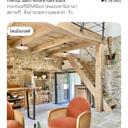
ที่พักใน Saint-André-des-Eaux
คะแนนเฉลี่ย 4.
4.78 (40)
กระท่อมที่มีทัศนียภาพแบบพาโนรามา
สถานที่
·
สิ่งอำนวยความสะดวก
·
วิว
โดนใจเกสต์
โดนใจเกสต์