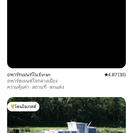
อพาร์ทเมนท์ใน Évran
คะแนนเฉลี่ย 4.
4.87 (30)
อพาร์ตเมนต์ใจกลางเมือง
ความคุ้มค่า
·
สถานที่
·
ตกแต่ง
โดนใจเกสต์
โดนใจเกสต์ที่สุด