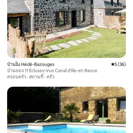
บ้านใน Hédé-Bazouges
คะแนนเฉลี่ย
5 (36)
บ้านของ 11 Écluses-Vue Canal d'Ille-et-Rance
ครอบครัว
·
สถานที่
·
ครัว