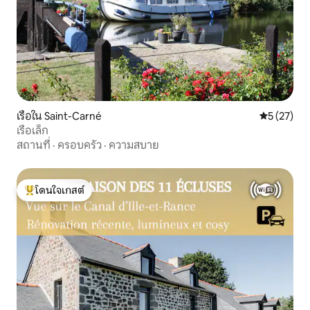
เรือใน Saint-Carné
คะแนนเฉลี่ย
5 (27)
เรือเล็ก
สถานที่
·
ครอบครัว
·
ความสบาย
โดนใจเกสต์
โดนใจเกสต์ที่สุด