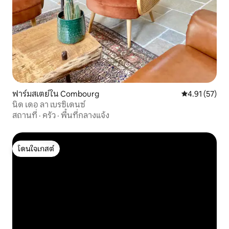
ฟาร์มสเตย์ใน Combourg
คะแนนเฉลี่ย 4.
4.91 (57)
นิด เดอ ลา เบรซิเดนซ์
สถานที่
·
ครัว
·
พื้นที่กลางแจ้ง
โดนใจเกสต์
โดนใจเกสต์