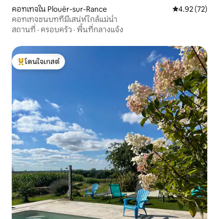
คอทเทจใน Plouër-sur-Rance
คะแนนเฉลี่ย 4.
4.92 (72)
คอทเทจชนบทที่มีเสน่ห์ใกล้แม่น้ำ
สถานที่
·
ครอบครัว
·
พื้นที่กลางแจ้ง
โดนใจเกสต์
โดนใจเกสต์ที่สุด