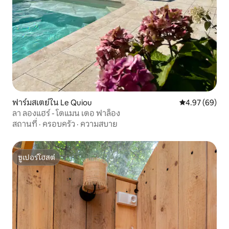
ฟาร์มสเตย์ใน Le Quiou
คะแนนเฉลี่ย 4.
4.97 (69)
ลา ลองแฮร์ - โดแมน เดอ ฟาล็อง
สถานที่
·
ครอบครัว
·
ความสบาย
ซูเปอร์โฮสต์
ซูเปอร์โฮสต์