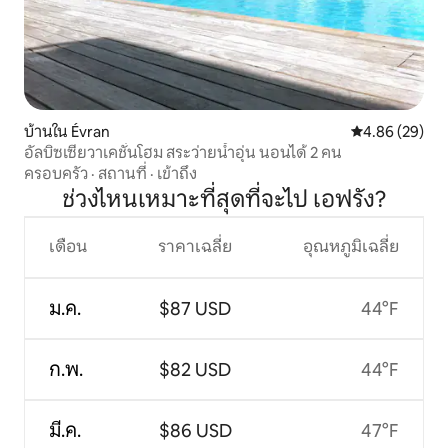
บ้านใน Évran
คะแนนเฉลี่ย 4.
4.86 (29)
อัลบิซเซียวาเคชั่นโฮม สระว่ายน้ำอุ่น นอนได้ 2 คน
ครอบครัว
·
สถานที่
·
เข้าถึง
ช่วงไหนเหมาะที่สุดที่จะไป เอฟรัง?
เดือน
ราคาเฉลี่ย
อุณหภูมิเฉลี่ย
ม.ค.
$87 USD
44°F
ก.พ.
$82 USD
44°F
มี.ค.
$86 USD
47°F