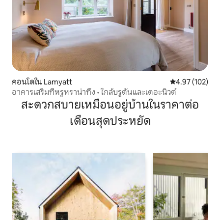
คอนโดใน Lamyatt
คะแนนเฉลี่ย 4.9
4.97 (102)
อาคารเสริมที่หรูหราน่าทึ่ง • ใกล้บรูตันและเดอะนิวต์
สะดวกสบายเหมือนอยู่บ้านในราคาต่อ
เดือนสุดประหยัด