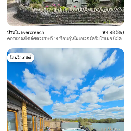
บ้านใน Evercreech
คะแนนเฉลี่ย 4.9
4.98 (89)
คอทเทจสไตล์ศตวรรษที่ 18 ที่อบอุ่นในเอเวอร์ครีช โซเมอร์เซ็ต
โดนใจเกสต์
โดนใจเกสต์