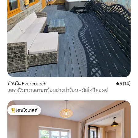
บ้านใน Evercreech
คะแนนเฉลี่ย
5 (14)
ลอดจ์ริมทะเลสาบพร้อมอ่างน้ำร้อน - มัสโควี ลอดจ์
โดนใจเกสต์
โดนใจเกสต์ที่สุด