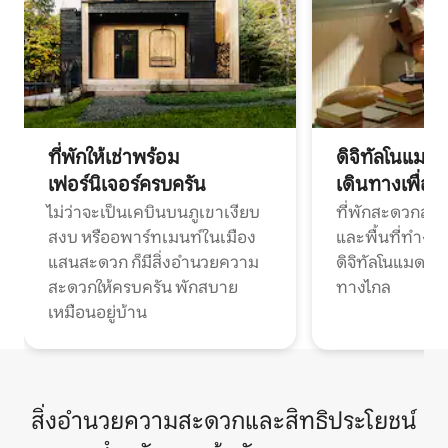
ที่พักให้เช่าพร้อม
ดิจิทัลโนแมด
เฟอร์นิเจอร์ครบครัน
เดินทางเพื่อ
ไม่ว่าจะเป็นเคบินบนภูเขาเงียบ
ที่พักสะดวกสบา
สงบ หรืออพาร์ทเมนท์ในเมือง
และพื้นที่ทำงา
แสนสะดวก ก็มีสิ่งอำนวยความ
ดิจิทัลโนแมดแ
สะดวกให้ครบครัน พักสบาย
ทางไกล
เหมือนอยู่บ้าน
สิ่งอำนวยความสะดวกและสิทธิประโยชน์