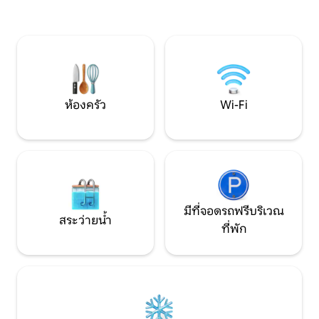
อื่นๆ ห้องนั่งเล่นมีโซฟาที่สะดวกสบาย
Starlink เพื่อการทำงานที่ร
พื้นที่รับประทานอาหาร และห้องครัวขนาด
เล่นกว้างขวางเปิดออ
เล็ก เป็นสถานที่ที่เหมาะสำหรับการเข้าพัก
พร้อมที่นั่งหลายจุ
กับเพื่อนหรือครอบครัว คุณจะเพลิดเพลินไป
สำหรับการพักผ่อ
กับวิวสวนหรือภูเขาของเราในขณะที่อ่าน
กลางแจ้ง เป็นมิตรกับสัตว์เลี้ยงดังนั้นพา
หนังสือหรือเพียงแค่ผ่อนคลาย ห้องในร่ม
สุนัขของคุณไปเด
สามารถเข้าถึงได้สำหรับคุณโดยเฉพาะใน
ภัยด้วย
ขณะที่ลานบ้านและสวนใช้ร่วมกับผู้เข้าพัก
ห้องครัว
Wi-Fi
ของอพาร์ทเมนท์อื่นๆของ Ca'n Puig de
Sòller เขาสามารถสื่อสารกับเราผ่าน Airbnb
ได้ตลอดเวลา ที่พักนี้สำหรับผู้ใหญ่เท่านั้น
ห้ามจอดจักรยานภายในอพาร์ทเมนท์หรือ
ในพื้นที่ส่วนกลางของอาคาร ผู้เข้าพักมีหน้า
ที่ทำความสะอาดห้องครัวและอุปกรณ์ที่ใช้
ในระหว่างเข้าพัก
มีที่จอดรถฟรีบริเวณ
สระว่ายน้ำ
ที่พัก