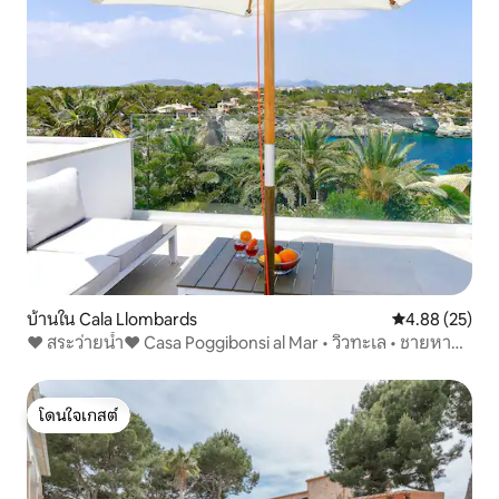
บ้านใน Cala Llombards
คะแนนเฉลี่ย 4.
4.88 (25)
♥ สระว่ายน้ำ♥ Casa Poggibonsi al Mar • วิวทะเล • ชายหาด
50 ม.
โดนใจเกสต์
โดนใจเกสต์