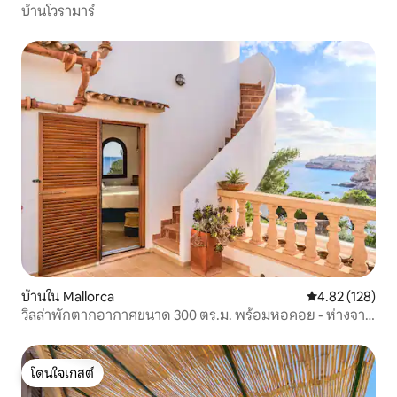
บ้านโวรามาร์
บ้านใน Mallorca
คะแนนเฉลี่ย 4.8
4.82 (128)
วิลล่าพักตากอากาศขนาด 300 ตร.ม. พร้อมหอคอย - ห่างจาก
ทะเลเพียง 15 เมตร!
โดนใจเกสต์
โดนใจเกสต์