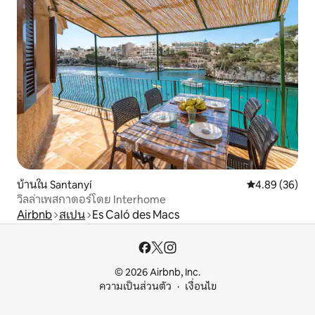
บ้านใน Santanyí
คะแนนเฉลี่ย 4.
4.89 (36)
วิลล่าเพสกาดอร์โดย Interhome
Airbnb
สเปน
Es Caló des Macs
© 2026 Airbnb, Inc.
ความเป็นส่วนตัว
เงื่อนไข