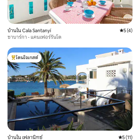
บ้านใน Cala Santanyí
คะแนนเฉลี่
5 (4)
ซาบาร์กา - แคนเฟอร์รันโด
โดนใจเกสต์
โดนใจเกสต์ที่สุด
บ้านใน เฟลานิทซ์
คะแนนเฉลี่ย
5 (11)