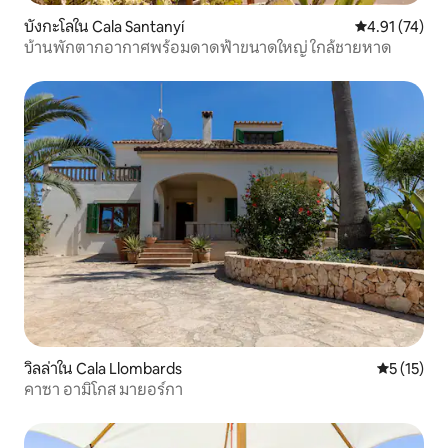
บังกะโลใน Cala Santanyí
คะแนนเฉลี่ย 4.
4.91 (74)
บ้านพักตากอากาศพร้อมดาดฟ้าขนาดใหญ่ ใกล้ชายหาด
วิลล่าใน Cala Llombards
คะแนนเฉลี่ย
5 (15)
คาซา อามิโกส มายอร์กา