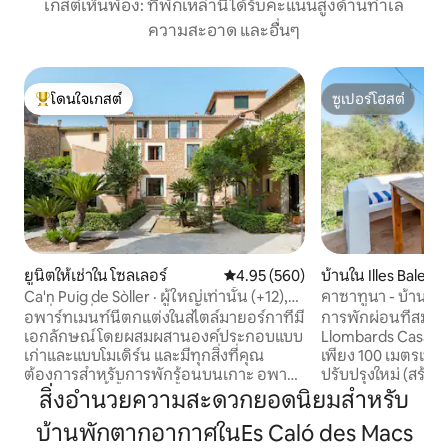
เกสต์เห็นพ้อง: ที่พักเหล่านี้ได้รับคะแนนสูงด้านทำเล
ความสะอาด และอื่นๆ
โดนใจเกสต์
ซูเปอร์โฮสต์
โดนใจเกสต์ที่สุด
ซูเปอร์โฮสต์
ยูนิตให้เช่าใน โซลเลอร์
คะแนนเฉลี่ย 4.95 จาก 5, 560 รีวิว
4.95 (560)
บ้านใน Illes Balears
Ca'n Puig de Sòller · ผู้ใหญ่เท่านั้น (+12),
คาซาทูนา - บ้านริ
น่าตื่นตาตื่นใจ...
อพาร์ทเมนท์นี้ตกแต่งในสไตล์มายอร์กาที่มี
การพักผ่อนที่สมบ
เอกลักษณ์ โดยผสมผสานองค์ประกอบแบบ
Llombards Casa Tuna อยู่ห่างจากชายหาด
เก่าและแบบโมเดิร์น และมีทุกสิ่งที่คุณ
เพียง 100 เมตรเป็นฟ
ต้องการสำหรับการพักร้อนบนเกาะ อพาร์
ปรับปรุงใหม่ (สร้าง
ทเมนท์แห่งนี้ตั้งอยู่บนชั้น 2 และห้องนอนมี
สำหรับผู้เข้าพักสูงสุด 4 คน เ
สิ่งอำนวยความสะดวกยอดนิยมสำหรับ
ทางเข้าระเบียงมีหลังคาขนาดเล็กที่มองเห็น
ความสะดวกสบายทั
บ้านพักตากอากาศในEs Caló des Macs
สวนได้โดยตรง ซึ่งใช้ร่วมกับผู้เข้าพักคน
ห้องน้ำและพื้นที่ท