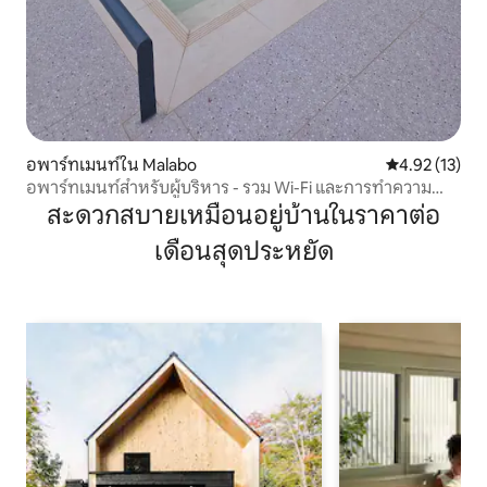
อพาร์ทเมนท์ใน Malabo
คะแนนเฉลี่ย 4.
4.92 (13)
อพาร์ทเมนท์สำหรับผู้บริหาร - รวม Wi-Fi และการทำความ
สะอาดแล้ว
สะดวกสบายเหมือนอยู่บ้านในราคาต่อ
เดือนสุดประหยัด