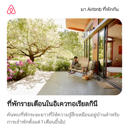
ข้าม
ไป
มา Airbnb ที่พักกัน
ยัง
เนื้อหา
ที่พักรายเดือนในอิเควทอเรียลกินี
ค้นพบที่พักระยะยาวที่ให้ความรู้สึกเหมือนอยู่บ้านสำหรับ
การเข้าพักตั้งแต่ 1 เดือนขึ้นไป