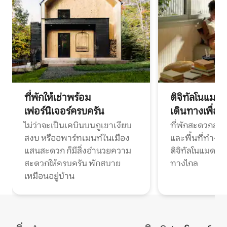
ที่พักให้เช่าพร้อม
ดิจิทัลโนแมด
เฟอร์นิเจอร์ครบครัน
เดินทางเพื่อ
ไม่ว่าจะเป็นเคบินบนภูเขาเงียบ
ที่พักสะดวกสบา
สงบ หรืออพาร์ทเมนท์ในเมือง
และพื้นที่ทำงา
แสนสะดวก ก็มีสิ่งอำนวยความ
ดิจิทัลโนแมดแ
สะดวกให้ครบครัน พักสบาย
ทางไกล
เหมือนอยู่บ้าน