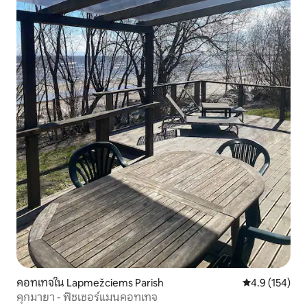
คอทเทจใน Lapmežciems Parish
คะแนนเฉลี่ย 4.
4.9 (154)
คุกมายา - ฟิชเชอร์แมนคอทเทจ