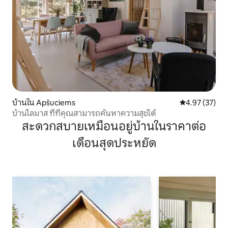
บ้านใน Apšuciems
คะแนนเฉลี่ย 4.
4.97 (37)
บ้านไลมาส ที่ที่คุณสามารถค้นหาความสุขได้
สะดวกสบายเหมือนอยู่บ้านในราคาต่อ
เดือนสุดประหยัด