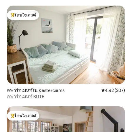
โดนใจเกสต์
โดนใจเกสต์ที่สุด
อพาร์ทเมนท์ใน Ķesterciems
คะแนนเฉลี่ย 4.9
4.92 (207)
อพาร์ทเมนท์ BUTE
โดนใจเกสต์
โดนใจเกสต์ที่สุด