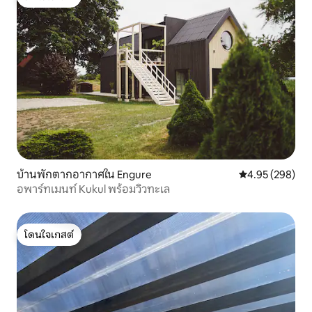
โดนใจเกสต์
บ้านพักตากอากาศใน Engure
คะแนนเฉลี่ย 4.95
4.95 (298)
อพาร์ทเมนท์ Kukul พร้อมวิวทะเล
โดนใจเกสต์
โดนใจเกสต์