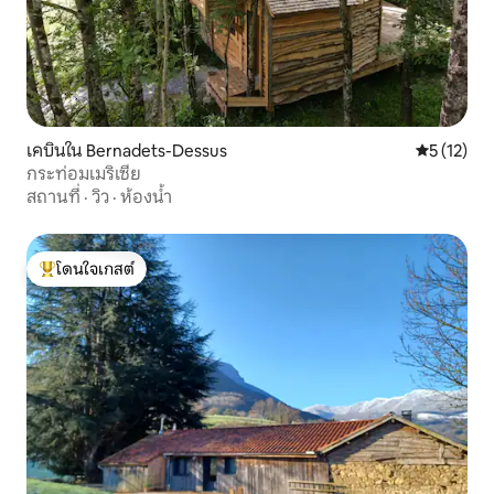
เคบินใน Bernadets-Dessus
คะแนนเฉลี่ย
5 (12)
กระท่อมเมริเซีย
สถานที่
·
วิว
·
ห้องน้ำ
โดนใจเกสต์
โดนใจเกสต์ที่สุด