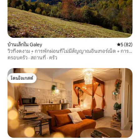
บ้านเล็กใน Galey
คะแนนเฉลี่ย
5 (82)
วิวที่งดงาม + การพักผ่อนที่ไม่มีสัญญาณอินเทอร์เน็ต + การ
พักค้างคืนที่แปลกใหม่
ครอบครัว
·
สถานที่
·
ครัว
โดนใจเกสต์
โดนใจเกสต์