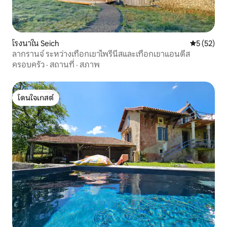
โรงนาใน Seich
คะแนนเฉลี่ย
5 (52)
ลากรานจ์ ระหว่างเทือกเขาไพรีนีสและเทือกเขาแอนดีส
ครอบครัว
·
สถานที่
·
สภาพ
โดนใจเกสต์
โดนใจเกสต์