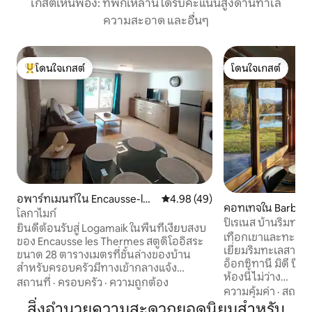
เกสต์เห็นพ้อง: ที่พักเหล่านี้ได้รับคะแนนสูงด้านทำเล
ความสะอาด และอื่นๆ
โดนใจเกสต์
โดนใจเกสต์
โดนใจเกสต์ที่สุด
โดนใจเกสต์
อพาร์ทเมนท์ใน Encausse-les-
คะแนนเฉลี่ย 4.98 จาก 5, 49 รีวิว
4.98 (49)
คอทเทจใน Barbaz
Thermes
โลกาไมก์
ปิเรเนส บ้านริมทะเ
ยินดีต้อนรับสู่ Logamaik ในพื้นที่เงียบสงบ
โซล"
เทือกเขาและทะเลสา
ของ Encausse les Thermes สตูดิโออิสระ
เยี่ยมริมทะเลสาบบ
ขนาด 28 ตารางเมตรที่ชั้นล่างของบ้าน
อ็อกซิทานี มิดี ปีเรเนส 31 - 2 
สำหรับครอบครัวมีทางเข้ากลางแจ้ง
ห้องนี้ไม่ว่าง
โดยตรง คุณจะเพลิดเพลินไปกับสวนได้
สถานที่
·
ครอบครัว
·
ความถูกต้อง
https://www.airb
ความคุ้มค่า
·
สถานที
อย่างสบายใจ ที่จอดรถส่วนตัวจากที่พัก
- ใน Cul-de-sac ที่
สิ่งอำนวยความสะดวกยอดนิยมสำหรับ
ที่พักที่มีห้องหลัก: ห้องครัวติดตั้งห้องนั่ง