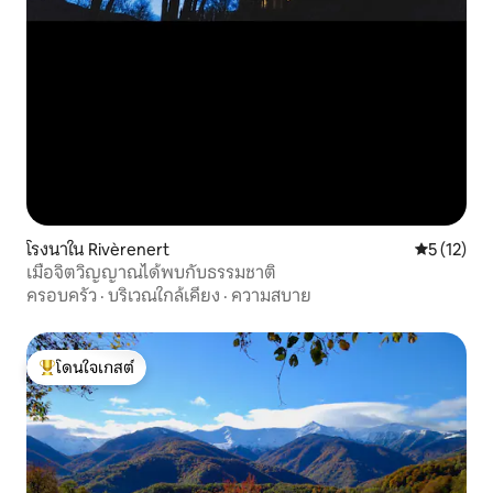
โรงนาใน Rivèrenert
คะแนนเฉลี่ย
5 (12)
เมื่อจิตวิญญาณได้พบกับธรรมชาติ
ครอบครัว
·
บริเวณใกล้เคียง
·
ความสบาย
โดนใจเกสต์
โดนใจเกสต์ที่สุด