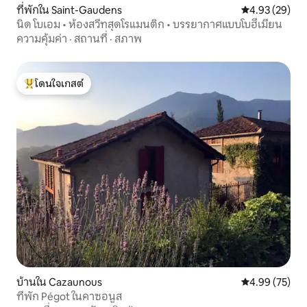
ที่พักใน Saint-Gaudens
คะแนนเฉลี่ย 4.
4.93 (29)
นิด โบเอม • ห้องสวีทสุดโรแมนติก • บรรยากาศแบบโบฮีเมียน
ความคุ้มค่า
·
สถานที่
·
สภาพ
โดนใจเกสต์
โดนใจเกสต์ที่สุด
บ้านใน Cazaunous
คะแนนเฉลี่ย 4.
4.99 (75)
ที่พัก Pégot ในคาซอนูส