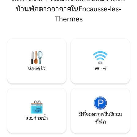
(การขี่จักรยานเสื
เล่นโซฟาเบดขนาด 140x190 Wi-Fi บ็อกซ์
บ้านพักตากอากาศในEncausse-les-
ป่าการปีนเขากอล์ฟ
ทีวีพื้นที่รับประทานอาหาร ห้องน้ำ: ฝักบัว
ร่มร่อน) - ทัวร์: St
โต๊ะเครื่องแป้งโถสุขภัณฑ์เครื่องอบผ้า
Thermes
Luchon, Caves, Aran
ขนหนู มีเครื่องนอนและผ้าขนหนูให้ สูบบุหรี่
ติส ลูชง เปย์รากูด นิสโตส - สเป
ได้ห้ามนำสัตว์เลี้ยงเข้าที่พัก
30 กม. ห้ามเลี้ยงสั
ห้องครัว
Wi-Fi
มีที่จอดรถฟรีบริเวณ
สระว่ายน้ำ
ที่พัก