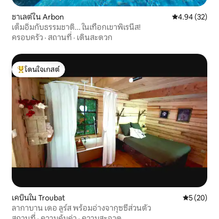
ชาเลต์ใน Arbon
คะแนนเฉลี่ย 4.
4.94 (32)
เต็มอิ่มกับธรรมชาติ... ในเทือกเขาพิเรนีส!
ครอบครัว
·
สถานที่
·
เดินสะดวก
โดนใจเกสต์
โดนใจเกสต์ที่สุด
เคบินใน Troubat
คะแนนเฉลี่ย
5 (20)
ลากาบาน เดอ ลูร์ส พร้อมอ่างจากุซซี่ส่วนตัว
สถานที่
·
ความคุ้มค่า
·
ความสะอาด