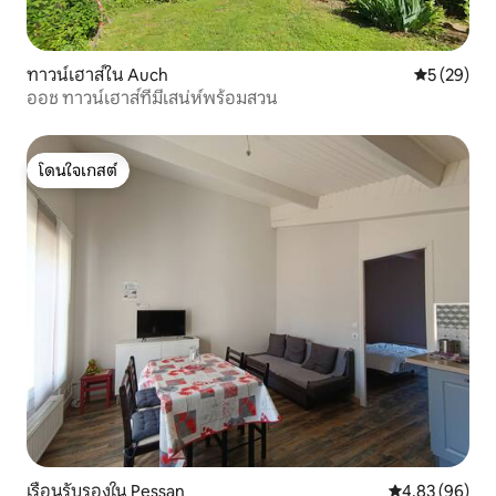
ทาวน์เฮาส์ใน Auch
คะแนนเฉลี่ย
5 (29)
ออช ทาวน์เฮาส์ที่มีเสน่ห์พร้อมสวน
โดนใจเกสต์
โดนใจเกสต์
เรือนรับรองใน Pessan
คะแนนเฉลี่ย 4.
4.83 (96)