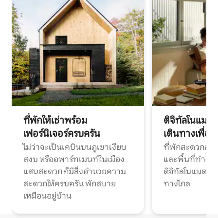
ที่พักให้เช่าพร้อม
ดิจิทัลโนแมด
เฟอร์นิเจอร์ครบครัน
เดินทางเพื่อ
ไม่ว่าจะเป็นเคบินบนภูเขาเงียบ
ที่พักสะดวกสบา
สงบ หรืออพาร์ทเมนท์ในเมือง
และพื้นที่ทำงา
แสนสะดวก ก็มีสิ่งอำนวยความ
ดิจิทัลโนแมดแ
สะดวกให้ครบครัน พักสบาย
ทางไกล
เหมือนอยู่บ้าน