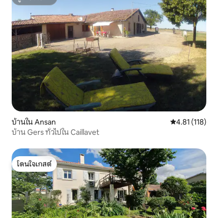
ซูเปอร์โฮสต์
บ้านใน Ansan
คะแนนเฉลี่ย 4.8
4.81 (118)
บ้าน Gers ทั่วไปใน Caillavet
โดนใจเกสต์
โดนใจเกสต์