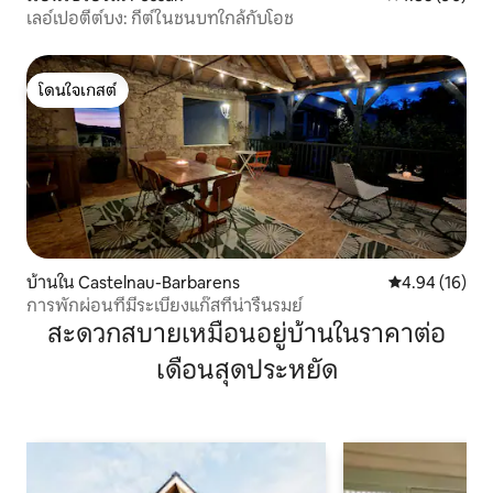
เลอ์เปอตีต์บง: กีต์ในชนบทใกล้กับโอช
โดนใจเกสต์
โดนใจเกสต์
บ้านใน Castelnau-Barbarens
คะแนนเฉลี่ย 4.
4.94 (16)
การพักผ่อนที่มีระเบียงแก๊สที่น่ารื่นรมย์
สะดวกสบายเหมือนอยู่บ้านในราคาต่อ
เดือนสุดประหยัด