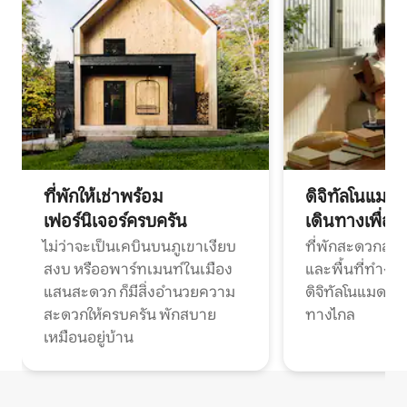
ที่พักให้เช่าพร้อม
ดิจิทัลโนแมด
เฟอร์นิเจอร์ครบครัน
เดินทางเพื่อ
ไม่ว่าจะเป็นเคบินบนภูเขาเงียบ
ที่พักสะดวกสบา
สงบ หรืออพาร์ทเมนท์ในเมือง
และพื้นที่ทำงา
แสนสะดวก ก็มีสิ่งอำนวยความ
ดิจิทัลโนแมดแ
สะดวกให้ครบครัน พักสบาย
ทางไกล
เหมือนอยู่บ้าน