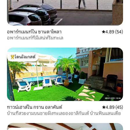
อพาร์ทเมนท์ใน ซานตาโพลา
คะแนนเฉลี่ย 4.
4.89 (54)
อพาร์ทเมนท์ที่มีเสน่ห์ริมทะเล
โดนใจเกสต์
โดนใจเกสต์ที่สุด
ทาวน์เฮาส์ใน กราน อลาคันต์
คะแนนเฉลี่ย 4.
4.89 (45)
บ้านที่สวยงามบนชายฝั่งทะเลของอาลิกันเต้ บ้านฟินแลนเดีย