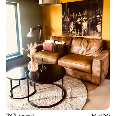
บ้านใน Zuidveld
คะแนนเฉลี่ย 4.
4.54 (24)