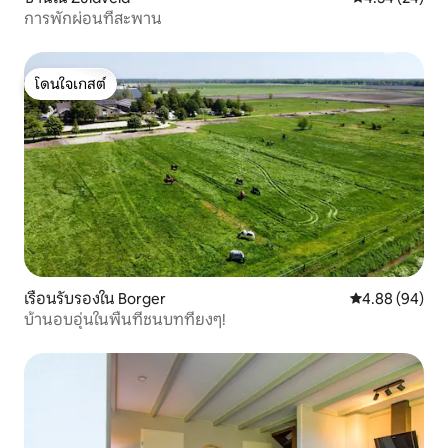
การพักผ่อนที่สะพาน
โดนใจเกสต์
โดนใจเกสต์
เรือนรับรองใน Borger
คะแนนเฉลี่ย 4.8
4.88 (94)
บ้านอบอุ่นในพื้นที่ชนบทที่ยงๆ!