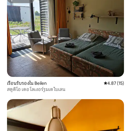
ซูเปอร์โฮสต์
เรือนรับรองใน Beilen
คะแนนเฉลี่ย 4.
4.87 (15)
สตูดิโอ เดอ โลเงอร์รูมเต ไบเลน