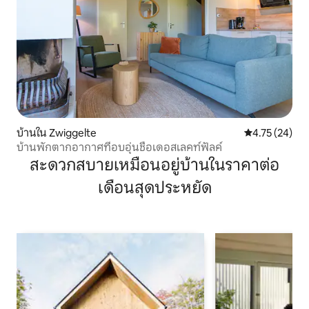
บ้านใน Zwiggelte
คะแนนเฉลี่ย 4.
4.75 (24)
บ้านพักตากอากาศที่อบอุ่นชื่อเดอสเลคท์ฟัลค์
สะดวกสบายเหมือนอยู่บ้านในราคาต่อ
เดือนสุดประหยัด