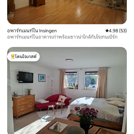
อพาร์ทเมนท์ใน Insingen
คะแนนเฉลี่ย 4.
4.98 (53)
อพาร์ทเมนท์ในอาคารเก่าพร้อมซาวน่าใกล้กับโรเทนเบิร์ก
โดนใจเกสต์
โดนใจเกสต์ที่สุด