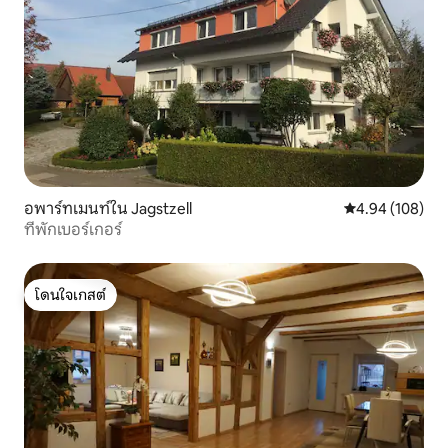
อพาร์ทเมนท์ใน Jagstzell
คะแนนเฉลี่ย 4.9
4.94 (108)
ที่พักเบอร์เกอร์
โดนใจเกสต์
โดนใจเกสต์