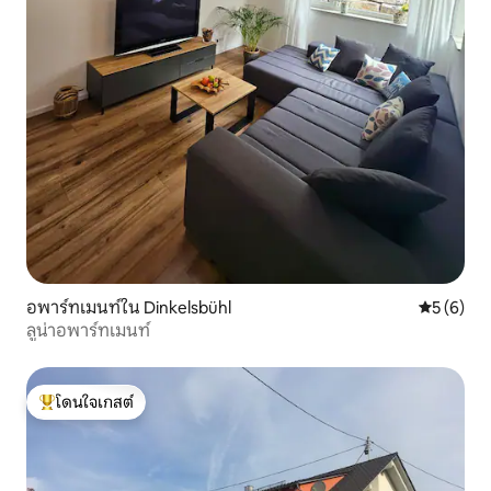
อพาร์ทเมนท์ใน Dinkelsbühl
คะแนนเฉลี่
5 (6)
ลูน่าอพาร์ทเมนท์
โดนใจเกสต์
โดนใจเกสต์ที่สุด