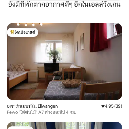
ยังมีที่พักตากอากาศดีๆ อีกในเอลล์วังเกน
โดนใจเกสต์
โดนใจเกสต์ที่สุด
อพาร์ทเมนท์ใน Ellwangen
คะแนนเฉลี่ย 4.
4.95 (39)
Fewo "ใต้ต้นไม้" A7 ห่างออกไป 4 กม.