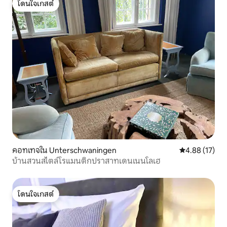
โดนใจเกสต์
โดนใจเกสต์
คอทเทจใน Unterschwaningen
คะแนนเฉลี่ย 4.
4.88 (17)
บ้านสวนสไตล์โรแมนติกปราสาทเดนเนนโลเฮ
โดนใจเกสต์
โดนใจเกสต์