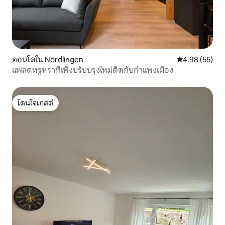
คอนโดใน Nördlingen
คะแนนเฉลี่ย 4.
4.98 (55)
แฟลตหรูหราที่เพิ่งปรับปรุงใหม่ติดกับกำแพงเมือง
โดนใจเกสต์
โดนใจเกสต์