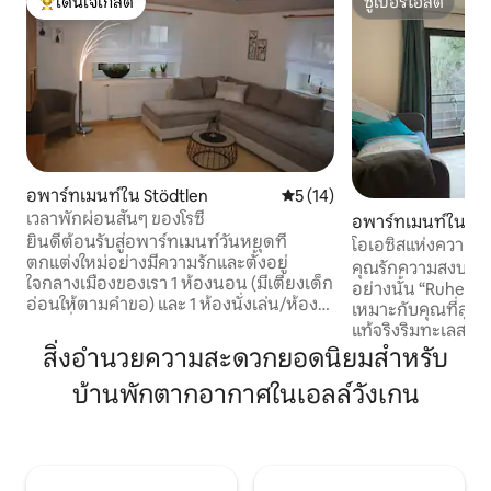
โดนใจเกสต์
ซูเปอร์โฮสต์
โดนใจเกสต์ที่สุด
ซูเปอร์โฮสต์
อพาร์ทเมนท์ใน Stödtlen
คะแนนเฉลี่ย 5 จาก 5, 14 รีวิว
5 (14)
เวลาพักผ่อนสั้นๆ ของโรซี
อพาร์ทเมนท์ใน Jag
ยินดีต้อนรับสู่อพาร์ทเมนท์วันหยุดที่
โอเอซิสแห่งความส
ตกแต่งใหม่อย่างมีความรักและตั้งอยู่
ความสุขบนยอดไม้บน
คุณรักความสงบและ
ใจกลางเมืองของเรา 1 ห้องนอน (มีเตียงเด็ก
อย่างนั้น “Ruheoa
อ่อนให้ตามคำขอ) และ 1 ห้องนั่งเล่น/ห้อง
เหมาะกับคุณที่สุด!
นอนที่มีเตียงบ็อกซ์สปริง (สามารถใช้เป็น
แท้จริงริมทะเลสาบ (600 ม.)
โซฟาได้) สิ่งที่ต้องทำ: • ห้องครัวพร้อม
ขนาด 50 ตร.ม. แห่งน
สิ่งอำนวยความสะดวกยอดนิยมสำหรับ
อุปกรณ์ครบครันและระเบียง • มี Wi-Fi ทีวี
4 คน + เด็ก 2 คน + 
และเครื่องซักผ้า • มีผ้าปูที่นอนและ
บ้านพักตากอากาศในเอลล์วังเกน
ทะเลสาบเอลวังเกน
ผ้าเช็ดตัวให้ในบริเวณที่พัก • รวมค่าทำความ
และนักปั่นจักรยาน 
สะอาดครั้งสุดท้ายแล้ว • ทำเลยอดนิยมระ
จักรยาน Kocher-J
หว่างเอลวังเกนและดิงเคลสบูล • ใกล้
นี้เรายังให้เช่าเพีย
ทะเลสาบ เส้นทางเดินป่าและเส้นทางปั่น
สำหรับการแวะพักข