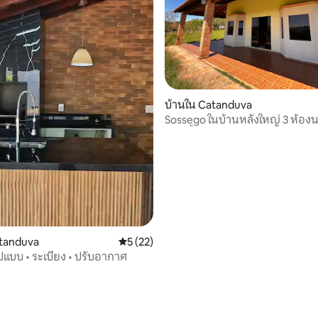
78 รีวิว
บ้านใน Catanduva
Sossego ในบ้านหลังใหญ่ 3 ห้อง
ห้องน้ำ 2 ห้อง
atanduva
คะแนนเฉลี่ย 5 จาก 5, 22 รีวิว
5 (22)
บ้านเต็มรูปแบบ • ระเบียง • ปรับอากาศ