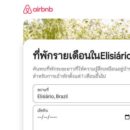
ข้าม
ไป
ยัง
เนื้อหา
ที่พักรายเดือนในElisiári
ค้นพบที่พักระยะยาวที่ให้ความรู้สึกเหมือนอยู่บ้า
สำหรับการเข้าพักตั้งแต่ 1 เดือนขึ้นไป
สถานที่
ใช้ลูกศรขึ้นลง หรือใช้การสัมผัสหรือปัด เพื่อสำรวจผ
เช็คอิน