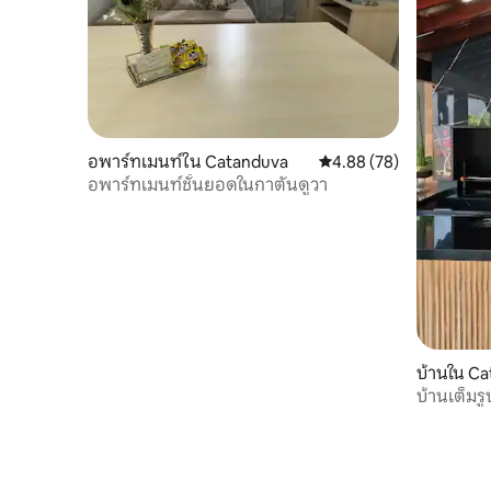
อพาร์ทเมนท์ใน Catanduva
คะแนนเฉลี่ย 4.88 จาก 5, 
4.88 (78)
อพาร์ทเมนท์ชั้นยอดในกาตันดูวา
บ้านใน C