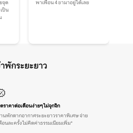
วยจุด
พาเพื่อน 4 ขามาอยู่ได้เลย
ะเป็น
น
้าพักระยะยาว
ิดราคาต่อเดือนง่ายๆ ไม่จุกจิก
้านพักตากอากาศระยะยาวราคาพิเศษ จ่าย
ดือนละครั้ง ไม่คิดค่าธรรมเนียมเพิ่ม*