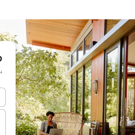
o
น
ลการค้นหา