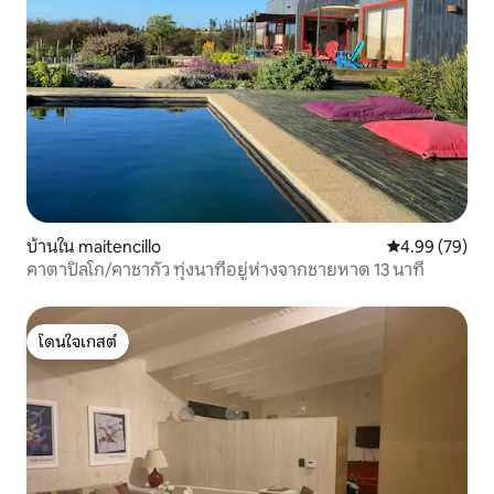
บ้านใน maitencillo
คะแนนเฉลี่ย 4.
4.99 (79)
คาตาปิลโก/คาชากัว ทุ่งนาที่อยู่ห่างจากชายหาด 13 นาที
โดนใจเกสต์
โดนใจเกสต์