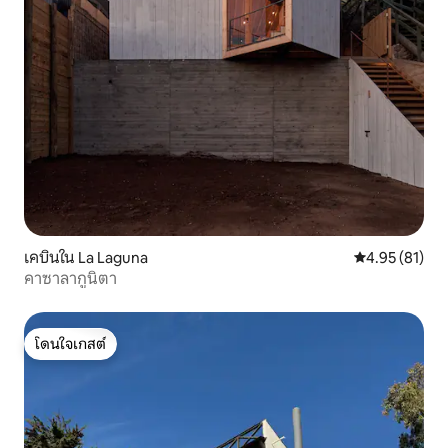
เคบินใน La Laguna
คะแนนเฉลี่ย 4.
4.95 (81)
คาซาลากูนิตา
โดนใจเกสต์
โดนใจเกสต์