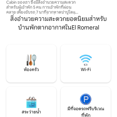
Cabin ของเรา ซึ่งมีสิ่งอำนวยความสะดวก
เตาปิ้งย่างและหลุ
สำหรับผู้เข้าพัก 5 คน การเข้าพักที่ผ่อน
ครอบครัวที่ต้อง
คลาย เพียงขับรถ 7 นาทีจากหาดปาปูโดและ
พักผ่อน และการเด
อยู่ใกล้กับสถานที่ท่องเที่ยวอื่นๆ ในท้องถิ่น
สิ่งอำนวยความสะดวกยอดนิยมสำหรับ
มาก เราอนุญาตให้นำสัตว์เลี้ยงเข้าพักได้
บ้านพักตากอากาศในEl Romeral
อุปกรณ์ เตียงคู่ ห้องสแตทเทอร์รูมและ
เตียงแฝด ห้องน้ำเต็มรูปแบบ ห้องครัว
พร้อมเตาอบและเตาไฟฟ้า ที่นั่งเล่น Lenta
Comustión (Bosca) จักรยาน เกมเมซา
ระเบียงพร้อมพื้นที่รับประทานอาหาร ที่
จอดรถ เตียงควอตซ์ Quincho เตาขนาด
ใหญ่ Tinaja para 5 คน
ห้องครัว
Wi-Fi
มีที่จอดรถฟรีบริเวณ
สระว่ายน้ำ
ที่พัก