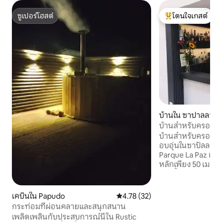
ซูเปอร์โฮสต์
โดนใจเกสต์
ซูเปอร์โฮสต์
โดนใจเกสต์ที่สุด
บ้านใน ซาปาลลาร์
บ้านสำหรับครอบครั
ชายหาดได้
บ้านสำหรับครอบครั
อบอุ่นในซาปัลลาร์ ต
Parque La Paz แล
หลักเพียง 50 เมตร 
ใหม่ทั้งหมด รองรับ
สบายสูงสุด 14 คน 
ห้องน้ำ ห้องครัวแบ
เคบินใน Papudo
คะแนนเฉลี่ย 4.78 จาก 5, 32 รีวิว
4.78 (32)
ครัน พื้นที่รับปร
กระท่อมที่ผ่อนคลายและสนุกสนาน
แจ้ง ระเบียง สวน พื
เพลิดเพลินกับประสบการณ์นี้ใน Rustic
โพลีน และพื้นที่บา