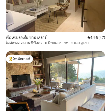
เรือนรับรองใน ซาปาลลาร์
คะแนนเฉลี่ย 4.
4.96 (47)
โมสเพลส สถานที่ที่งดงาม มีทะเล ชายหาด และภูเขา
โดนใจเกสต์
โดนใจเกสต์ที่สุด