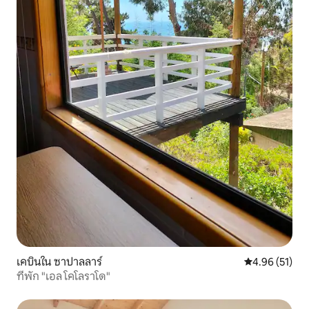
เคบินใน ซาปาลลาร์
คะแนนเฉลี่ย 4.
4.96 (51)
ที่พัก "เอล โคโลราโด"