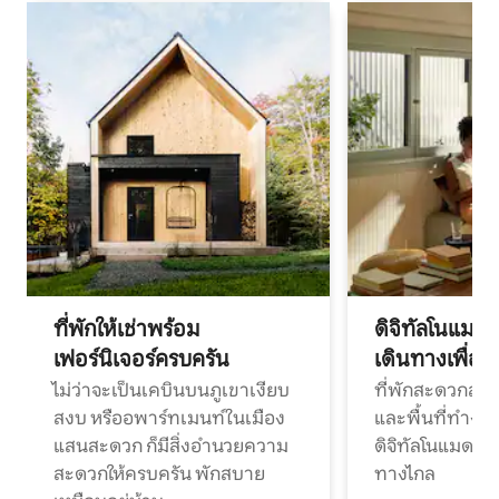
ที่พักให้เช่าพร้อม
ดิจิทัลโนแมด
เฟอร์นิเจอร์ครบครัน
เดินทางเพื่อ
ไม่ว่าจะเป็นเคบินบนภูเขาเงียบ
ที่พักสะดวกสบา
สงบ หรืออพาร์ทเมนท์ในเมือง
และพื้นที่ทำงา
แสนสะดวก ก็มีสิ่งอำนวยความ
ดิจิทัลโนแมดแ
สะดวกให้ครบครัน พักสบาย
ทางไกล