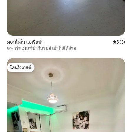
คอนโดใน แอเรียน่า
คะแนนเฉลี่
5 (3)
อพาร์ทเมนท์น่ารื่นรมย์ เข้าถึงได้ง่าย
โดนใจเกสต์
โดนใจเกสต์