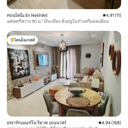
คอนโดใน En Nekhilet
คะแนนเฉลี่ย 4.
4.91 (11)
แฟลตที่สว่าง 90 ม.² มีระเบียง ตั้งอยู่ในทำเลที่ยอดเยี่ยม
โดนใจเกสต์
โดนใจเกสต์ที่สุด
อพาร์ทเมนท์ใน ริยาด เอนนาสร์
คะแนนเฉลี่ย 4.9
4.94 (168)