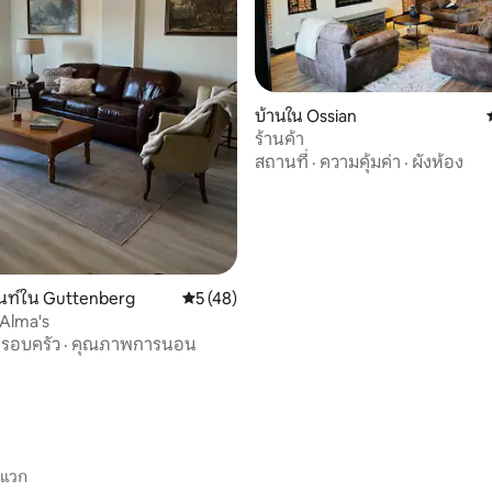
บ้านใน Ossian
ร้านค้า
สถานที่
·
ความคุ้มค่า
·
ผังห้อง
 25 รีวิว
นท์ใน Guttenberg
คะแนนเฉลี่ย 5 จาก 5, 48 รีวิว
5 (48)
Alma's
รอบครัว
·
คุณภาพการนอน
ะแวก