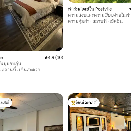
ฟาร์มสเตย์ใน Postville
ความสงบและความเรียบง่ายในฟา
หลังเล็ก
ความคุ้มค่า
·
สถานที่
·
เช็คอิน
 17 รีวิว
in
คะแนนเฉลี่ย 4.9 จาก 5, 40 รีวิว
4.9 (40)
ั้นมุมอบอุ่น
·
สถานที่
·
เดินสะดวก
เกสต์
โดนใจเกสต์
์ที่สุด
โดนใจเกสต์ที่สุด