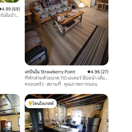
คะแนนเฉลี่ย 4.99 จาก 5, 69 รีวิว
4.99 (69)
ร์มในบ้าน
เคบินใน Strawberry Point
คะแนนเฉลี่ย 4.96 จาก 5,
4.96 (27)
ที่พักส่วนตัวขนาด 110 เอเคอร์ มีบ่อน้ำ เส้น
ทางเดินป่า และวิวสวย
ครอบครัว
·
สถานที่
·
คุณภาพการนอน
โดนใจเกสต์
โดนใจเกสต์ที่สุด