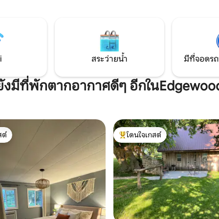
 8 ไมล์ไปยังเอลเคเดอร์ (Dollar
ย่างและที่ก่อกองไฟพร้อมไม้ สวนสาธารณะ
Wilkes Grocery, ปั๊มน้ำมันพักรถ)
Backbone State Park อยู่ห่างออก
์เบอร์รีพอยต์ (Dollar General,
พื้นที่ที่ยอดเยี่ยมสำหรับลำธารป
 Casey's และ Nadings)
การล่าสัตว์การเดินป่าการเล่นก
การขับรถสโนว์โมบิลในฤดูหนาว
i
สระว่ายน้ำ
มีที่จอดรถ
ยังมีที่พักตากอากาศดีๆ อีกในEdgewoo
ต์
โดนใจเกสต์
ต์
โดนใจเกสต์ที่สุด