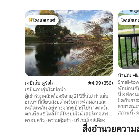
โดนใจเกสต์
โดนใจเกส
โดนใจเกสต์ที่สุด
โดนใจเกส
บ้านใน El
Small-tow
เคบินใน ดูรังโก
คะแนนเฉลี่ย 4.99 จาก 5, 3
4.99 (356)
ชนบท)
พักผ่อนกั
เคบินอบอุ่นริมบ่อน้ำ
นี้ 3 ห้องน
ผู้เข้าร่วมหลักต้องมีอายุ 21 ปีขึ้นไป ทำเลใน
ชิดกับธร
ชนบทที่เงียบสงบสำหรับการพักผ่อนและ
สาธารณะที
เพลิดเพลิน อยู่ห่างจากดูบิวก์ไปทางตะวัน
อร์และสตร
สถานที่
·
ค
ตกเพียง 9 ไมล์ ใกล้โรงบ่มไวน์ เฮอริเทจเทรล
รัฐแบ็คโบ
และซันดาวน์เมาน์เทนรีสอร์ท ผู้เข้าพักหลัก
ครอบครัว
·
ความคุ้มค่า
·
บริเวณใกล้เคียง
ที่พักแห่งน
ต้องมีอายุ 21 ปีขึ้นไป จึงจะจองได้ เคบินที่
สิ่งอำนวยควา
เมืองที่ม
อบอุ่นและสระว่ายน้ำขนาด 1/4 เอเคอร์ เรา
นำสิ่งที่
มั่นใจว่าคุณจะชอบที่พักนี้มากพอๆ กับเรา