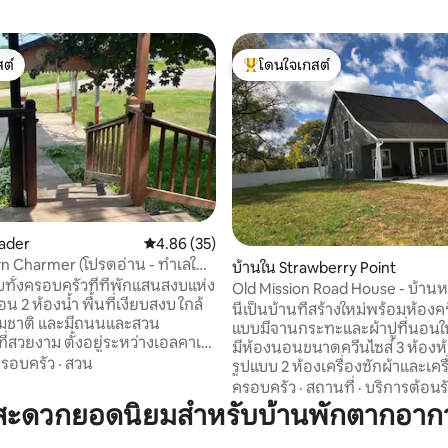
ต์
โดนใจเกสต์
ต์
โดนใจเกสต์ที่สุด
kader
คะแนนเฉลี่ย 4.86 จาก 5, 35 รีวิว
4.86 (35)
n Charmer (โปรดอ่าน - ทำเลใน
56 รีวิว
บ้านใน Strawberry Point
บทั้งครอบครัวที่ที่พักแสนสงบแห่ง
Old Mission Road House - บ้านหล
อน 2 ห้องน้ำ พื้นที่เงียบสงบ ใกล้
นี่เป็นบ้านที่สร้างใหม่พร้อมห้องคร
รมชาติ และมีถนนและสวน
แบบมีจานกระทะและผ้าปูที่นอนให
่สวยงาม ตั้งอยู่ระหว่างเอลคาเด
มีห้องนอนขนาดควีนไซส์ 3 ห้องห้
อว์เบอร์รีพอยต์ ใกล้อุทยานแห่ง
รอบครัว
·
สวน
รูปแบบ 2 ห้องเครื่องซักผ้าและเคร
นและแม่น้ำวอลกา/แม่น้ำเทอร์กี
ทีวีจอแบนเข้าถึง WI-FI ในห้องคร
ครอบครัว
·
สถานที่
·
บริการต้อนร
ี้เป็นที่พักในชนบท ไม่ได้ตั้งอยู่ใน
พื้นที่ห้องใต้หลังคาและในแต่ละ
มสะดวกยอดนิยมสำหรับบ้านพักตากอา
ีสิ่งอำนวยความสะดวกใดๆ คุณต้อง
ด้วย เครื่องปรับอากาศเต็มรูปแ
คุณต้องการมาด้วย หรือวางแผนที่
หน้าและด้านหลังพร้อมเก้าอี้และโ