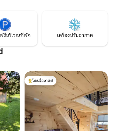
Park และชุมชนประวัติศาสตร์ของ Elkader,
IA และ Prairie Du Chien, WI ต้องการพื้นที่
ไป 3 ไมล์
เพิ่มใช่ไหม? ฉันยังมีอพาร์ทเมนท์สองห้อง
ลาเทราท์
นอน: www. airbnb.
อล์ฟและ
com/rooms/43979345
ฟรีบริเวณที่พัก
เครื่องปรับอากาศ
d
โดนใจเกสต์
โดนใจเกสต์ที่สุด