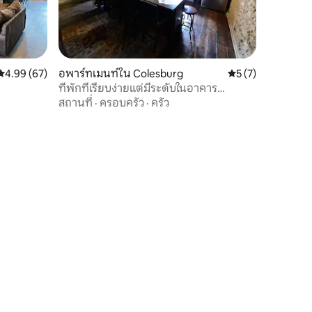
คะแนนเฉลี่ย 4.99 จาก 5, 67 รีวิว
4.99 (67)
อพาร์ทเมนท์ใน Colesburg
คะแนนเฉลี่ย 5 จาก 5
5 (7)
ที่พักที่เรียบง่ายแต่มีระดับในอาคาร
ประวัติศาสตร์
สถานที่
·
ครอบครัว
·
ครัว