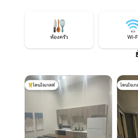
จะเดินทาง
ไม่เหมาะกับเด็กอายุต่ำกว่า 12 ปี เราบังคับใช้
General, 
กฎห้ามเด็กหรือสัตว์เลี้ยงอย่างเคร่งครัด
หรือสตรอว
และต้องมีอายุ 21 ปีขึ้นไปจึงจะจองได้ พื้นที่
ปั๊มน้ำมัน
กลางแจ้ง เตาแก๊สปิ้งย่าง กองไฟแบบใช้แก๊ส
เคบินที่มีอุปกรณ์ครบครัน พร้อมอาหารเช้า
ให้คุณเพลิดเพลินกับการพักผ่อน
ห้องครัว
Wi-F
โดนใจเกสต์
โดนใจเกส
โดนใจเกสต์ที่สุด
โดนใจเกส