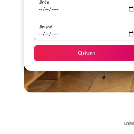
เช็คอิน
เช็คเอาท์
ค้นหา
เกสต