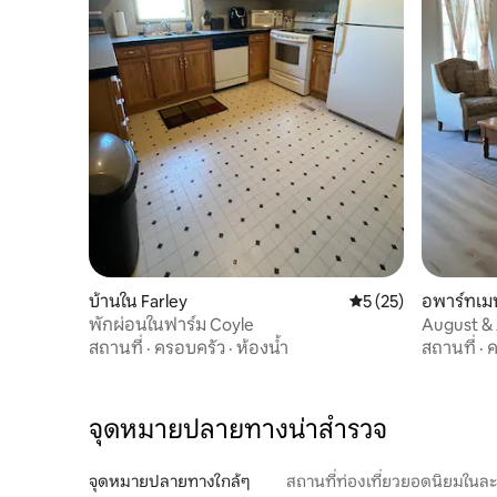
บ้านใน Farley
คะแนนเฉลี่ย 5 จาก 5,
5 (25)
อพาร์ทเม
พักผ่อนในฟาร์ม Coyle
August & 
สถานที่
·
ครอบครัว
·
ห้องน้ำ
สถานที่
·
ค
จุดหมายปลายทางน่าสำรวจ
จุดหมายปลายทางใกล้ๆ
สถานที่ท่องเที่ยวยอดนิยมในล