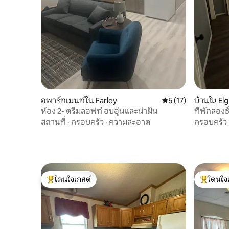
อพาร์ทเมนท์ใน Farley
คะแนนเฉลี่ย 5 จาก 5,
5 (17)
บ้านใน Elg
ห้อง 2- ดรีมลอฟท์ อบอุ่นและน่าฝัน
ที่พักสองช
สถานที่
·
ครอบครัว
·
ความสะอาด
ครอบครัว
โดนใจเกสต์
โดนใจ
โดนใจเกสต์ที่สุด
โดนใจเกสต