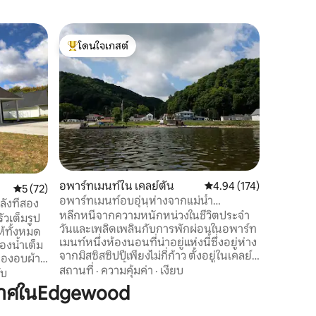
เคบินใน Ea
โดนใจเกสต์
โดนใจ
เคบินในป่
โดนใจเกสต์ที่สุด
โดนใจเกส
เคบินแบบ
ขนาดเล็ก เคบินที่อบอุ่นมากพร้อมพื้นที่พั
ผ่อน นอนไ
ไซส์ 1 เต
และเป็นส่
สถานที่
·
คุณเอง เ
รอบๆ ที่พัก ใกล้กับ The Field of 
Mississip
นอกจากนี้
อพาร์ทเมนท์ใน เคลย์ตัน
คะแนนเฉลี่ย 4.94 จาก 5, 
4.94 (174)
คะแนนเฉลี่ย 5 จาก 5, 72 รีวิว
5 (72)
เคาน์ตีแ
อพาร์ทเมนท์อบอุ่นห่างจากแม่น้ำ
Farley S
ังที่สอง
มิสซิสซิปปีเพียงไม่กี่ก้าว
หลีกหนีจากความหนักหน่วงในชีวิตประจำ
อยู่ห่างอ
ัวเต็มรูป
วันและเพลิดเพลินกับการพักผ่อนในอพาร์ท
้ทั้งหมด
เมนท์หนึ่งห้องนอนที่น่าอยู่แห่งนี้ซึ่งอยู่ห่าง
องน้ำเต็ม
จากมิสซิสซิปปีเพียงไม่กี่ก้าว ตั้งอยู่ในเคลย์
ื่องอบผ้า
ตันรัฐไอโอวาตั้งอยู่ในระยะเดินถึงร้าน
สถานที่
·
ความคุ้มค่า
·
เงียบ
ัวและใน
ับ
อาหารอร่อยสองแห่งและการเปิดตัวเรือและ
ห้องนอน
กาศในEdgewood
เพียงครึ่งชั่วโมงจากคาสิโนควีนโรงกลั่นไวน์
บบลานด้าน
ท้องถิ่นสวนสาธารณะ Pikes Peak State
ต๊ะเตาปิ้ง