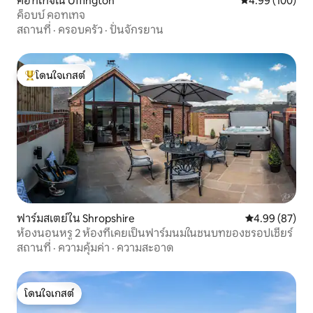
คอทเทจใน Uffington
คะแนนเฉลี่ย 4.9
4.99 (100)
ค็อบบ์ คอทเทจ
สถานที่
·
ครอบครัว
·
ปั่นจักรยาน
โดนใจเกสต์
โดนใจเกสต์ที่สุด
ฟาร์มสเตย์ใน Shropshire
คะแนนเฉลี่ย 4.
4.99 (87)
ห้องนอนหรู 2 ห้องที่เคยเป็นฟาร์มนมในชนบทของชรอปเชียร์
สถานที่
·
ความคุ้มค่า
·
ความสะอาด
โดนใจเกสต์
โดนใจเกสต์