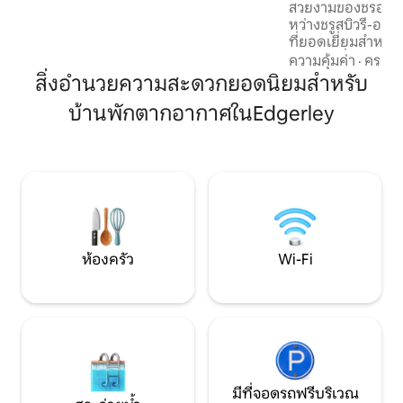
นั้นคุณอาจเห็นผู้เข้าพักคนอื่นในระหว่าง
สวยงามของชรอปเชี
การเข้าพักของคุณ
หว่างชรูสบิวรี-ออส
ที่ยอดเยี่ยมสำหรั
ทางเดินที่ยอดเยี่
ความคุ้มค่า
·
ครอบค
น่าตื่นตาตื่นใจ และส
สิ่งอำนวยความสะดวกยอดนิยมสำหรับ
เที่ยว อย่าลืมไปที่
บ้านพักตากอากาศในEdgerley
ที่ท่องเที่ยวที่ยอดเย
ที่น่าทึ่งในทำเลที่
การจัดหางาน นักเด
ธุรกิจ การแวะพัก 
มอเตอร์ไซค์ เป็นต้น เช็คอิน 16.00 น. - เ
เอาท์ 10.00 น.
ห้องครัว
Wi-Fi
มีที่จอดรถฟรีบริเวณ