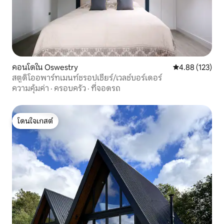
คอนโดใน Oswestry
คะแนนเฉลี่ย 4.8
4.88 (123)
สตูดิโออพาร์ทเมนท์ชรอปเชียร์/เวลช์บอร์เดอร์
ความคุ้มค่า
·
ครอบครัว
·
ที่จอดรถ
โดนใจเกสต์
โดนใจเกสต์