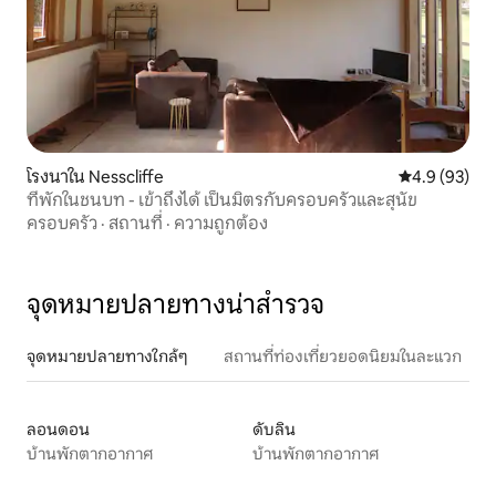
โรงนาใน Nesscliffe
คะแนนเฉลี่ย 4
4.9 (93)
ที่พักในชนบท - เข้าถึงได้ เป็นมิตรกับครอบครัวและสุนัข
ครอบครัว
·
สถานที่
·
ความถูกต้อง
จุดหมายปลายทางน่าสำรวจ
จุดหมายปลายทางใกล้ๆ
สถานที่ท่องเที่ยวยอดนิยมในละแวก
ลอนดอน
ดับลิน
บ้านพักตากอากาศ
บ้านพักตากอากาศ