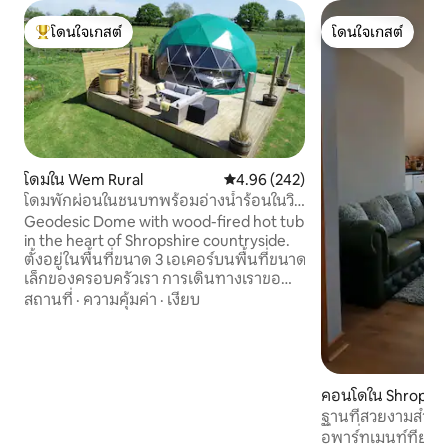
โดนใจเกสต์
โดนใจเกสต์
โดนใจเกสต์ที่สุด
โดนใจเกสต์
โดมใน Wem Rural
คะแนนเฉลี่ย 4.96 จาก 5, 242 รีวิว
4.96 (242)
โดมพักผ่อนในชนบทพร้อมอ่างน้ำร้อนในวิก
ซอลล์
Geodesic Dome with wood-fired hot tub
in the heart of Shropshire countryside.
ตั้งอยู่ในพื้นที่ขนาด 3 เอเคอร์บนพื้นที่ขนาด
เล็กของครอบครัวเรา การเดินทางเราขอ
แนะนำให้คุณมีรถยนต์หรือจักรยาน
สถานที่
·
ความคุ้มค่า
·
เงียบ
เนื่องจากไม่มีรถโดยสารสาธารณะหรือ
แท็กซี่ โปรดทราบว่าเราเป็นฟาร์มที่ใช้งานได้
ดีดังนั้นคุณจะเห็นและได้ยินเสียงรถ
แทรกเตอร์ในระหว่างการเข้าพักของคุณ
ครอบครัวของเรายังเป็นนักขี่ม้าที่
คอนโดใน Shropshi
กระตือรือร้นดังนั้นคุณจะได้เห็นม้าด้วย
ฐานที่สวยงามสำห
นอกจากนี้ยังมีเคบินแกลมปิ้งในทุ่งนาดัง
ที่น่าทึ่ง
อพาร์ทเมนท์ที่ยอดเ