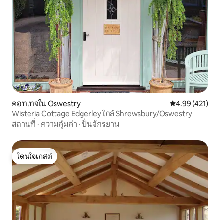
คอทเทจใน Oswestry
คะแนนเฉลี่ย 4.9
4.99 (421)
Wisteria Cottage Edgerley ใกล้ Shrewsbury/Oswestry
สถานที่
·
ความคุ้มค่า
·
ปั่นจักรยาน
โดนใจเกสต์
โดนใจเกสต์