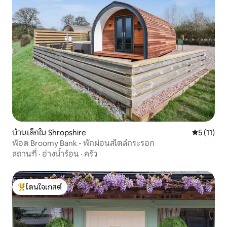
บ้านเล็กใน Shropshire
คะแนนเฉลี่ย
5 (11)
พ็อด Broomy Bank - พักผ่อนสไตล์กระรอก
สถานที่
·
อ่างน้ำร้อน
·
ครัว
โดนใจเกสต์
โดนใจเกสต์ที่สุด