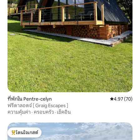
ที่พักใน Pentre-celyn
คะแนนเฉลี่ย 4.
4.97 (70)
ฟรีดาลอดจ์ [ Graig Escapes ]
ความคุ้มค่า
·
ครอบครัว
·
เช็คอิน
โดนใจเกสต์
โดนใจเกสต์ที่สุด