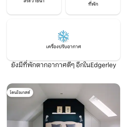
สระว่ายน้ำ
ที่พัก
เครื่องปรับอากาศ
ยังมีที่พักตากอากาศดีๆ อีกในEdgerley
โดนใจเกสต์
โดนใจเกสต์