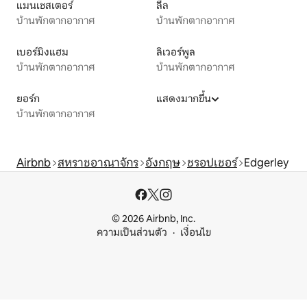
แมนเชสเตอร์
ลีล
บ้านพักตากอากาศ
บ้านพักตากอากาศ
เบอร์มิงแฮม
ลิเวอร์พูล
บ้านพักตากอากาศ
บ้านพักตากอากาศ
ยอร์ก
แสดงมากขึ้น
บ้านพักตากอากาศ
Airbnb
สหราชอาณาจักร
อังกฤษ
ชรอปเชอร์
Edgerley
© 2026 Airbnb, Inc.
ความเป็นส่วนตัว
เงื่อนไข