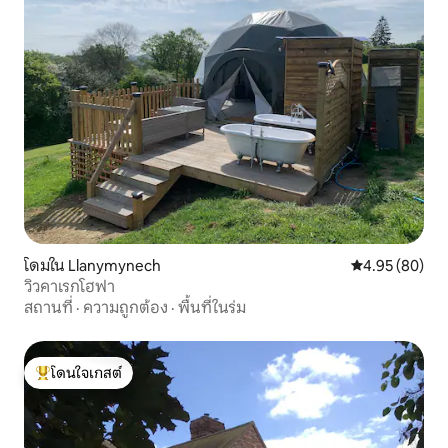
โดมใน Llanymynech
คะแนนเฉลี่ย 4.
4.95 (80)
วิวคาเรกโฮฟา
สถานที่
·
ความถูกต้อง
·
พื้นที่ในร่ม
โดนใจเกสต์
โดนใจเกสต์ที่สุด