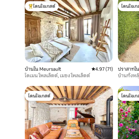
โดนใจเกสต์
โดนใจเกส
โดนใจเกสต์ที่สุด
โดนใจเกส
บ้านใน Meursault
คะแนนเฉลี่ย 4.97 จาก 5, 
4.97 (71)
ปราสาทใน
โดเมน โพลเล็ตต์, เมซง โพลเล็ตต์
บ้านทั้งห
ศตวรรษที่
โดนใจเกสต์
โดนใจเกส
โดนใจเกสต์
โดนใจเกส