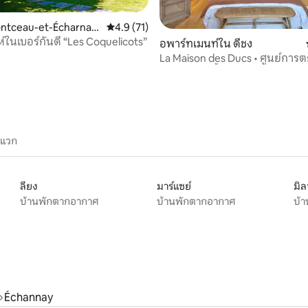
83 รีวิว
ontceau-et-Écharnan
คะแนนเฉลี่ย 4.9 จาก 5, 71 รีวิว
4.9 (71)
ห์ในเบอร์กันดี “Les Coquelicots”
อพาร์ทเมนท์ใน ดีชง
La Maison des Ducs • ศูนย์การ
การตกแต่งชั้นเลิศ
ะแวก
ลียง
มาร์แซย์
มิ
บ้านพักตากอากาศ
บ้านพักตากอากาศ
บ้
Échannay