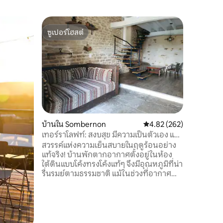
บ้านต้นไม
ซูเปอร์โฮสต์
โดนใจ
โคล เดอ ฟ
ซูเปอร์โฮสต์
โดนใจเกส
เคบินที่
ตั้งอยู่บ
สไตล์เซน
ครัน (เตี
ห้องน้ำที
สุขภัณฑ์ ต
ทะเลสาบป
ได้อย่างเ
เข้าถึงส
บ้านใน Sombernon
คะแนนเฉลี่ย 4.82 จาก 5, 
4.82 (262)
บรรยากาศท
เทอร์ราโลฟท์: สงบสุข มีความเป็นตัวเอง และ
ประสบการ
มีวิวหุบเขา
สวรรค์แห่งความเย็นสบายในฤดูร้อนอย่าง
แท้จริง! บ้านพักตากอากาศตั้งอยู่ในห้อง
ใต้ดินแบบโค้งทรงโค้งแท้ๆ จึงมีอุณหภูมิที่น่า
รื่นรมย์ตามธรรมชาติ แม้ในช่วงที่อากาศ
ร้อนสูง ด้วยผนังหินและสถาปัตยกรรมแบบ
ดั้งเดิม ที่พักจึงเย็นสบายโดยไม่ต้องใช้
เครื่องปรับอากาศ เหมาะอย่างยิ่งสำหรับ
การพักผ่อนหลังจากท่องเที่ยวหรือทำ
กิจกรรมมาทั้งวัน ที่พักหายากที่จะทำให้คุณ