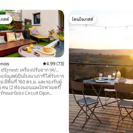
เกสต์
โดนใจเกสต์
์ที่สุด
โดนใจเกสต์
enois
คะแนนเฉลี่ย 4.99 จาก 5, 73 รีวิว
4.99 (73)
 d'Ernest: เครื่องปรับอากาศ/
่ายน้ำ
ร์เนสต์เป็นโรงนาเก่าที่ได้รับการ
82 รีวิว
่ มีพื้นที่ 160 ตร.ม. และรองรับผู้
้ 6 คน (2 ห้องนอนและโซฟาเบดที่
้งอยู่ห่างจาก Dijon 2 นาทีหรือ 20
ังนี้เป็นสถานที่ที่เหมาะสำหรับ
บตเตอรี่สำหรับครอบครัวหรือ
น ทัวร์ปิดตั้งแต่เดือนพฤศจิกายน
้อมสระว่ายน้ำ
อพื้นดินกำลังรอคุณอยู่ รถยนต์
อดในลานบ้านส่วนตัวที่มีประตู