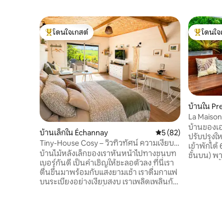
โดนใจเกสต์
โดนใจ
โดนใจเกสต์ที่สุด
โดนใจเกสต
บ้านใน Pr
La Maison
ทัวร์/สระว
บ้านของเออ
บ้านเล็กใน Échannay
คะแนนเฉลี่ย 5 จาก 5, 
5 (82)
ปรับปรุงใหม
Tiny-House Cosy – วิวทิวทัศน์ ความเงียบ
เข้าพักได
สงบ และธรรมชาติในบูร์กอญ
บ้านไม้หลังเล็กของเราหันหน้าไปทางชนบท
ชั้นบน) พาร์ทเนอร์ของ Circuit Dijon
เบอร์กันดี เป็นคำเชิญให้ชะลอตัวลง ที่นี่เรา
Prenois ตั
ตื่นขึ้นมาพร้อมกับแสงยามเช้า เราดื่มกาแฟ
นาทีบ้านหล
บนระเบียงอย่างเงียบสงบ เราเพลิดเพลินกับ
การชาร์จแ
การตกแต่งภายในที่อบอุ่นและได้รับการ
กลุ่มเพื่อ
ออกแบบมาอย่างพิถีพิถัน ความสะดวก
ถึงมีนาคม N +1 ระเบียงพร
สบายทันสมัย บรรยากาศอบอุ่น และวิวที่
ส่วนตัวเหนื
ไม่มีสิ่งกีดขวางทำให้เป็นที่พักที่เหมาะ
ของคุณจะจ