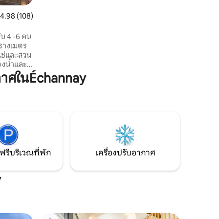
เพลิดเพลินกับค่ำคืนที่เงียบสงบและภายในที่
ะแนนเฉลี่ย 4.98 จาก 5, 108 รีวิว
4.98 (108)
มีอุณหภูมิปานกลางตามธรรมชาติตลอด
ช่วงฤดูร้อน
บ 4 -6 คน
รางเมตร
ูเช่และสวน
้องน้ำและ
ครัน ห้อง
กาศในÉchannay
บประทาน
ๆ กับ
และดีฌง
์ (5 นาที)
ี) บ้าน
ย อย่าลังเล
ฟรีบริเวณที่พัก
เครื่องปรับอากาศ
y