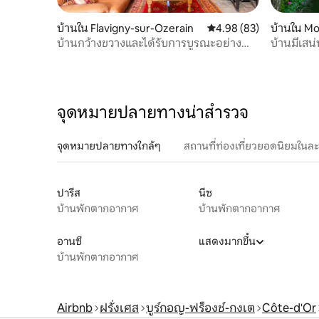
บ้านใน Flavigny-sur-Ozerain
คะแนนเฉลี่ย 4.98 จาก 5, 
4.98 (83)
บ้านใน M
t
บ้านกว้างขวางและได้รับการบูรณะอย่าง
บ้านมีเสน่
สวยงามใน Flavigny
จุดหมายปลายทางน่าสำรวจ
จุดหมายปลายทางใกล้ๆ
สถานที่ท่องเที่ยวยอดนิยมในล
ปารีส
นีซ
บ้านพักตากอากาศ
บ้านพักตากอากาศ
อานซี
แสดงมากขึ้น
บ้านพักตากอากาศ
Airbnb
ฝรั่งเศส
บูร์กอญ-ฟร็องช์-กงเต
Côte-d'Or