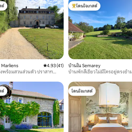
ต์
โดนใจเกสต์
ต์
โดนใจเกสต์ที่สุด
71 รีวิว
 Marliens
คะแนนเฉลี่ย 4.93 จาก 5, 41 รีวิว
4.93 (41)
บ้านใน Semarey
ลังพร้อมสวนส่วนตัว ปราสาท
บ้านพักสีเขียว ไม่มีใครอยู่ตรงข้า
 18
เฌราด แวร์ต
ต์
โดนใจเกสต์
ต์
โดนใจเกสต์