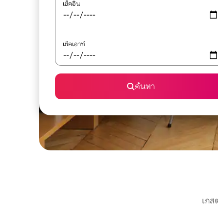
เช็คอิน
เช็คเอาท์
ค้นหา
เกสต