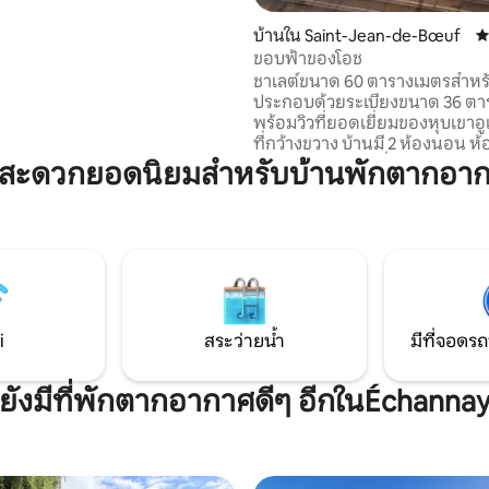
มปลอดภัย
บ้านใน Saint-Jean-de-Bœuf
ค
ขอบฟ้าของโอช
ชาเลต์ขนาด 60 ตารางเมตรสำหรั
ประกอบด้วยระเบียงขนาด 36 ตา
พร้อมวิวที่ยอดเยี่ยมของหุบเขาอ
ที่กว้างขวาง บ้านมี 2 ห้องนอน ห
ห้องสุขา ห้องครัวที่มีอุปกรณ์ครบ
มสะดวกยอดนิยมสำหรับบ้านพักตากอา
นั่งเล่น (เตียงโซฟา) และห้องรั
อาหาร เหมาะสำหรับการใช้เวลาดี
ครอบครัวหรือเพื่อน ใกล้กับบอน
(30 นาที) ร้านเบเกอรี่ในแซ็งวิกตอร
และซูเปอร์มาร์เก็ตในเฟลอเรย์ (15 นาท
แห่งขอบฟ้ามีอยู่ในบลินยี S/O ด้ว
ที่จะมาดู
i
สระว่ายน้ำ
มีที่จอดรถ
ยังมีที่พักตากอากาศดีๆ อีกในÉchanna