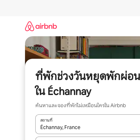
ข้าม
ไป
ยัง
เนื้อหา
ที่พักช่วงวันหยุดพักผ่อ
ใน Échannay
ค้นหาและจองที่พักไม่เหมือนใครใน Airbnb
สถานที่
ใช้ลูกศรขึ้นลง หรือใช้การสัมผัสหรือปัด เพื่อสำรวจผ