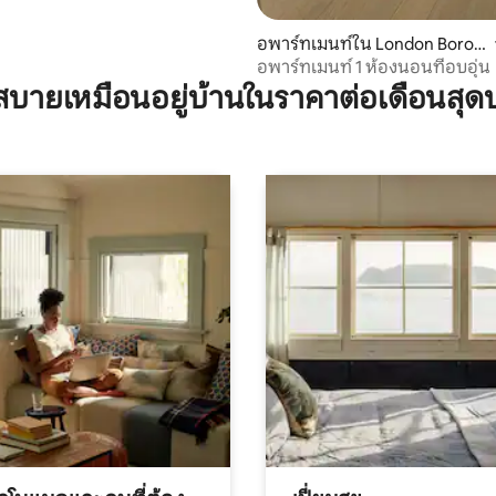
อพาร์ทเมนท์ใน London Borou
gh of Newham
อพาร์ทเมนท์ 1 ห้องนอนที่อบอุ่น
บายเหมือนอยู่บ้านในราคาต่อเดือนสุด