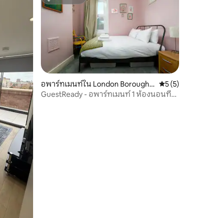
ซูเปอร์โฮสต์
อพาร์ทเมนท์ใน London Borough o
คะแนนเฉลี่ย 5 จาก 5
5 (5)
f Newham
GuestReady - อพาร์ทเมนท์ 1 ห้องนอนที่มี
สไตล์ในอีสต์ลอนดอน