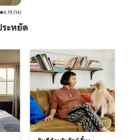
คะแนนเฉลี่ย 4.79 จาก 5, 14 รีวิว
4.79 (14)
ประหยัด