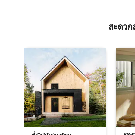
สะดวกส