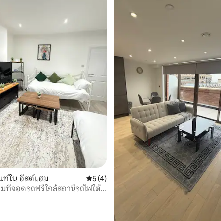
 17 รีวิว
ท์ใน อีสต์แฮม
คะแนนเฉลี่ย 5 จาก 5, 4 รีวิว
5 (4)
ที่จอดรถฟรีใกล้สถานีรถไฟใต้
ฮม