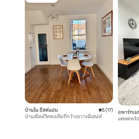
โดนใจเกสต์ที่สุด
บ้านใน อีสต์แฮม
คะแนนเฉลี่ย 5 จาก 5,
5 (17)
อพาร์ทเมน
บ้านสไตล์วิคตอเรียที่กว้างขวางมีเสน่ห์
แฟลตพร้อม
ดินอีสต์แ