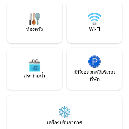
เครื่องปรับอากาศเครื่องซักผ้าห้องครัวที่มี
ซักรีดและห้องนอนท
อุปกรณ์ครบครัน (พร้อมเตาอบเครื่องล้าง
เสื้อผ้าแบบวอล์คอ
จานหม้อต้มเครื่องชงกาแฟ...) ด้านนอก
คุณสามารถเพลิดเพลินไปกับลานที่สวยงาม
พร้อมบาร์บีคิวและเตาอบไม้สนามหญ้าที่
ห้องครัว
Wi-Fi
สวยงามมากพร้อมสระว่ายน้ำ (ตั้งแต่เดือน
พฤษภาคมถึงตุลาคมและสำหรับเด็กๆ
สนามฟุตบอลและสนามเด็กเล่น! หากจำเป็น
เราสามารถเช่าห้องนอน 2 ห้องรองรับได้
สูงสุด 4 คนในพื้นที่ที่มีห้องน้ำตั้งอยู่ด้าน
หลังสระว่ายน้ำ! นอกจากนี้เรายังจัดทริ
ปล่องเรือและปาร์ตี้มื้อค่ำใกล้สระว่ายน้ำ
ตามคำขอ! ความเป็นไปได้ของการเช็คเอาท์
มีที่จอดรถฟรีบริเวณ
ล่าช้า (จนถึง 18.00 น.) โดยมีค่าใช้จ่ายเพิ่ม
สระว่ายน้ำ
ที่พัก
เติม
เครื่องปรับอากาศ