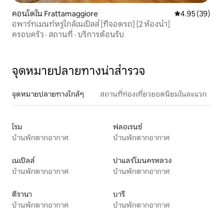
คอนโดใน Frattamaggiore
คะแนนเฉลี่ย 4.
4.95 (39)
อพาร์ทเมนท์หรูใกล้เนเปิลส์ [ที่จอดรถ] [2 ห้องน้ำ]
ครอบครัว
·
สถานที่
·
บริการต้อนรับ
จุดหมายปลายทางน่าสำรวจ
จุดหมายปลายทางใกล้ๆ
สถานที่ท่องเที่ยวยอดนิยมในละแวก
โรม
ฟลอเรนซ์
บ้านพักตากอากาศ
บ้านพักตากอากาศ
เนเปิลส์
ปาแลร์โมนครหลวง
บ้านพักตากอากาศ
บ้านพักตากอากาศ
ติรานา
บารี
บ้านพักตากอากาศ
บ้านพักตากอากาศ