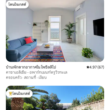
โดนใจเกสต์
โดนใจเกสต์
บ้านพักตากอากาศใน โพซิลลิโป
คะแนนเฉลี่ย 4.
4.97 (67)
คาซาเอลิเซีย - อพาร์ทเมนท์หรูวิวทะเล
ครอบครัว
·
สถานที่
·
เงียบ
โดนใจเกสต์
โดนใจเกสต์ที่สุด