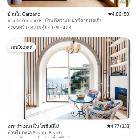
บ้านใน Garzano
คะแนนเฉลี่ย 4.
4.86 (50)
Vicolo Zenone 8 · บ้านที่สว่าง 5 นาทีจากเรจเจีย
ครอบครัว
·
ความคุ้มค่า
·
ตกแต่ง
โดนใจเกสต์
โดนใจเกสต์
อพาร์ทเมนท์ใน โพซิลลิโป
คะแนนเฉลี่ย 4.7
4.77 (333)
บ้านริมทะเล Private Beach