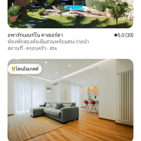
อพาร์ทเมนท์ใน คาเซอร์ตา
คะแนนเฉลี่ย 5
5.0 (33)
ห้องพักสองห้องในสวนพร้อมสระว่ายน้ำ
สถานที่
·
ครอบครัว
·
สระ
โดนใจเกสต์
โดนใจเกสต์ที่สุด