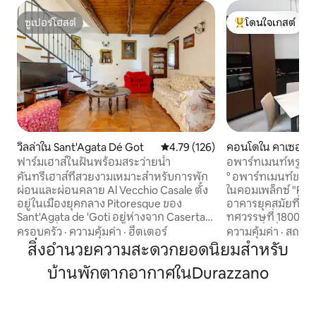
ซูเปอร์โฮสต์
โดนใจเกสต์
ซูเปอร์โฮสต์
โดนใจเกสต์ที่สุด
วิลล่าใน Sant'Agata Dé Got
คะแนนเฉลี่ย 4.79 จาก 5, 126 รีวิว
4.79 (126)
คอนโดใน คาเซอร์ต
ฟาร์มเฮาส์ในฝันพร้อมสระว่ายน้ำ
อพาร์ทเมนท์หรูใน
คันทรีเฮาส์ที่สวยงามเหมาะสำหรับการพัก
° อพาร์ทเมนท์ขนา
ผ่อนและผ่อนคลาย Al Vecchio Casale ตั้ง
ในคอมเพล็กซ์ "Piazze
อยู่ในเมืองยุคกลาง Pitoresque ของ
อาคารยุคสมัยที่สร้
Sant'Agata de 'Goti อยู่ห่างจาก Caserta
ทศวรรษที่ 1800 อาค
เพียงไม่กี่ไมล์ด้วยพระราชวังหลวงและขับรถ
อาคารที่มีชื่อเสียง
ครอบครัว
·
ความคุ้มค่า
·
ฮีตเตอร์
ความคุ้มค่า
·
สถานที
35 นาทีจากเนเปิลส์ที่น่าตื่นตาตื่นใจดังนั้น
ซึ่งอยู่ห่างจากพระร
สิ่งอำนวยความสะดวกยอดนิยมสำหรับ
จึงเหมาะสำหรับการสำรวจ Campania และ
ก้าว อพาร์ทเมนท์ป
บ้านพักตากอากาศในDurazzano
ความงามที่สวยงาม ด้วย 4 ห้องนอนและ 4
ขนาดใหญ่ห้องครัว
ห้องน้ำที่มี 3 ชั้นบ้านนี้สามารถรองรับได้
ทุกอย่างห้องน้ำสอง
สูงสุด 10 คนอย่างง่ายดาย มีสิ่งอำนวย
อาบน้ำแบบวอล์คอิน
ความสะดวกครบครัน: เตาผิงระบบอุ่น
การนวดด้วยพลังน้ำ