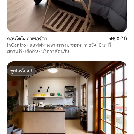
คอนโดใน คาเซอร์ตา
คะแนนเฉลี่ย 5
5.0 (11)
InCentro - ลอฟต์ห่างจากพระบรมมหาราชวัง 10 นาที
สถานที่
·
เช็คอิน
·
บริการต้อนรับ
ซูเปอร์โฮสต์
ซูเปอร์โฮสต์