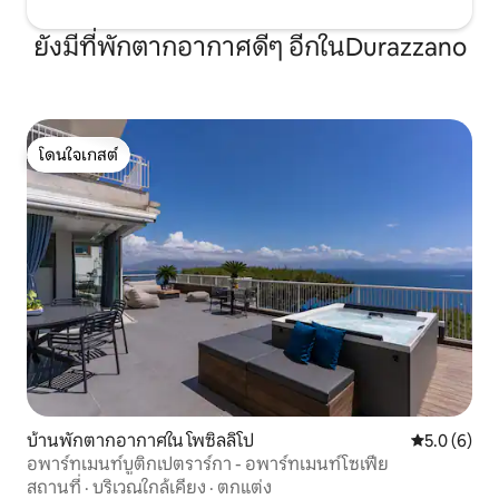
ยังมีที่พักตากอากาศดีๆ อีกในDurazzano
โดนใจเกสต์
โดนใจเกสต์
บ้านพักตากอากาศใน โพซิลลิโป
คะแนนเฉลี่ย 
5.0 (6)
อพาร์ทเมนท์บูติกเปตราร์กา - อพาร์ทเมนท์โซเฟีย
สถานที่
·
บริเวณใกล้เคียง
·
ตกแต่ง