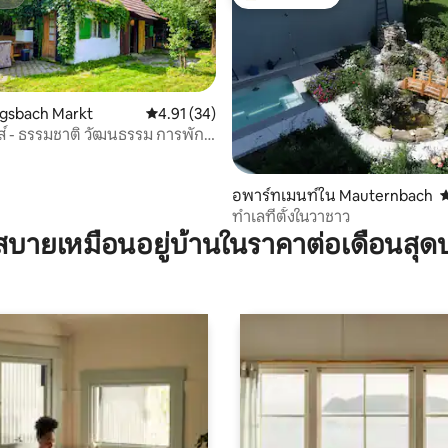
สต์
โดนใจเกสต์ที่สุด
ggsbach Markt
คะแนนเฉลี่ย 4.91 จาก 5, 34 รีวิว
4.91 (34)
์ - ธรรมชาติ วัฒนธรรม การพัก
ีฬา
78 รีวิว
อพาร์ทเมนท์ใน Mauternbach
ค
ทำเลที่ตั้งในวาชาว
บายเหมือนอยู่บ้านในราคาต่อเดือนสุด