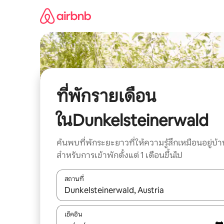
ข้าม
ไป
ยัง
เนื้อหา
ที่พักรายเดือน
ในDunkelsteinerwald
ค้นพบที่พักระยะยาวที่ให้ความรู้สึกเหมือนอยู่บ้า
สำหรับการเข้าพักตั้งแต่ 1 เดือนขึ้นไป
สถานที่
ใช้ลูกศรขึ้นลง หรือใช้การสัมผัสหรือปัด เพื่อสำรวจผ
เช็คอิน