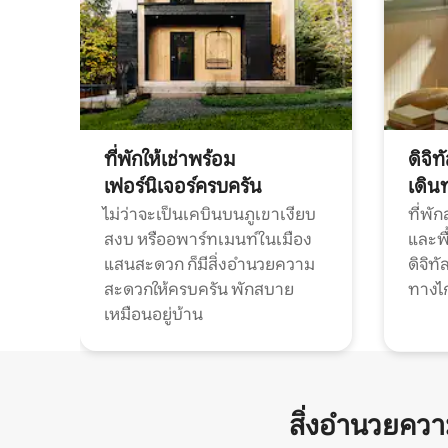
ที่พักให้เช่าพร้อม
ดิจิ
เฟอร์นิเจอร์ครบครัน
เดิน
ไม่ว่าจะเป็นเคบินบนภูเขาเงียบ
ที่พั
สงบ หรืออพาร์ทเมนท์ในเมือง
และพื
แสนสะดวก ก็มีสิ่งอำนวยความ
ดิจิ
สะดวกให้ครบครัน พักสบาย
ทางไ
เหมือนอยู่บ้าน
สิ่งอำนวยคว