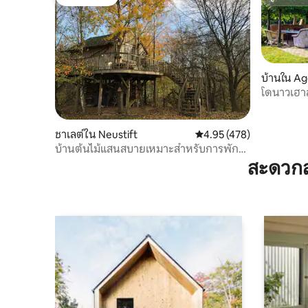
โดนใจเกสต์
ซูเปอร์โฮ
บ้านใน A
โดนาวเฮาส
ผ่อน และก
ชาเลต์ใน Neustift
คะแนนเฉลี่ย 4.95 จาก 5, 4
4.95 (478)
บ้านต้นไม้แสนสบายเหมาะสำหรับการพัก
ผ่อน!
สะดวกส