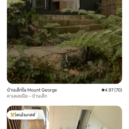
บ้านเล็กใน Mount George
คะแนนเฉลี่ย 4.
4.97 (70)
คาเลเดเนีย – บ้านเล็ก
โดนใจเกสต์
โดนใจเกสต์ที่สุด