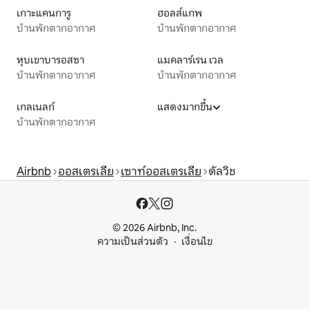
เกาะแคนการู
ฮอลส์แกพ
บ้านพักตากอากาศ
บ้านพักตากอากาศ
หุบเขาบารอสซา
แมคลาร์เรน เวล
บ้านพักตากอากาศ
บ้านพักตากอากาศ
เกลเนลก์
แสดงมากขึ้น
บ้านพักตากอากาศ
Airbnb
ออสเตรเลีย
เซาท์ออสเตรเลีย
ดัลวิช
© 2026 Airbnb, Inc.
ความเป็นส่วนตัว
เงื่อนไข