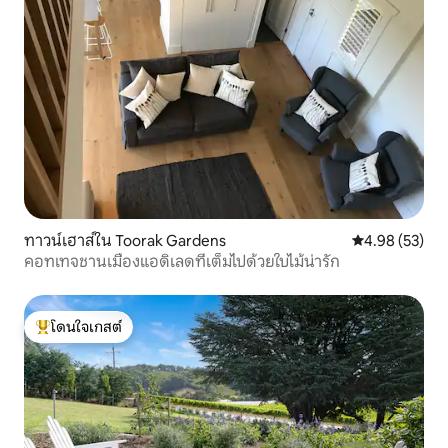
ทาวน์เฮาส์ใน Toorak Gardens
คะแนนเฉลี่ย 4.
4.98 (53)
คอทเทจชานเมืองแอดิเลดที่เต็มไปด้วยใบไม้น่ารัก
โดนใจเกสต์
โดนใจเกสต์ที่สุด