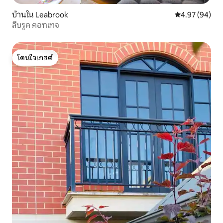
บ้านใน Leabrook
คะแนนเฉลี่ย 4.
4.97 (94)
ลีบรูค คอทเทจ
โดนใจเกสต์
โดนใจเกสต์