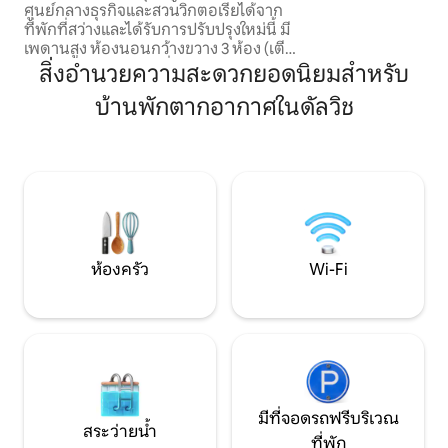
ศูนย์กลางธุรกิจและสวนวิกตอเรียได้จาก
เครื่องล้างจานแบบครบวงจ
ที่พักที่สว่างและได้รับการปรับปรุงใหม่นี้ มี
นอกถนนที่ปลอดภัย
เพดานสูง ห้องนอนกว้างขวาง 3 ห้อง (เตียง
ควีนไซส์ 2 หลัง เตียงเดี่ยว 2 หลัง) ทุกห้องมี
สิ่งอำนวยความสะดวกยอดนิยมสำหรับ
ทีวีและผ้าปูที่นอนระดับพรีเมียม
บ้านพักตากอากาศในดัลวิช
เพลิดเพลินไปกับห้องน้ำทันสมัย 2 ห้อง (ใน
ตัว + ห้องน้ำสำหรับครอบครัวพร้อม
อ่างอาบน้ำ) และห้องครัวที่ออกแบบโดยดี
ไซน์เนอร์พร้อมเคาน์เตอร์ครัวแบบเกาะ
กลางและ Nespresso มีเครื่องปรับอากาศ
แบบรีโซลเวอร์ทูพอยท์ Wi-Fi Netflix และที่
จอดรถด้านหลังส่วนตัว 2 คัน ที่พักพักผ่อน
ส่วนตัวที่สงบและมีสไตล์ ตั้งอยู่ในทำเลที่
เหมาะสำหรับการเข้าร่วมกิจกรรมในเมือง
ห้องครัว
Wi-Fi
และแวะร้านกาแฟท้องถิ่น พักผ่อนอย่างมี
สไตล์!
มีที่จอดรถฟรีบริเวณ
สระว่ายน้ำ
ที่พัก