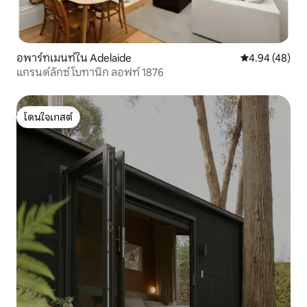
อพาร์ทเมนท์ใน Adelaide
คะแนนเฉลี่ย 4.
4.94 (48)
แกรนด์ลักซ์ โบทานิก ลอฟท์ 1876
โดนใจเกสต์
โดนใจเกสต์