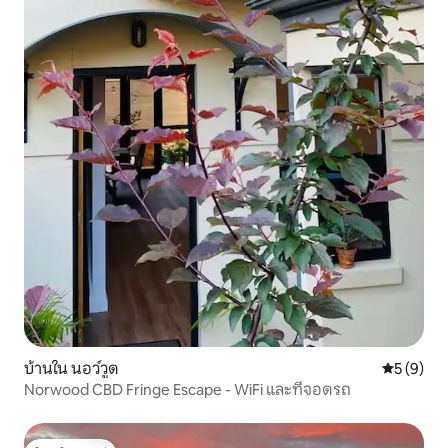
บ้านใน นอว์วูด
คะแนนเฉลี่
5 (9)
Norwood CBD Fringe Escape - WiFi และที่จอดรถ