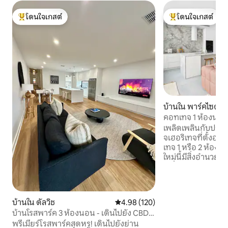
โดนใจเกสต์
โดนใจเกสต์
โดนใจเกสต์ที่สุด
โดนใจเกสต์ที่สุด
บ้านใน พาร์คไซด์
คอทเทจ 1 ห้องนอนส
เพลิดเพลินกับประส
จเฮอริเทจที่ตั้งอยู
เทจ 1 หรือ 2 ห้องน
ใหม่นี้มีสิ่งอำนว
เครื่องทำความร้อนใต
รับประทานอาหารแล
ปรับอากาศทั้งหลังอ
และห้องซักรีดแยก
บ้านใน ดัลวิช
คะแนนเฉลี่ย 4.98 จาก 5, 120 รีวิว
4.98 (120)
ที่สอง ห้องครัวที่
บ้านโรสพาร์ค 3 ห้องนอน - เดินไปยัง CBD
ครันประกอบด้วยเ
และวิคตอเรียพาร์ค
พรีเมียร์โรสพาร์คสุดหรู! เดินไปยังย่าน
และเตาแม่เหล็กไฟฟ้