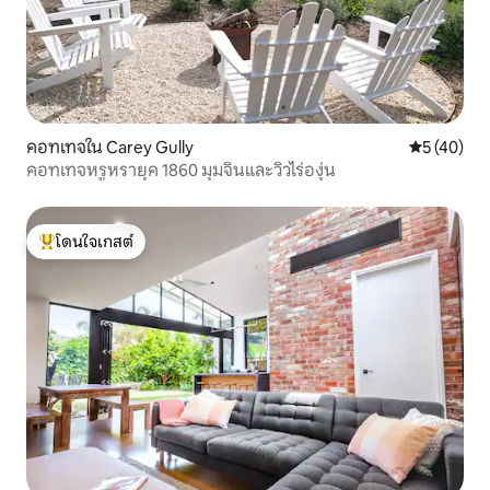
คอทเทจใน Carey Gully
คะแนนเฉลี่ย
5 (40)
คอทเทจหรูหรายุค 1860 มุมจินและวิวไร่องุ่น
โดนใจเกสต์
โดนใจเกสต์ที่สุด