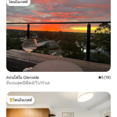
โดนใจเกสต์
โดนใจเกสต์
คอนโดใน Glenside
คะแนนเฉลี่ย
5 (19)
ชั้นบนสุดมีสไตล์/วิว/ทำเล
โดนใจเกสต์
โดนใจเกสต์ที่สุด