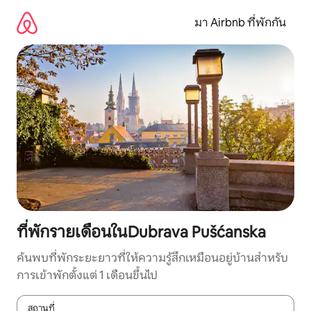
ข้าม
ไป
มา Airbnb ที่พักกัน
ยัง
เนื้อหา
ที่พักรายเดือนในDubrava Pušćanska
ค้นพบที่พักระยะยาวที่ให้ความรู้สึกเหมือนอยู่บ้านสำหรับ
การเข้าพักตั้งแต่ 1 เดือนขึ้นไป
สถานที่