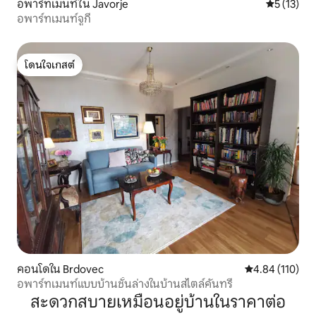
อพาร์ทเมนท์ใน Javorje
คะแนนเฉลี่ย
5 (13)
อพาร์ทเมนท์จูกี
โดนใจเกสต์
โดนใจเกสต์
คอนโดใน Brdovec
คะแนนเฉลี่ย 4.8
4.84 (110)
อพาร์ทเมนท์แบบบ้านชั้นล่างในบ้านสไตล์คันทรี่
สะดวกสบายเหมือนอยู่บ้านในราคาต่อ