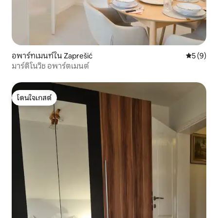
อพาร์ทเมนท์ใน Zaprešić
คะแนนเฉลี่
5 (9)
มาร์ติโนวิช อพาร์ตเมนต์
โดนใจเกสต์
โดนใจเกสต์