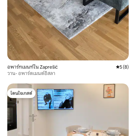
อพาร์ทเมนท์ใน Zaprešić
คะแนนเฉลี่
5 (8)
วาน- อพาร์ตเมนต์อิสลา
โดนใจเกสต์
โดนใจเกสต์