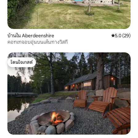
บ้านใน Aberdeenshire
คะแนนเฉลี่ย 5
5.0 (29)
คอทเทจอบอุ่นบนเส้นทางวิสกี้
โดนใจเกสต์
โดนใจเกสต์