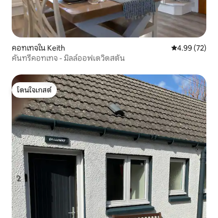
คอทเทจใน Keith
คะแนนเฉลี่ย 4.
4.99 (72)
คันทรีคอทเทจ - มิลล์ออฟเดวิดสตัน
โดนใจเกสต์
โดนใจเกสต์