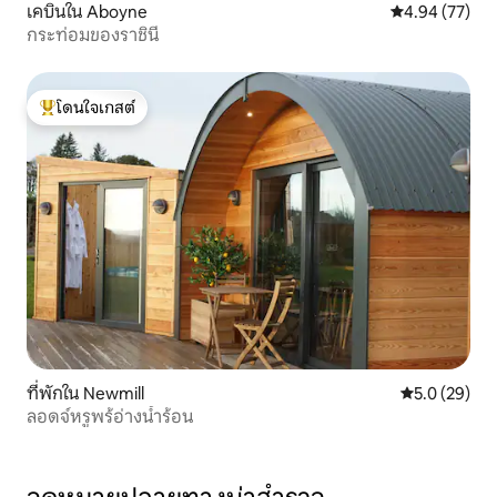
เคบินใน Aboyne
คะแนนเฉลี่ย 4.
4.94 (77)
กระท่อมของราชินี
โดนใจเกสต์
โดนใจเกสต์ที่สุด
ที่พักใน Newmill
คะแนนเฉลี่ย 5
5.0 (29)
ลอดจ์หรูพร้อ่างน้ำร้อน