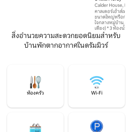
นาที วิวสวยงาม มีสวนลานระเบียง อนุญาต
Calder House, Fo
ให้นำสัตว์เลี้ยงเข้าพักได้ โรงกลั่นวิสกี้ สถาน
คาลเดอร์เฮ้าส์เหม
ที่ท่องเที่ยวในท้องถิ่น ร้านอาหาร ผับ และ
ขนาดใหญ่หรือการเดิ
ร้านค้ามากมายอยู่ไม่ไกลจากที่พัก เหมาะ
ใจกลางหมู่บ้าน 4-8 คน * 4 ห้อ
สำหรับการพักผ่อนอย่างเงียบสงบและ
เตียง) * 3 ห้องน้ำ * ห้องนั่งเล่น ห้องครัว และ
สำรวจพื้นที่ที่สวยงามด้วยชนบท ชายหาด
ห้องทานอาหารที่กว
สิ่งอำนวยความสะดวกยอดนิยมสำหรับ
และภูเขา เหมาะสำหรับคู่รัก/กลุ่มเพื่อน/
เข้าถึงได้ชั้นล่างแล
คู่รักที่มีเด็กเล็ก
บ้านพักตากอากาศในดรัมมิวร์
ที่จอดรถฟรี กิจกรรมในท้องถิ่น ได้แก่ สนาม
กอล์ฟที่สวยงาม ช
น้ำสเปย์ที่มีชื่อเสี
เปย์เฟสต์ โรงกลั่นวิสกี้ที่ดีที่สุดทั่วโลกและมี
อยู่มากมายในโมเรย์ เป็นมิตรกับเด็ก 
หนังสือ ของเล่น แล
ห้องครัว
Wi-Fi