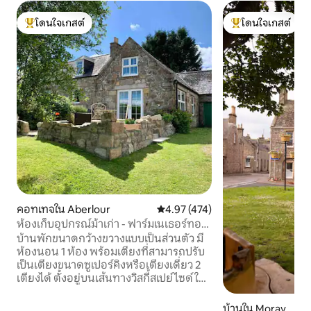
โดนใจเกสต์
โดนใจเกสต์
โดนใจเกสต์ที่สุด
โดนใจเกสต์ที่สุด
คอทเทจใน Aberlour
คะแนนเฉลี่ย 4.97 จาก 5, 474 รีวิว
4.97 (474)
ห้องเก็บอุปกรณ์ม้าเก่า - ฟาร์มเนเธอร์ทอม
เลีย แอเบอร์เลอร์
บ้านพักขนาดกว้างขวางแบบเป็นส่วนตัว มี
ห้องนอน 1 ห้อง พร้อมเตียงที่สามารถปรับ
เป็นเตียงขนาดซูเปอร์คิงหรือเตียงเดี่ยว 2
เตียงได้ ตั้งอยู่บนเส้นทางวิสกี้สเปย์ไซด์ ใน
ทำเลชนบท ห่างจากใจกลางเมืองอะเบอร์
ลัวร์โดยรถยนต์ 10 นาที หรือเดิน 35-40
บ้านใน Moray