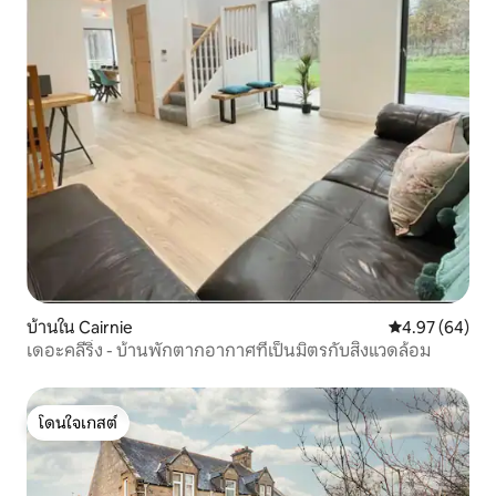
บ้านใน Cairnie
คะแนนเฉลี่ย 4.
4.97 (64)
เดอะคลีริ่ง - บ้านพักตากอากาศที่เป็นมิตรกับสิ่งแวดล้อม
โดนใจเกสต์
โดนใจเกสต์