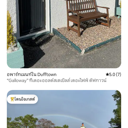
อพาร์ทเมนท์ใน Dufftown
คะแนนเฉลี่ย 
5.0 (7)
“Galloway” ที่เดอะออลด์สเตเบิลส์ เดอะไฟฟ์ ดัฟทาวน์
โดนใจเกสต์
โดนใจเกสต์ที่สุด