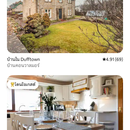
บ้านใน Dufftown
คะแนนเฉลี่ย 4.
4.91 (69)
บ้านคอนวาลมอร์
โดนใจเกสต์
โดนใจเกสต์ที่สุด