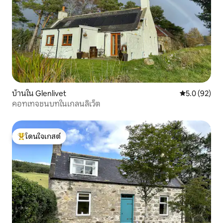
บ้านใน Glenlivet
คะแนนเฉลี่ย 5
5.0 (92)
คอทเทจชนบทในเกลนลิเว็ต
โดนใจเกสต์
โดนใจเกสต์ที่สุด