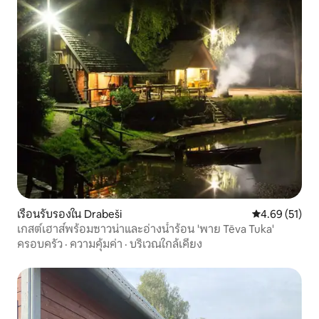
เรือนรับรองใน Drabeši
คะแนนเฉลี่ย 4.
4.69 (51)
เกสต์เฮาส์พร้อมซาวน่าและอ่างน้ำร้อน 'พาย Tēva Tuka'
ครอบครัว
·
ความคุ้มค่า
·
บริเวณใกล้เคียง