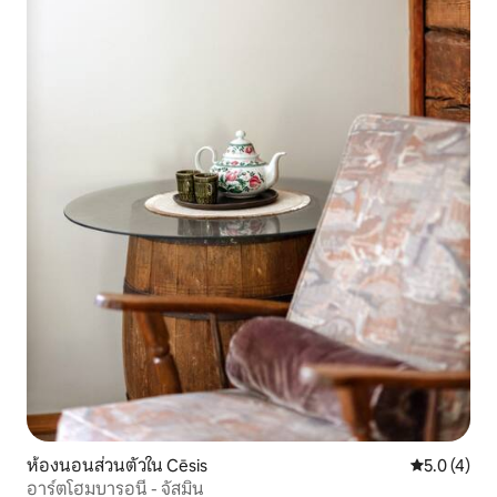
ห้องนอนส่วนตัวใน Cēsis
คะแนนเฉลี่ย 
5.0 (4)
อาร์ตโฮมบารอนี - จัสมิน