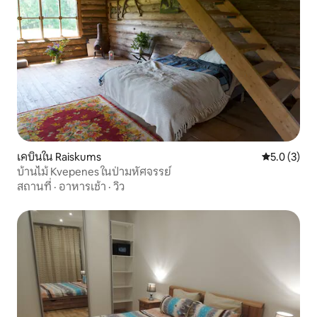
เคบินใน Raiskums
คะแนนเฉลี่ย 
5.0 (3)
บ้านไม้ Kvepenes ในป่ามหัศจรรย์
สถานที่
·
อาหารเช้า
·
วิว