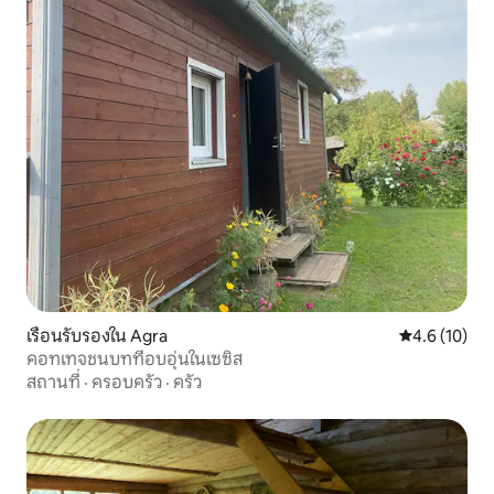
เรือนรับรองใน Agra
คะแนนเฉลี่ย 4
4.6 (10)
คอทเทจชนบทที่อบอุ่นในเซซิส
สถานที่
·
ครอบครัว
·
ครัว