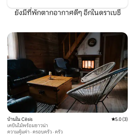
ยังมีที่พักตากอากาศดีๆ อีกในดราเบชี
บ้านใน Cēsis
คะแนนเฉลี่ย 
5.0 (3)
เคบินไม้พร้อมซาวน่า
ความคุ้มค่า
·
ครอบครัว
·
ครัว