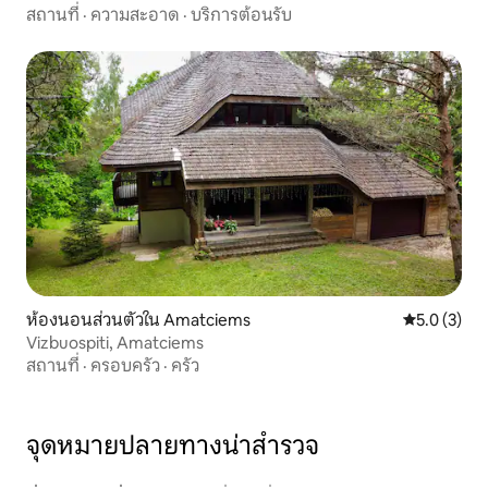
สถานที่
·
ความสะอาด
·
บริการต้อนรับ
ห้องนอนส่วนตัวใน Amatciems
คะแนนเฉลี่ย 
5.0 (3)
Vizbuospiti, Amatciems
สถานที่
·
ครอบครัว
·
ครัว
จุดหมายปลายทางน่าสำรวจ