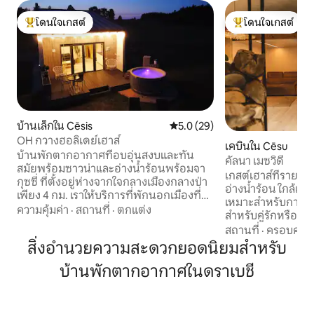
โดนใจเกสต์
โดนใจเกสต์
โดนใจเกสต์ที่สุด
โดนใจเกสต์ที่สุด
บ้านเล็กใน Cēsis
คะแนนเฉลี่ย 5.0 จาก 5, 29 รีวิว
5.0 (29)
OH กวางฮอลิเดย์เฮาส์
เคบินใน Cēsu
บ้านพักตากอากาศที่อบอุ่นสงบและทัน
คัลนา เมซวิดี
สมัยพร้อมซาวน่าและอ่างน้ำร้อนพร้อมจา
เกสต์เฮาส์ที่รายล้
กุซซี่ ที่ตั้งอยู่ห่างจากใจกลางเมืองกลางป่า
อ่างน้ำร้อน ใกล้เมื
เพียง 4 กม. เราให้บริการที่พักนอกเมืองที่
เหมาะสำหรับการพั
สะดวกสบายและเงียบสงบ ฮอลิเดย์เฮาส์มี
ความคุ้มค่า
·
สถานที่
·
ตกแต่ง
สำหรับคู่รักหรือกลุ่
สิ่งที่จำเป็นในการเข้าพัก - เครื่องทำความ
Kalna Mežvidi เป็นเ
สถานที่
·
ครอบครัว
ร้อนเครื่องปรับอากาศห้องครัวที่มีอุปกรณ์
ทันสมัยในส่วนที่ส
สิ่งอำนวยความสะดวกยอดนิยมสำหรับ
ครบครันห้องสุขาฝักบัวสมาร์ททีวีที่จอดรถ
เม่ ใกล้กับเซซิส ใกล้ก
ฟรี เตียงคู่ 1 หลังตั้งอยู่บนห้องใต้หลังคา
บ้านพักตากอากาศในดราเบชี
จินตนาการถึงสถานที
และโซฟาแบบพับเก็บได้ตั้งอยู่ในห้องนั่งเล่น
ด้วยเสียงนกร้อง ฝน
ซาวน่าและอ่างน้ำร้อนมีค่าใช้จ่ายเพิ่มเติม -
สงบสุขอย่างสมบูรณ์
อ่างอาบน้ำ 60 ยูโรซาวน่า 30 ยูโร ไม่อนุญาต
มีสติย้ำเตือนเราว่าค