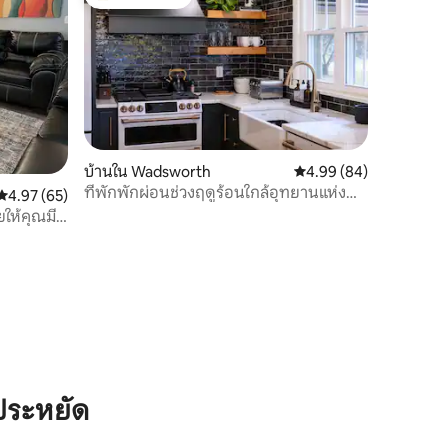
โดนใจเกสต์ที่สุด
บ้านใน Wadsworth
คะแนนเฉลี่ย 4.99 จาก 5,
4.99 (84)
ที่พักพักผ่อนช่วงฤดูร้อนใกล้อุทยานแห่ง
คะแนนเฉลี่ย 4.97 จาก 5, 65 รีวิว
4.97 (65)
ชาติคายาโฮกาแวลลีย์
ยให้คุณมี
ประหยัด