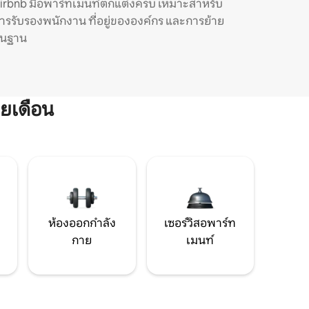
irbnb มีอพาร์ทเมนท์ตกแต่งครบ เหมาะสำหรับ
ารรับรองพนักงาน ที่อยู่ขององค์กร และการย้าย
ิ่นฐาน
ยเดือน
ห้องออกกำลัง
เซอร์วิสอพาร์ท
กาย
เมนท์