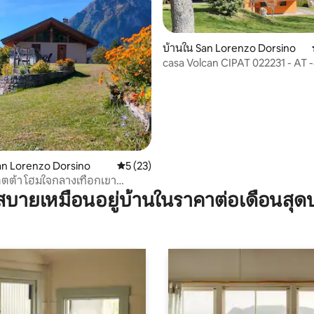
บ้านใน San Lorenzo Dorsino
casa Volcan CIPAT 022231 - AT 
, 6 รีวิว
an Lorenzo Dorsino
คะแนนเฉลี่ย 5 จาก 5, 23 รีวิว
5 (23)
ดตต้า โฮมใจกลางเทือกเขา
บายเหมือนอยู่บ้านในราคาต่อเดือนสุด