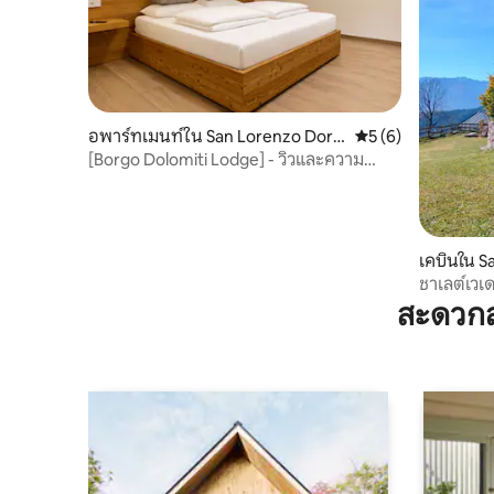
อพาร์ทเมนท์ใน San Lorenzo Dorsi
คะแนนเฉลี่ย 5 จาก 5
5 (6)
no
[Borgo Dolomiti Lodge] - วิวและความ
สะดวกสบาย
เคบินใน S
ชาเลต์เวเ
โดโลไมต์
สะดวกส