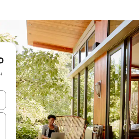
o
น
ลการค้นหา