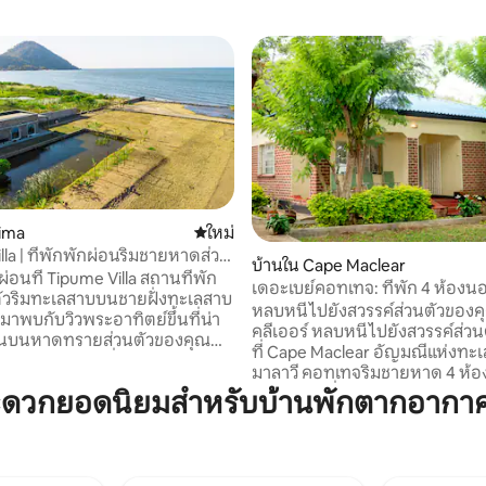
48 รีวิว
lima
ที่พักใหม่
ใหม่
lla | ที่พักพักผ่อนริมชายหาดส่วน
บ้านใน Cape Maclear
าบมาลาวี
่อนที่ Tipume Villa สถานที่พัก
เดอะเบย์คอทเทจ: ที่พัก 4 ห้องน
ตัวริมทะเลสาบบนชายฝั่งทะเลสาบ
เคปแมคลีร์
หลบหนีไปยังสวรรค์ส่วนตัวของค
นมาพบกับวิวพระอาทิตย์ขึ้นที่น่า
คลีเออร์ หลบหนีไปยังสวรรค์ส่วนตัวของคุณ
ผ่อนบนหาดทรายส่วนตัวของคุณ
ที่ Cape Maclear อัญมณีแห่งทะ
ลายในวิลล่าหินที่ออกแบบมา
มาลาวี คอทเทจริมชายหาด 4 ห้
าม มีห้องนอนคิงไซส์กว้างขวาง
ขนาดใหญ่ที่ได้รับการปรับปรุงใหม
ะดวกยอดนิยมสำหรับบ้านพักตากอากา
พร้อมอ่างอาบน้ำ ที่อาบน้ำในร่ม
รับการออกแบบมาอย่างสมบูรณ์
้ง ห้องครัวที่มีอุปกรณ์ครบครัน
ครอบครัวสองถึงสามครอบครัว กลุ
ล่นแบบเปิดโล่ง Tipume Villa
หรือโอกาสพิเศษที่น่าจดจำ ก้าว
ป็นมิตรกับสิ่งแวดล้อม โดยใช้
ระเบียงร่มรื่นไปยังหาดทรายสีท
งอาทิตย์เพื่อให้การเข้าพัก