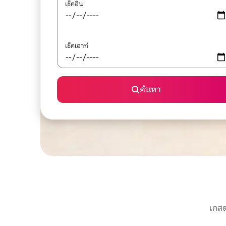
เช็คอิน
เช็คเอาท์
ค้นหา
เกสต