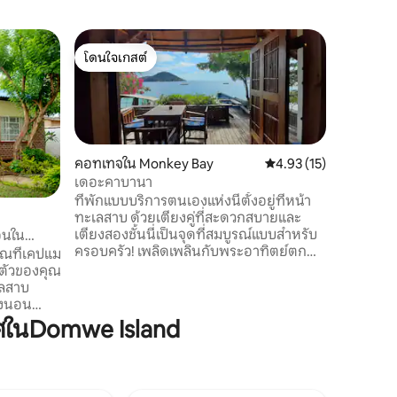
คอทเทจใ
โดนใจเกสต์
คาลิบู ค
โดนใจเกสต์
ลืมความกั
และเงียบ
ครัวในสถา
รักษาควา
และสระว่า
คอทเทจใน Monkey Bay
คะแนนเฉลี่ย 4.93 จาก 5,
4.93 (15)
ลดลงตลอด
เดอะคาบานา
เวลาพักผ่
ที่พักแบบบริการตนเองแห่งนี้ตั้งอยู่ที่หน้า
นี้ ระเบ
ทะเลสาบ ด้วยเตียงคู่ที่สะดวกสบายและ
ไปที่หาด
เตียงสองชั้นนี่เป็นจุดที่สมบูรณ์แบบสำหรับ
อนใน
พร้อมทาง
ครอบครัว! เพลิดเพลินกับพระอาทิตย์ตก
ุณที่เคปแม
คุณต้องกา
จากลานส่วนตัวของคุณ ครัวมีอุปกรณ์ครบ
ต้อนรับ"
ครันพร้อมเตาแก๊สไมโครเวฟและตู้เย็นขนาด
เลสาบ
เล็ก ห้องน้ำในตัวมีฝักบัวน้ำอุ่น ตั้งอยู่ตรง
องนอน
ข้ามร้านขายของชำท้องถิ่นที่มีอุปกรณ์ครบ
่ของเราได้
ศในDomwe Island
ครัน 'Stop and Shop' ยามค่ำคืนและที่จอด
แบบสำหรับ
รถที่ปลอดภัยในบริเวณที่พัก มีสิ่งอำนวย
่มเพื่อน
ความสะดวกในการซักรีดโดยมีค่าใช้จ่ายเพิ่ม
ตรงจาก
เติม
องและลงไป