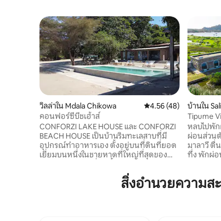
วิลล่าใน Mdala Chikowa
คะแนนเฉลี่ย 4.56 จาก 5, 
4.56 (48)
บ้านใน Sa
คอนฟอร์ซีบีชเฮ้าส์
Tipume Vi
ตัว ทะเลส
CONFORZI LAKE HOUSE และ CONFORZI
หลบไปพักผ
BEACH HOUSE เป็นบ้านริมทะเลสาบที่มี
ผ่อนส่วน
อุปกรณ์ทำอาหารเอง ตั้งอยู่บนที่ดินที่ยอด
มาลาวี ตื่
เยี่ยมบนหนึ่งในชายหาดที่ใหญ่ที่สุดของ
ทึ่ง พัก
ทะเลสาบมาลาวี ที่พักนี้อยู่ในครอบครัวคอน
และผ่อนค
ฟอร์ซีตั้งแต่ปี 1958 บีชเฮ้าส์ (นอนได้ 12 คน)
อย่างสวยง
สิ่งอำนวยความส
อยู่ใกล้ทะเลสาบมากจนรู้สึกเหมือนว่ากำลัง
ห้องน้ำหรู
ว่ายน้ำในทะเลสาบขณะที่อยู่ในสระว่ายน้ำ
และกลางแจ
ต้นบันยันขนาดใหญ่ให้ที่พักพิงแก่นกหลาย
และพื้นที่นั่งเ
สายพันธุ์และมีร่มเงาที่ให้ความรู้สึกสดชื่น
ภูมิใจที่เ
CONFORZI LAKE HOUSE (นอนได้ 14 คน)
พลังงานแส