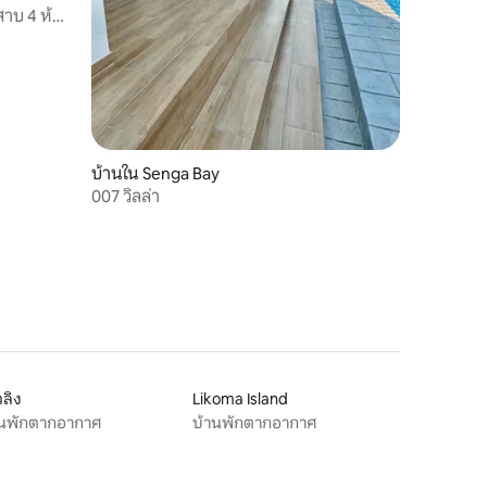
าบ 4 ห้อง
บ้านใน Senga Bay
007 วิลล่า
วลิง
Likoma Island
านพักตากอากาศ
บ้านพักตากอากาศ