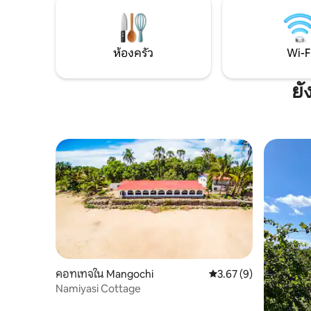
มีสระว่ายน้ำแบบอินฟินิตี้ใหม่และสวยงาม ดู
สะดวกสบ
ที่พักอื่นๆ
ต่อสิ่งแวด
ห้องครัว
Wi-F
ยั
คอทเทจใน Mangochi
คะแนนเฉลี่ย 3.67 จาก 5,
3.67 (9)
Namiyasi Cottage