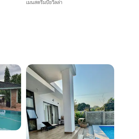
เมนสตรีมบีชวิลล่า