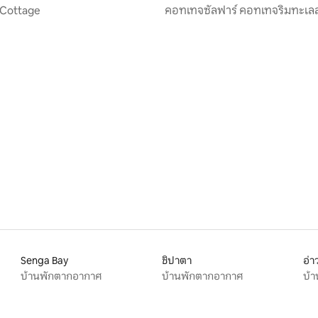
 Cottage
คอทเทจซัลฟาร์ คอทเทจริมทะเลส
นอน
Senga Bay
ชิปาตา
อ่า
บ้านพักตากอากาศ
บ้านพักตากอากาศ
บ้