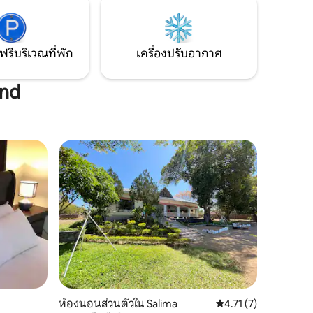
ิดเพลินกับ
าทิตย์
อาหารเอง
ฟรีบริเวณที่พัก
เครื่องปรับอากาศ
and
ห้องนอนส่วนตัวใน Salima
คะแนนเฉลี่ย 4.71 จาก 5
4.71 (7)