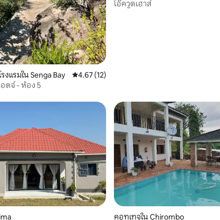
โอ๊ควูดเฮาส์
โรงแรมใน Senga Bay
คะแนนเฉลี่ย 4.67 จาก 5, 12 รีวิว
4.67 (12)
อดจ์ - ห้อง 5
lima
คอทเทจใน Chirombo