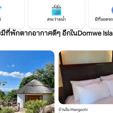
ในน้ำทะเลสาบที่ใสและอบอุ่น เพล
ายในขณะเดียวกันก็ลดผลกระทบ
ความเป็นส่วนตัวที่เหนือชั้น พระอ
ล้อม
ตกดิน และอิสระสูงสุดในการทำ
ในบ้านที่เงียบสงบ
i
สระว่ายน้ำ
มีที่จอดรถ
งมีที่พักตากอากาศดีๆ อีกในDomwe Isl
 9 รีวิว
บ้านใน Mangochi