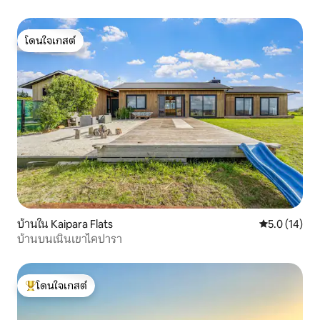
โดนใจเกสต์
โดนใจเกสต์
บ้านใน Kaipara Flats
คะแนนเฉลี่ย 5
5.0 (14)
บ้านบนเนินเขาไคปารา
โดนใจเกสต์
โดนใจเกสต์ที่สุด