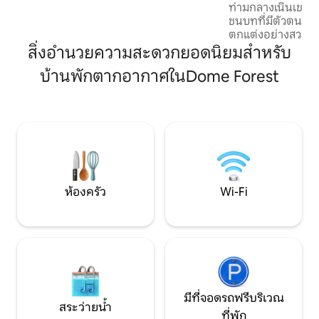
ท่ามกลางเนินเขาเข
เสริมสร้างระบบภูมิคุ้มกันของคุณด้วยการ
ชนบทที่มีตัวตนเต็ม
อบไอน้ำและการแช่ตัวในน้ำเย็น การบำบัด
ตกแต่งอย่างสวยงา
ด้วยความร้อนและความเย็นที่ต่างกันช่วย
สูงสุด 4 คนหรือคู่รัก
เพิ่มการไหลเวียน ลดความเครียด และทำให้
สิ่งอำนวยความสะดวกยอดนิยมสำหรับ
เทจแห่งนี้ตั้งอยู่
คุณอารมณ์ดี เพิ่มฟืนสำหรับเตาผิงกลาง
บ้านพักตากอากาศในDome Forest
เจ้าของแต่คุณมีคว
แจ้งและสร้างบรรยากาศที่อบอุ่นและผ่อน
สมบูรณ์ในฟาร์มเนื้อ
คลายใต้แสงดาวในช่วงพิเศษฤดูหนาว
ทำเลที่ตั้งอยู่ใจก
แต่งงานและไร่องุ่
CBD ของโอ๊คแลนด์เพ
เป็นสถานที่ที่สมบ
งานแต่งงานหรือก
ห้องครัว
Wi-Fi
มีที่จอดรถฟรีบริเวณ
สระว่ายน้ำ
ที่พัก