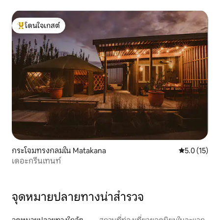
โดนใจเกสต์
โดนใจเกสต์ที่สุด
กระโจมทรงกลมใน Matakana
คะแนนเฉลี่ย 5
5.0 (15)
เดอะกรีนเทนท์
จุดหมายปลายทางน่าสำรวจ