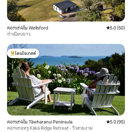
คอทเทจใน Wellsford
คะแนนเฉลี่ย 5
5.0 (50)
ทำเนียบขาว
โดนใจเกสต์
โดนใจเกสต์ที่สุด
คอทเทจใน Tāwharanui Peninsula
คะแนนเฉลี่ย 5
5.0 (95)
คอทเทจหรู Kākā Ridge Retreat - วิวสวยงาม