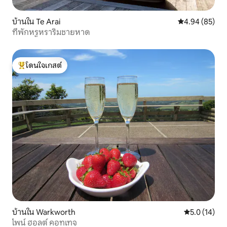
บ้านใน Te Arai
คะแนนเฉลี่ย 4.
4.94 (85)
ที่พักหรูหราริมชายหาด
โดนใจเกสต์
โดนใจเกสต์ที่สุด
บ้านใน Warkworth
คะแนนเฉลี่ย 5
5.0 (14)
ไพน์ ฮอลต์ คอทเทจ