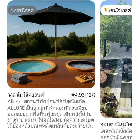
ซูเปอร์โฮสต์
โดนใจเกสต์
ซูเปอร์โฮสต์
โดนใจเกสต์ที่สุด
วิลล่าใน โอ๊คแลนด์
คะแนนเฉลี่ย 4.93 จาก 5, 127 รีวิว
4.93 (127)
Allure - สถานที่พักผ่อนที่ดีที่สุดในโอ๊ค
แลนด์
ALLURE เป็นสถานที่พักผ่อนที่สงบเงียบ
ออกแบบมาเพื่อฟื้นฟูสมดุล เติมพลังให้กับ
ร่างกาย และทำให้จิตใจสงบ ทิ้งความเครียด
คอทเทจใน โอ๊คแลน
ไว้เบื้องหลัง ขณะเพลิดเพลินกับสระว่ายน้ำส
เดอะสเตเบิลส์คอทเ
ปาส่วนตัวและอุปกรณ์โยคะ เหมาะสำหรับ
แลนด์
คอกม้าเป็นคอทเทจช
การทำสมาธิและการเคลื่อนไหวอย่างมีสติ