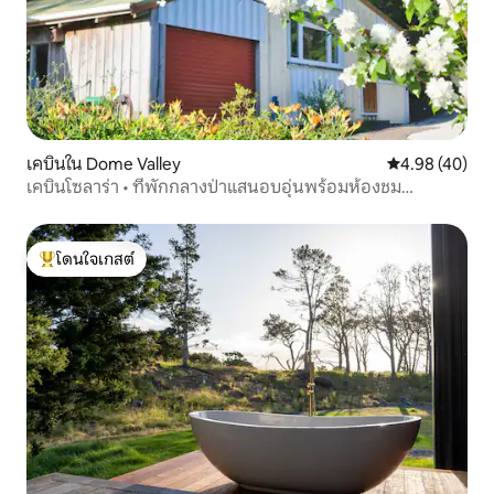
เคบินใน Dome Valley
คะแนนเฉลี่ย 4.
4.98 (40)
เคบินโซลาร่า • ที่พักกลางป่าแสนอบอุ่นพร้อมห้องชม
ภาพยนตร์
โดนใจเกสต์
โดนใจเกสต์ที่สุด