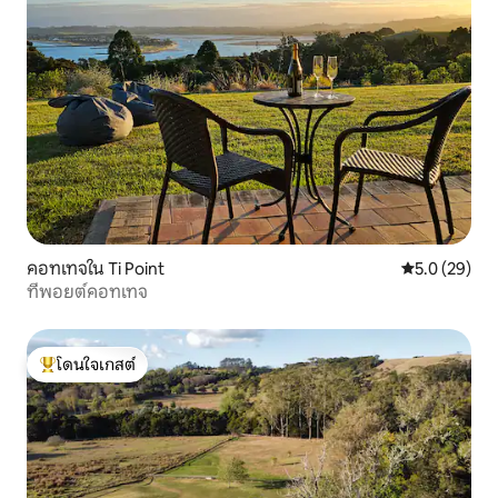
คอทเทจใน Ti Point
คะแนนเฉลี่ย 5
5.0 (29)
ทีพอยต์คอทเทจ
โดนใจเกสต์
โดนใจเกสต์ที่สุด