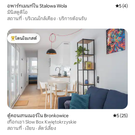
อพาร์ทเมนท์ใน Stalowa Wola
คะแนนเฉลี่
5 (4)
มินิสตูดิโอ
สถานที่
·
บริเวณใกล้เคียง
·
บริการต้อนรับ
โดนใจเกสต์
โดนใจเกสต์ที่สุด
ตู้คอนเทนเนอร์ใน Bronkowice
คะแนนเฉลี่ย
5 (25)
เทือกเขา Slow Box Κwiętokrzyskie
สถานที่
·
เงียบ
·
สัตว์เลี้ยง