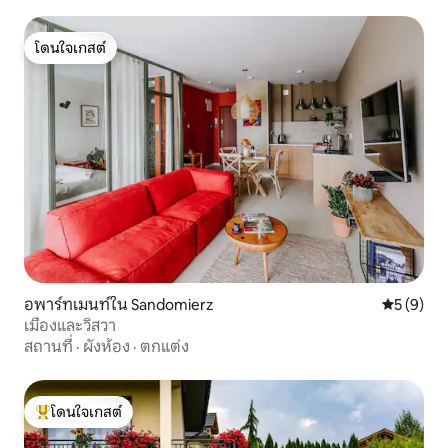
โดนใจเกสต์
โดนใจเกสต์
อพาร์ทเมนท์ใน Sandomierz
คะแนนเฉลี่
5 (9)
เมืองและวิสวา
สถานที่
·
ผังห้อง
·
ตกแต่ง
โดนใจเกสต์
โดนใจเกสต์ที่สุด