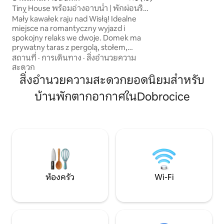
สะท้อนและการทำส
Tiny House พร้อมอ่างอาบน้ำ | พักผ่อนริม
แม่น้ำวิสตูลา
Mały kawałek raju nad Wisłą! Idealne
miejsce na romantyczny wyjazd i
spokojny relaks we dwoje. Domek ma
prywatny taras z pergolą, stołem,
leżakami i wbudowaną balią. Przy domku
สถานที่
·
การเดินทาง
·
สิ่งอำนวยความ
znajduje się kameralny ogródek z
สะดวก
paleniskiem i grillem. Domek jest częścią
สิ่งอำนวยความสะดวกยอดนิยมสำหรับ
małej osady tiny house nad Wisłą. Domki
บ้านพักตากอากาศในDobrocice
stoją blisko siebie, ale każdy ma własną
prywatną strefę: taras, ogródek, leżaki,
palenisko i balię. To świetne miejsce dla
par, a przy rezerwacji kilku domków —
także dla znajomych lub rodzin.
ห้องครัว
Wi-Fi