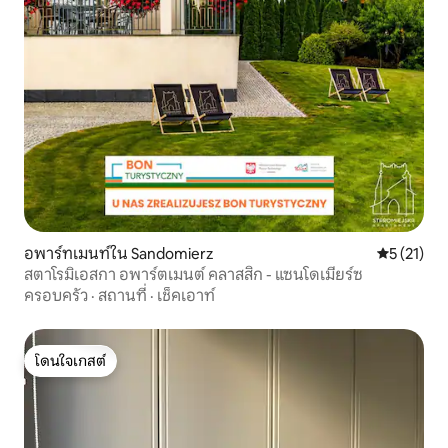
อพาร์ทเมนท์ใน Sandomierz
คะแนนเฉลี่ย
5 (21)
สตาโรมิเอสกา อพาร์ตเมนต์ คลาสสิก - แซนโดเมียร์ซ
ครอบครัว
·
สถานที่
·
เช็คเอาท์
โดนใจเกสต์
โดนใจเกสต์