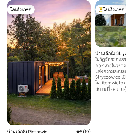
โดนใจเกสต์
โดนใจเกสต์
โดนใจเกสต์
โดนใจเกสต์ที่สุด
บ้านเล็กใน Strycz
ในวัฏจักรของธรรม
คอทเทจในวงกลมแห่
แห่งความสงบสุขที่
Stryczowice เป็นหมู่
ใน_itemwiętokrzysk
ชีวิตดำเนินไปในจั
สถานที่
·
ความคุ้มค่
หยุดนิ่งและความส
เคยหยุดนิ่ง ที่นี่
คุณและเชื่อมต่อกั
ความเร่งรีบและคึกค
เป็นการขี่จักรยานหร
ลางความเขียวขจีเน
ธรรมชาติที่เรียกร้อ
บ้านเล็กใน Piotrawin
คะแนนเฉลี่ย 5 จาก 5, 19 รีวิว
5 (19)