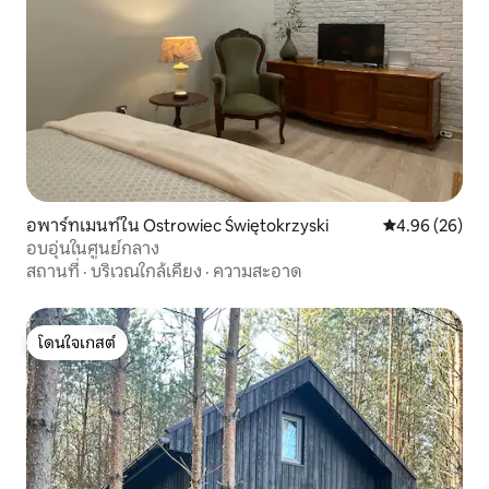
อพาร์ทเมนท์ใน Ostrowiec Świętokrzyski
คะแนนเฉลี่ย 4.
4.96 (26)
อบอุ่นในศูนย์กลาง
สถานที่
·
บริเวณใกล้เคียง
·
ความสะอาด
โดนใจเกสต์
โดนใจเกสต์