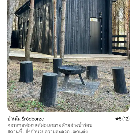
บ้านใน Śródborze
คะแนนเฉลี่ย
5 (12)
คอทเทจฟอเรสต์ผ่อนคลายด้วยอ่างน้ำร้อน
สถานที่
·
สิ่งอำนวยความสะดวก
·
ตกแต่ง