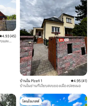
คะแนนเฉลี่ย 4.93 จาก 5, 45 รีวิว
4.93 (45)
สงบและ
บ้านใน Plzeň 1
คะแนนเฉลี่ย 4.95 จาก 5,
4.95 (41)
บ้านในย่านที่เงียบสงบของเมืองปลซเนอ
โดนใจเกสต์
โดนใจเกสต์