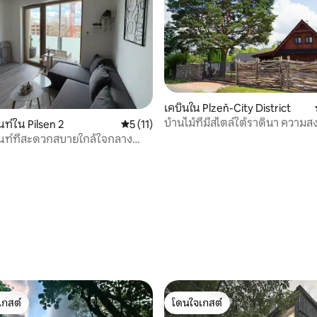
เคบินใน Plzeň-City District
บ้านไม้ที่มีสไตล์ใต้ราดินา ความ
ท์ใน Pilsen 2
คะแนนเฉลี่ย 5 จาก 5, 11 รีวิว
5 (11)
ความสุข
นท์ที่สะดวกสบายใกล้ใจกลาง
72 รีวิว
เกสต์
โดนใจเกสต์
์ที่สุด
โดนใจเกสต์