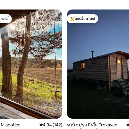
เกสต์
โดนใจเกสต์
์ที่สุด
โดนใจเกสต์ที่สุด
70 รีวิว
น Mladotice
คะแนนเฉลี่ย 4.94 จาก 5, 142 รีวิว
4.94 (142)
รถบ้าน/รถ RVใน Trokavec
ค