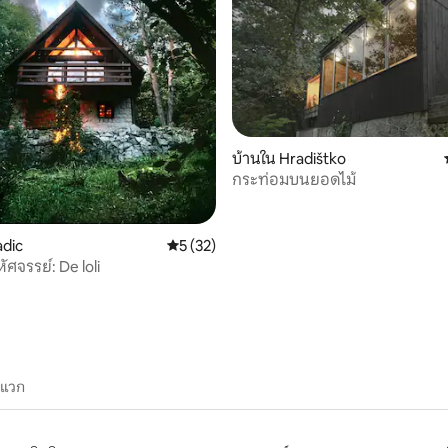
บ้านใน Hradištko
กระท่อมบนยอดไม้
51 รีวิว
adic
คะแนนเฉลี่ย 5 จาก 5, 32 รีวิว
5 (32)
ัศจรรย์: De loli
ะแวก