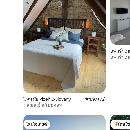
อพาร์ทเมน
อพาร์ทเม
เมือง
โรงนาใน Plzeň 2-Slovany
คะแนนเฉลี่ย 4.97 จาก 5, 
4.97 (72)
เวลเนสเฮ้าส์โบซคอฟ
โดนใจเกสต์
โดนใจ
โดนใจเกสต์
โดนใจเกสต