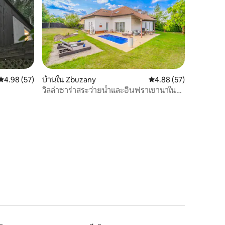
คะแนนเฉลี่ย 4.98 จาก 5, 57 รีวิว
4.98 (57)
บ้านใน Zbuzany
คะแนนเฉลี่ย 4.88 จาก 5,
4.88 (57)
วิลล่าซาร่าสระว่ายน้ำและอินฟราเซานาใน
เขตปราก