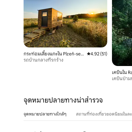
กระท่อมเลี้ยงแกะใน Plzeň-sev
คะแนนเฉลี่ย 4.92 จาก 5, 
4.92 (51)
er
รถบ้านกลางที่รกร้าง
เคบินใน R
เคบินป่ามห
จุดหมายปลายทางน่าสำรวจ
จุดหมายปลายทางใกล้ๆ
สถานที่ท่องเที่ยวยอดนิยมในล