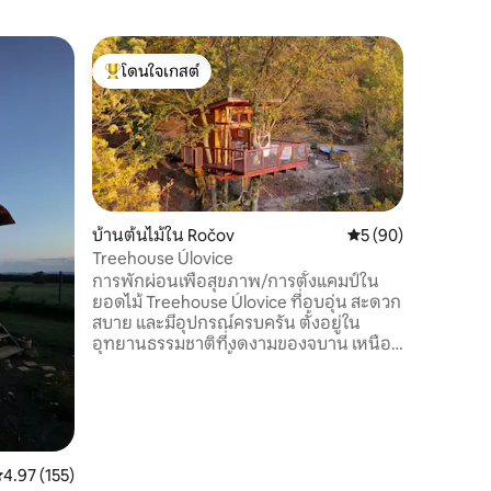
บ้านเล็ก
โดนใจเกสต์
โดนใจเก
น้ำตกและ
โดนใจเกสต์ที่สุด
โดนใจเก
จากปราก
หลบหนีไปย
ปรับปรุงใ
ซาวน่าเต
ธรรมชาติ 
และธรรมช
ด้วยไฟร้
ได้แก่ระบ
บ้านต้นไม้ใน Ročov
คะแนนเฉลี่ย 5 จาก 5,
5 (90)
ที่มีอุปก
Treehouse Úlovice
เก่าและห้
การพักผ่อนเพื่อสุขภาพ/การตั้งแคมป์ใน
แบบเรนชา
ยอดไม้ Treehouse Úlovice ที่อบอุ่น สะดวก
สุดโรแมน
สบาย และมีอุปกรณ์ครบครัน ตั้งอยู่ใน
จอภาพ De
อุทยานธรรมชาติที่งดงามของจบาน เหนือ
นาที
หมู่บ้านเล็กๆ สร้างขึ้นบนเนินเขาบนต้นไม้
และต้นฮอร์นเบมม์ขนาดใหญ่ ซึ่งเป็นราก
ฐากที่มั่นคงสำหรับทั้งพื้นที่อยู่อาศัยและ
ระเบียงขนาดใหญ่ มีเพียง 6 ขั้นบันไดที่นำไป
สู่บ้านต้นไม้ แต่ระเบียงอยู่ที่ความสูง
ประมาณ 7 เมตร คุณสามารถเดินทางมาที่นี่
ะแนนเฉลี่ย 4.97 จาก 5, 155 รีวิว
4.97 (155)
ได้โดยใช้เส้นทางป่า มีที่จอดรถให้บริการฟรี