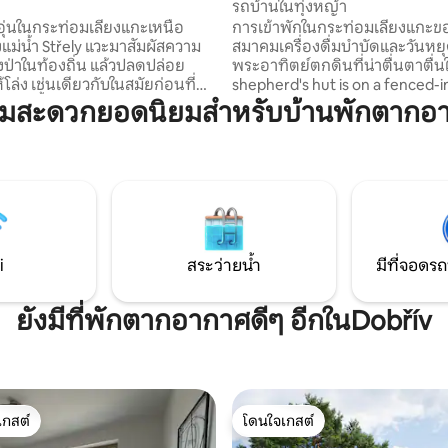
รถบ้านในทุ่งหญ้า
บอุ่นในกระท่อมเลี้ยงแกะเหนือ
การเข้าพักในกระท่อมเลี้ยงแกะข
แม่น้ำ Střely แวะมาสัมผัสความ
สมาคมเครื่องดื่มบำบัดและวันหยุด
่าในท้องถิ่น แล้วปลดปล่อย
พระอาทิตย์ตกดินที่น่าตื่นตาตื่น
ในสมัยก่อนที่
shepherd's hut is on a fenced-i
าและมีน้ำอุ่นแบบใช้มือ คุณสามารถ
property in the Brdy Protected
ามสะดวกยอดนิยมสำหรับบ้านพักตากอ
้าๆ ในการ “เป็น” ได้ ไม่ต้องกังวล
Landscape Area. ที่พักแห่งนี้ตั้งอ
้รับการจัดเตรียมไว้เพื่อไม่ให้
ยังไม่ได้รับการพัฒนาของหมู่บ้าน
ะดวกสบายของคุณ ในวันที่
บ้านของเรามีทุ่งหญ้าอยู่รอบๆจึงไม
วไม่มีอะไรต้องกังวลเตากระท่อม
หญ้าพ่น บนทุ่งหญ้าของฝูงวัวแ
ใหม่จะร้อนอย่างสวยงามและน้ำก็
วิวสวยๆของ Šumava ตรงหน้าคุณ ม
มาจากน้ำแต่ก็ยังพร้อมสำหรับ
มีฟืน Tadle shepherd's hut เป็นห
เราซึ่งเราได้ปรับปรุงตัวเอง มันเป
ในตะกร้าพร้อมการจัดส่งได้
โลกที่แตกต่างและน่าทึ่ง
i
สระว่ายน้ำ
มีที่จอดรถ
ยังมีที่พักตากอากาศดีๆ อีกในDobřív
เกสต์
โดนใจเกสต์
์ที่สุด
โดนใจเกสต์