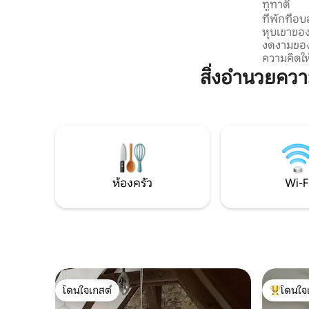
ทูทาดี
ขนาดเล็ก คุณจะได้เตรียมประสบการณ์การ
ที่พักที่อ
ชิมในห้องครัวที่มีอุปกรณ์ครบครัน หลังจาก
หุบเขาของ
ใช้เวลาทั้งวันพักผ่อนริมเตาผิง คุณจะนั่งบน
งดงามของป
ดาดฟ้าและสังเกตความสงบของระดับน้ำ ที่
ความคิดให้โล่ง เช่นเดียวกับ
จอดรถติดกับเรือบ้าน
ไม่มีไฟฟ้
สิ่งอำนวยคว
ลองใช้วิธีช
ทุกอย่างได
รบกวนความส
อากาศหนา
เลี้ยงแกะ
ไม่ไหลออก
คุณ😊 ตามข้อตกลง สามารถจัดเตรียม
อาหารเช้า
ห้องครัว
Wi-F
โดนใจเกสต์
โดนใจ
โดนใจเกสต์
โดนใจเกสต