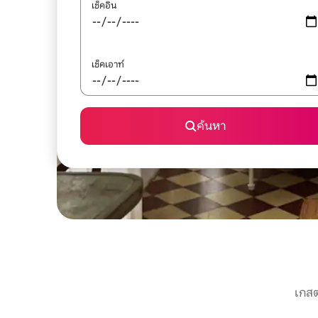
เช็คอิน
เช็คเอาท์
ค้นหา
เกสต