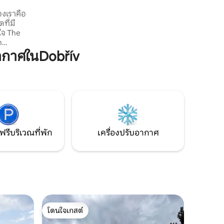
สำหรับผู้เข้าพัก และจากที่จอดรถไปยังบ้าน
องเราคือ
เพียง 350 เมตร
ที่มี
ใจ The
n
ากาศในDobřív
ยู่ในส่วนที่
ใกล้กับ
่มีทุ่ง
ละแกะและ
ีน้ำดื่ม
ัวใจไม้ของ
็นมุมมอง
ฟรีบริเวณที่พัก
เครื่องปรับอากาศ
โดนใจเกสต์
โดนใจเกสต์