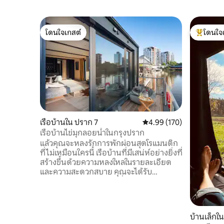
โดนใจเกสต์
โดนใจ
โดนใจเกสต์
โดนใจเกสต
เรือบ้านใน ปราก 7
คะแนนเฉลี่ย 4.99 จาก 5, 1
4.99 (170)
เรือบ้านไข่มุกลอยน้ำในกรุงปราก
แล้วคุณจะหลงรักการพักผ่อนสุดโรแมนติก
ที่ไม่เหมือนใครนี้ เรือบ้านที่มีเสน่ห์อย่างยิ่งที่
สร้างขึ้นด้วยความหลงใหลในรายละเอียด
และความสะดวกสบาย คุณจะได้รับ
ประสบการณ์การเข้าพักที่น่าจดจำและคุณ
จะไม่อยากจากไปไหนคุณสามารถตกปลา
หรือเพียงแค่สังเกตโลกแม่น้ำที่เต็มไปด้วย
ปลาหรือลองเล่นแพดเดิลบอร์ด เรือบ้านมี
บ้านเล็กใ
เตียงคู่และเตียงเด็กอ่อนสำหรับพี่เลี้ยงเด็ก